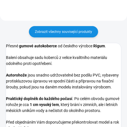
Zobrazit všechny související produkty
Přesné
gumové autokoberce
od českého výrobce
Rigum
.
Balení obsahuje sadu koberců z velice kvalitního materiálu
odolného proti opotřebení.
Autorohože
jsou snadno udržovatelné bez podílu PVC, vybaveny
protiskluzovou úpravou ve spodní části a přípravou na fixační
šrouby, pokud jsou na daném modelu instalovány výrobcem.
Praktický doplněk do každého počasí
. Po celém obvodu gumové
rohože je cca
1 cm vysoký lem
, který brání v zimních, ale i letních
měsících unikům vody a nečistot do okolního prostoru.
Před objednáním Vám doporučujeme překontrolovat model a rok