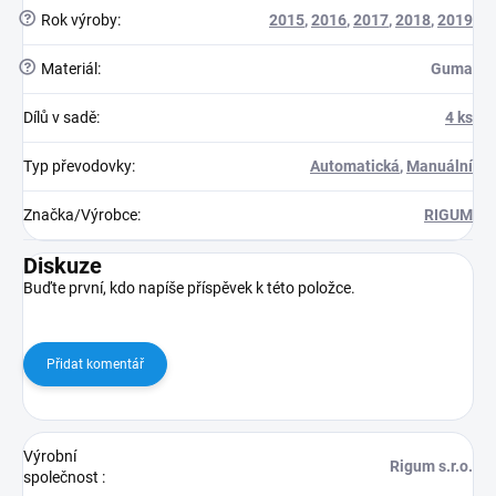
?
Rok výroby
:
2015
,
2016
,
2017
,
2018
,
2019
?
Materiál
:
Guma
Dílů v sadě
:
4 ks
Typ převodovky
:
Automatická
,
Manuální
Značka/Výrobce
:
RIGUM
Diskuze
Buďte první, kdo napíše příspěvek k této položce.
Přidat komentář
Výrobní
Rigum s.r.o.
společnost
: