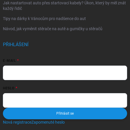
Jak nastartovat auto přes startovací kabely? Úkon, který by měl znát
každý řidič
Tipy na dárky k Vánocům pro nadšence do aut
Návod, jak vyměnit stěrače na autě a gumičky u stěračů
PŘIHLÁŠENÍ
E-MAIL
HESLO
Přihlásit se
Nová registrace
Zapomenuté heslo