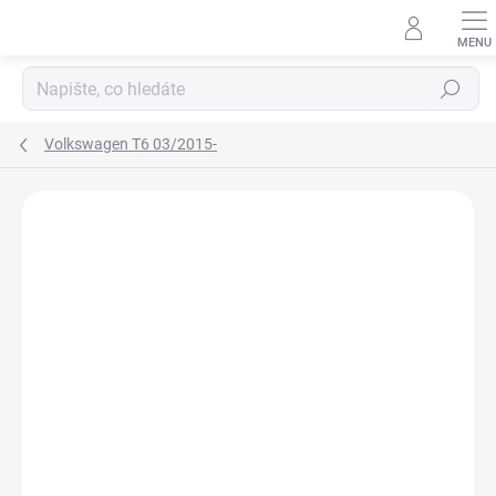
Přejít
na
obsah
Hledat
Volkswagen T6 03/2015-
Neohodnoceno
Podrobnosti hodnocení
ZNAČKA:
RIGUM