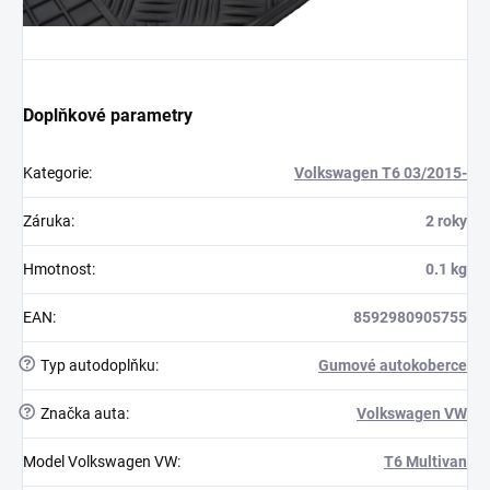
Doplňkové parametry
Kategorie
:
Volkswagen T6 03/2015-
Záruka
:
2 roky
Hmotnost
:
0.1 kg
EAN
:
8592980905755
?
Typ autodoplňku
:
Gumové autokoberce
?
Značka auta
:
Volkswagen VW
Model Volkswagen VW
:
T6 Multivan