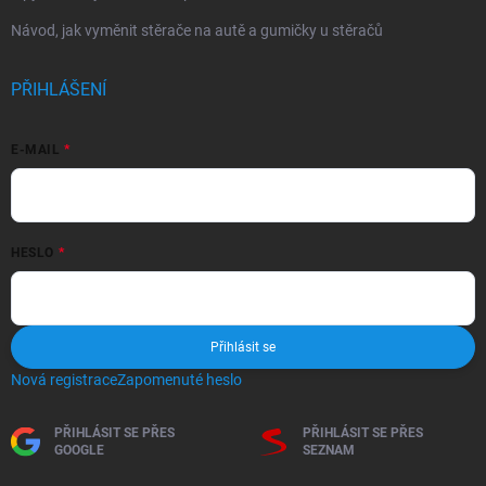
Návod, jak vyměnit stěrače na autě a gumičky u stěračů
PŘIHLÁŠENÍ
E-MAIL
HESLO
Přihlásit se
Nová registrace
Zapomenuté heslo
PŘIHLÁSIT SE PŘES
PŘIHLÁSIT SE PŘES
GOOGLE
SEZNAM