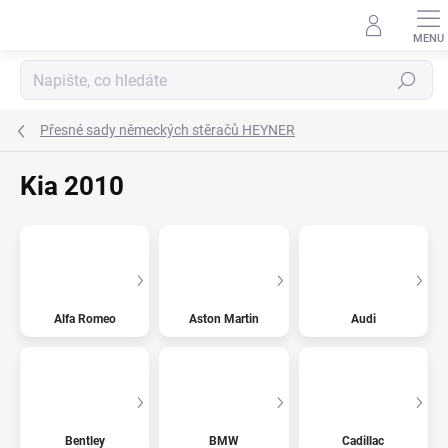
Přejít
na
obsah
Hledat
Přesné sady německých stěračů HEYNER
Kia 2010
Alfa Romeo
Aston Martin
Audi
Bentley
BMW
Cadillac