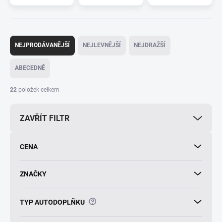
Ř
a
NEJPRODÁVANĚJŠÍ
NEJLEVNĚJŠÍ
NEJDRAŽŠÍ
z
e
ABECEDNĚ
n
í
22
položek celkem
p
r
ZAVŘÍT FILTR
o
d
u
CENA
k
t
ů
ZNAČKY
?
TYP AUTODOPLŇKU