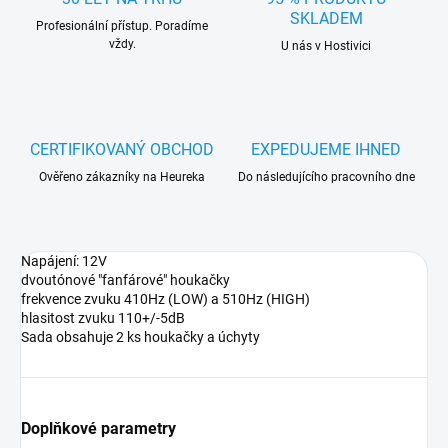
SKLADEM
Profesionální přístup. Poradíme
vždy.
U nás v Hostivici
CERTIFIKOVANÝ OBCHOD
EXPEDUJEME IHNED
Ověřeno zákazníky na Heureka
Do následujícího pracovního dne
Napájení: 12V
dvoutónové "fanfárové" houkačky
frekvence zvuku 410Hz (LOW) a 510Hz (HIGH)
hlasitost zvuku 110+/-5dB
Sada obsahuje 2 ks houkačky a úchyty
Doplňkové parametry