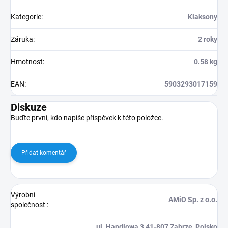
Kategorie
:
Klaksony
Záruka
:
2 roky
Hmotnost
:
0.58 kg
EAN
:
5903293017159
Diskuze
Buďte první, kdo napíše příspěvek k této položce.
Přidat komentář
Výrobní
AMiO Sp. z o.o.
společnost
:
ul. Handlowa 3 41-807 Zabrze, Polsko