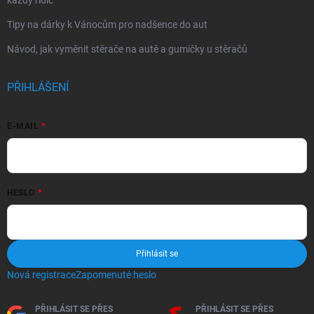
každý řidič
Tipy na dárky k Vánocům pro nadšence do aut
Návod, jak vyměnit stěrače na autě a gumičky u stěračů
PŘIHLÁŠENÍ
E-MAIL
HESLO
Přihlásit se
Nová registrace
Zapomenuté heslo
PŘIHLÁSIT SE PŘES
PŘIHLÁSIT SE PŘES