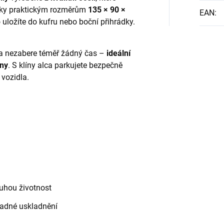
íky praktickým rozměrům
135 × 90 ×
EAN
:
 uložíte do kufru nebo boční přihrádky.
 a nezabere téměř žádný čas –
ideální
any
. S klíny alca parkujete bezpečně
vozidla.
uhou životnost
adné uskladnění