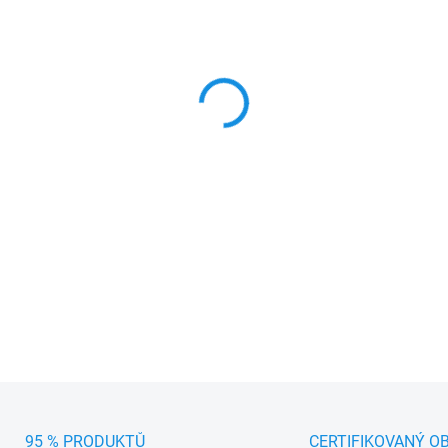
MŮŽEME DORUČIT DO:
11.8.2
−
+
alca skládací klíny pod kola 
pohybu. Nosnost 680 kg/klí
manipulace a skladnost.
DETAILNÍ INFORMACE
95 % PRODUKTŮ
CERTIFIKOVANÝ O