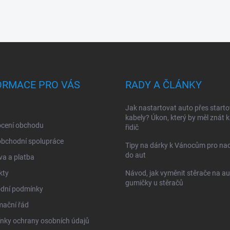
ORMACE PRO VÁS
RADY A ČLÁNKY
Jak nastartovat auto přes starto
kabely? Úkon, který by měl znát 
cení obchodu
řidič
obchodní spolupráce
Tipy na dárky k Vánocům pro na
do aut
a a platba
kty
Návod, jak vyměnit stěrače na au
gumičky u stěračů
dní podmínky
mační řád
nky ochrany osobních údajů