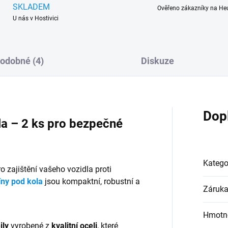
SKLADEM
Ověřeno zákazníky na He
U nás v Hostivici
odobné (4)
Diskuze
Dop
ola – 2 ks pro bezpečné
Katego
o zajištění vašeho vozidla proti
íny pod kola
jsou kompaktní, robustní a
Záruk
Hmotn
ily
vyrobené z
kvalitní oceli
, které