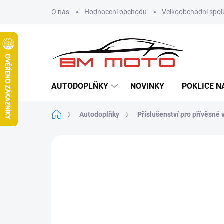
Přejít
O nás
Hodnocení obchodu
Velkoobchodní spol
na
obsah
AUTODOPLŇKY
NOVINKY
POKLICE N
Domů
Autodoplňky
Příslušenství pro přívěsné 
Neohodnoceno
Podrobnosti hodn