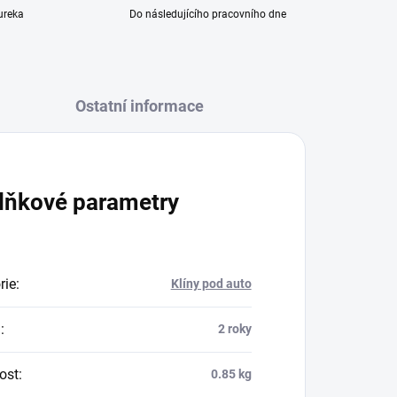
ureka
Do následujícího pracovního dne
Ostatní informace
lňkové parametry
rie
:
Klíny pod auto
a
:
2 roky
ost
:
0.85 kg