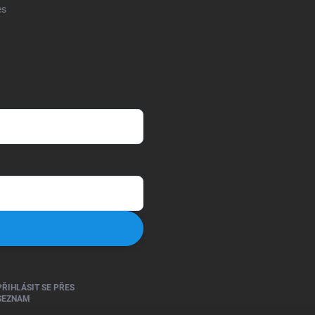
es
PŘIHLÁSIT SE PŘES
SEZNAM