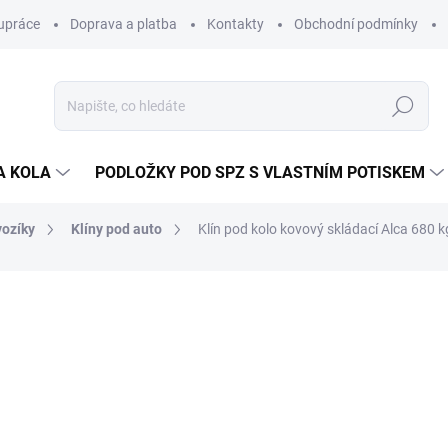
upráce
Doprava a platba
Kontakty
Obchodní podmínky
Hledat
A KOLA
PODLOŽKY POD SPZ S VLASTNÍM POTISKEM
vozíky
Klíny pod auto
Klín pod kolo kovový skládací Alca 680 k
ocení
ZNAČKA:
ALCA/HEYNER (GERMANY)
232 Kč
214 K
177 Kč bez DPH
Měrná
SKLADEM
(>5 PÁR)
cena: