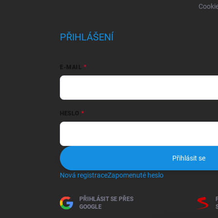
Cooki
PŘIHLÁŠENÍ
E-MAIL
HESLO
Přihlásit se
Nová registrace
Zapomenuté heslo
PŘIHLÁSIT SE PŘES
GOOGLE