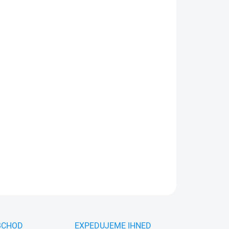
026
MOŽNOSTI DORUČENÍ
Přidat do košíku
(2 ks)
– ocelové klíny pro zajištění vozidel proti
n, kompaktní rozměry 135 × 90 × 130 mm, snadná
ZEPTAT SE
HLÍDAT
BCHOD
EXPEDUJEME IHNED