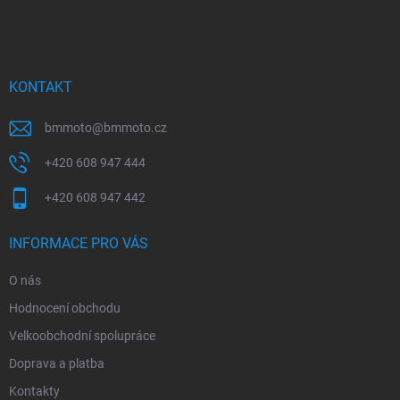
á
p
a
t
í
KONTAKT
bmmoto
@
bmmoto.cz
+420 608 947 444
+420 608 947 442
INFORMACE PRO VÁS
O nás
Hodnocení obchodu
Velkoobchodní spolupráce
Doprava a platba
Kontakty