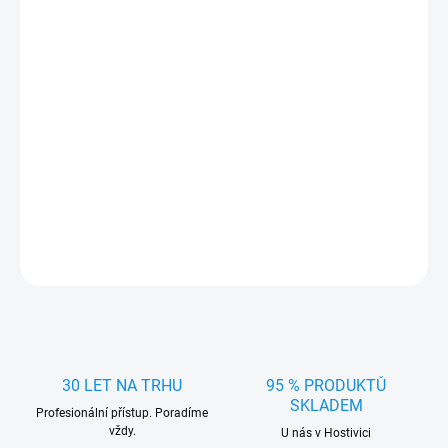
cena:
MŮŽEME
DORUČIT DO:
11.8.2026
MOŽNOSTI
DORUČENÍ
−
+
Přidat do košíku
Krytky šroubů kol F-32mm vysoké , žluté
ZEPTAT SE
HLÍDAT
30 LET NA TRHU
95 % PRODUKTŮ
SKLADEM
Profesionální přístup. Poradíme
vždy.
U nás v Hostivici