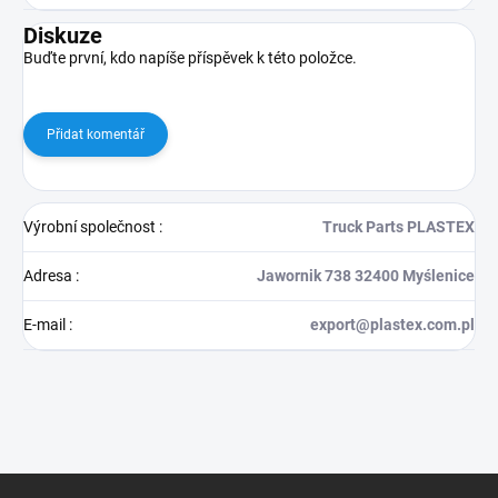
Diskuze
Buďte první, kdo napíše příspěvek k této položce.
Přidat komentář
Výrobní společnost
:
Truck Parts PLASTEX
Adresa
:
Jawornik 738 32400 Myślenice
E-mail
:
export@plastex.com.pl
Z