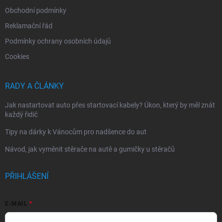
Obchodní podmínky
Reklamační řád
Podmínky ochrany osobních údajů
Cookies
RADY A ČLÁNKY
Jak nastartovat auto přes startovací kabely? Úkon, který by měl znát
každý řidič
Tipy na dárky k Vánocům pro nadšence do aut
Návod, jak vyměnit stěrače na autě a gumičky u stěračů
PŘIHLÁŠENÍ
E-MAIL