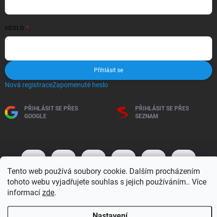
HESLO
Přihlásit se
Nová registrace
Zapomenuté heslo
PŘIHLÁSIT SE PŘES
PŘIHLÁSIT SE PŘES
GOOGLE
SEZNAM
Tento web používá soubory cookie. Dalším procházením
tohoto webu vyjadřujete souhlas s jejich používáním.. Více
informací
zde
.
Nastavení
Copyright 2026
BM MOTO s.r.o.
. Všechna práva vyhrazena.
Upravit