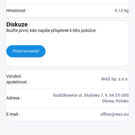
Hmotnost
:
0.12 kg
Diskuze
Buďte první, kdo napíše příspěvek k této položce.
Přidat komentář
Výrobní
WAŚ Sp. z o.o.
společnost
:
Godzikowice ul. Stalowa 7, 9, 9A 55-200
Adresa
:
Oława, Polsko
E-mail
:
office@was.eu