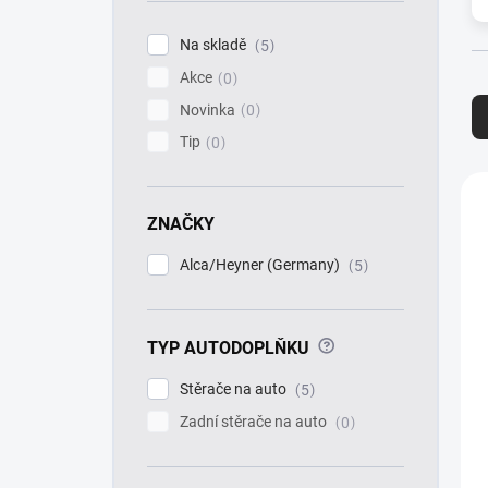
í
p
Na skladě
5
a
Akce
n
0
Ř
e
a
Novinka
0
l
z
Tip
0
e
n
V
í
ý
ZNAČKY
p
p
r
i
Alca/Heyner (Germany)
5
o
s
d
p
u
r
k
?
TYP AUTODOPLŇKU
o
t
d
Stěrače na auto
5
ů
u
k
Zadní stěrače na auto
0
t
ů