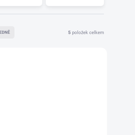
5
položek celkem
EDNĚ
4-1091
094-1089
LADEM
SKLADEM
>5 PÁR)
(>5 PÁR)
NER
Sada stěračů HEYNER