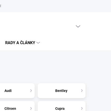
Reklamační řád
Podmínky ochrany osobních údajů
Cookies
PRÁZDNÝ KOŠÍK
NÁKUPNÍ
KOŠÍK
RADY A ČLÁNKY
Audi
Bentley
Citroen
Cupra