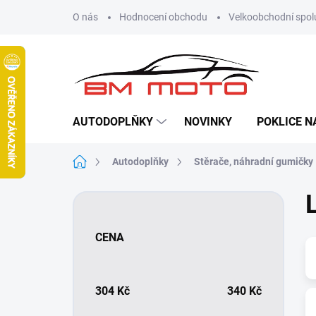
Přejít
O nás
Hodnocení obchodu
Velkoobchodní spol
na
obsah
AUTODOPLŇKY
NOVINKY
POKLICE N
Domů
Autodoplňky
Stěrače, náhradní gumičky
P
o
s
CENA
t
r
a
n
304
Kč
340
Kč
n