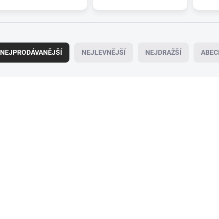
NEJPRODÁVANĚJŠÍ
NEJLEVNĚJŠÍ
NEJDRAŽŠÍ
ABEC
094-1092
09
SKLADEM
SK
(>5 PÁR)
(
Sada stěračů HEYNER
Sada stěračů HEY