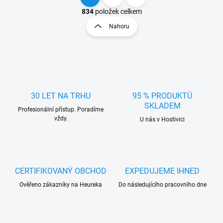
O
S
v
t
834
položek celkem
l
r
Nahoru
á
á
d
n
a
k
c
o
í
p
v
r
á
v
30 LET NA TRHU
95 % PRODUKTŮ
n
k
SKLADEM
í
Profesionální přístup. Poradíme
y
vždy.
U nás v Hostivici
v
ý
p
i
s
u
CERTIFIKOVANÝ OBCHOD
EXPEDUJEME IHNED
Ověřeno zákazníky na Heureka
Do následujícího pracovního dne