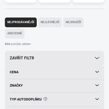
Ř
a
NEJPRODÁVANĚJŠÍ
NEJLEVNĚJŠÍ
NEJDRAŽŠÍ
z
e
ABECEDNĚ
n
í
834
položek celkem
p
r
ZAVŘÍT FILTR
o
d
u
CENA
k
t
ů
ZNAČKY
?
TYP AUTODOPLŇKU