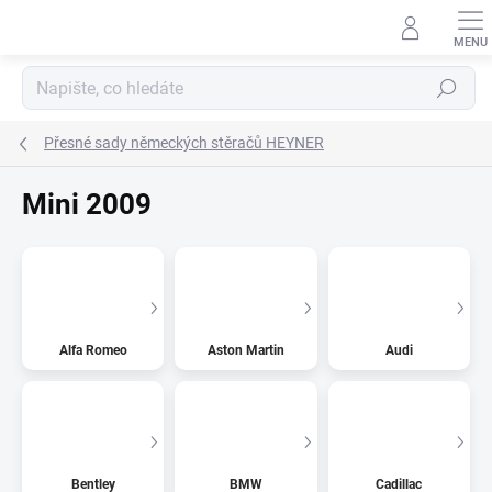
Přejít
na
obsah
Hledat
Přesné sady německých stěračů HEYNER
Mini 2009
Alfa Romeo
Aston Martin
Audi
Bentley
BMW
Cadillac