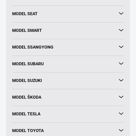
MODEL SEAT
MODEL SMART
MODEL SSANGYONG
MODEL SUBARU
MODEL SUZUKI
MODEL ŠKODA
MODEL TESLA
MODEL TOYOTA