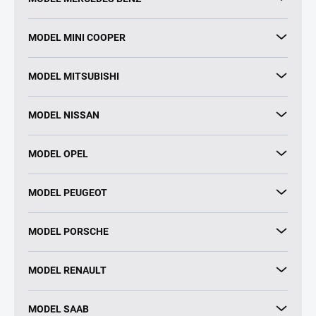
MODEL MINI COOPER
MODEL MITSUBISHI
MODEL NISSAN
MODEL OPEL
MODEL PEUGEOT
MODEL PORSCHE
MODEL RENAULT
MODEL SAAB