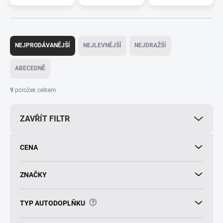
Ř
a
NEJPRODÁVANĚJŠÍ
NEJLEVNĚJŠÍ
NEJDRAŽŠÍ
z
e
ABECEDNĚ
n
í
9
položek celkem
p
r
ZAVŘÍT FILTR
o
d
u
CENA
k
t
ů
ZNAČKY
?
TYP AUTODOPLŇKU