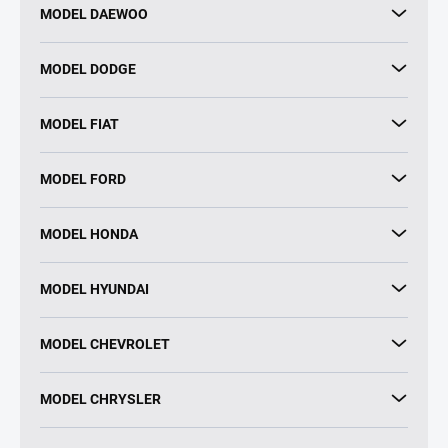
MODEL DAEWOO
MODEL DODGE
MODEL FIAT
MODEL FORD
MODEL HONDA
MODEL HYUNDAI
MODEL CHEVROLET
MODEL CHRYSLER