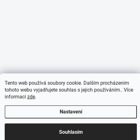
Tento web používá soubory cookie. Dalším procházením
tohoto webu vyjadřujete souhlas s jejich používáním.. Více
informací
zde
.
Nastavení
Otevírací doba 7:30 - 16:00 hod
Souhlasím
Objednávky přijaté do 10:00 expedujeme v tentýž den.