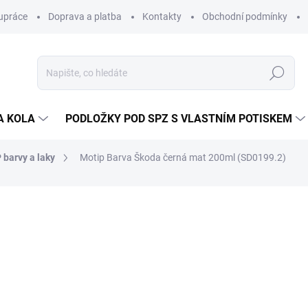
upráce
Doprava a platba
Kontakty
Obchodní podmínky
Hledat
A KOLA
PODLOŽKY POD SPZ S VLASTNÍM POTISKEM
barvy a laky
Motip Barva Škoda černá mat 200ml (SD0199.2)
ocení
ZNAČKA:
MOTIP
165 Kč
/ ks
136 Kč bez DPH
Měrná
825 Kč / 1 l
cena:
SKLADEM
(>5 KS)