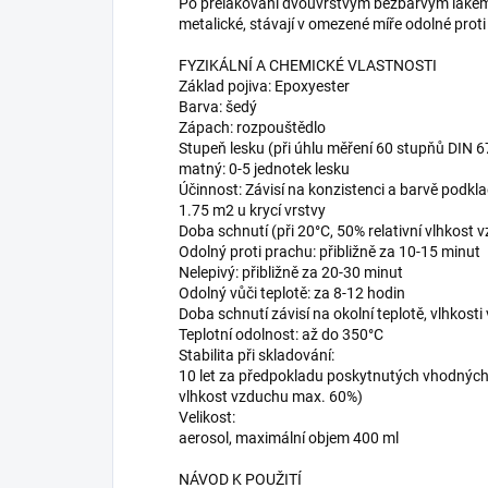
Po přelakování dvouvrstvým bezbarvým lakem se
metalické, stávají v omezené míře odolné proti
FYZIKÁLNÍ A CHEMICKÉ VLASTNOSTI
Základ pojiva: Epoxyester
Barva: šedý
Zápach: rozpouštědlo
Stupeň lesku (při úhlu měření 60 stupňů DIN 6
matný: 0-5 jednotek lesku
Účinnost: Závisí na konzistenci a barvě podklad
1.75 m2 u krycí vrstvy
Doba schnutí (při 20°C, 50% relativní vlhkost 
Odolný proti prachu: přibližně za 10-15 minut
Nelepivý: přibližně za 20-30 minut
Odolný vůči teplotě: za 8-12 hodin
Doba schnutí závisí na okolní teplotě, vlhkost
Teplotní odolnost: až do 350°C
Stabilita při skladování:
10 let za předpokladu poskytnutých vhodných 
vlhkost vzduchu max. 60%)
Velikost:
aerosol, maximální objem 400 ml
NÁVOD K POUŽITÍ