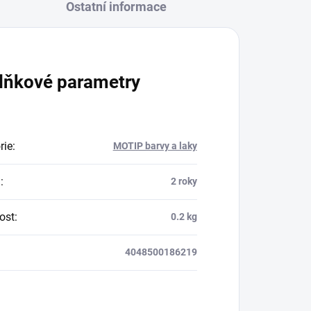
Ostatní informace
lňkové parametry
rie
:
MOTIP barvy a laky
a
:
2 roky
ost
:
0.2 kg
4048500186219