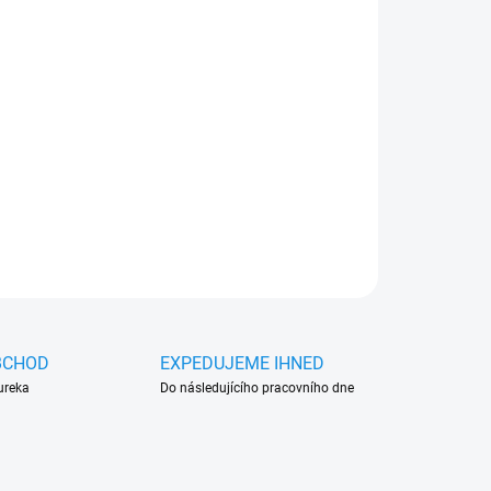
026
MOŽNOSTI DORUČENÍ
Přidat do košíku
t 200ml (SD0199.2)
ZEPTAT SE
HLÍDAT
BCHOD
EXPEDUJEME IHNED
ureka
Do následujícího pracovního dne