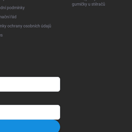
gumičky u stěračů
dní podmínky
mační řád
nky ochrany osobních údajů
es