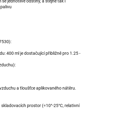
 jednotlivé odstíny, a stejně tak i
 palivu
7530):
u: 400 ml je dostačující přibližně pro 1.25 -
vzduchu):
i vzduchu a tloušťce aplikovaného nátěru.
skladovacích prostor (=10°-25°C, relativní