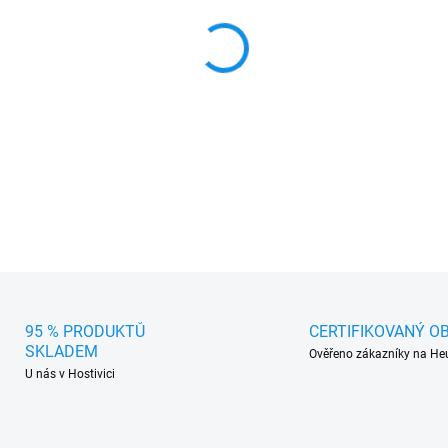
MŮŽEME DORUČIT DO:
11.8.2
−
+
Motip Barva Škoda černá ma
DETAILNÍ INFORMACE
95 % PRODUKTŮ
CERTIFIKOVANÝ O
SKLADEM
Ověřeno zákazníky na He
U nás v Hostivici