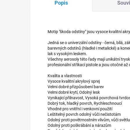
Popis
Souvi
Motip "škoda odstíny" jsou vysoce kvalitní akr
Jedná se o univerzální odstíny - černá, bílá, zá
barevných odstínů (hladké i metalické) a kon
lak s vysokým leskem.
Všechny aerosoly této řady mají unikátní trysky
profesionální stříkací pistole a jsou otočné až 
Kvalita a vlastnosti
Vysoce kvalitní akrylový sprej
Velmi dobré přizpůsobení barev
Velmi dobré krytí, Odolný lesk
Vynikajicí přilnavost, Vysoká povrchová tvrdos
Dobrý tok, hladký povrch, Rychleschnoucí
Vhodné pro vnitřní i venkovní použití
Leštitelný povrch odolný vůči nečistotám
Odolný proti povětrnostním vlivům, vůči světlu
Odolný proti poškrábání a nárazům