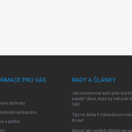
ORMACE PRO VÁS
RADY A ČLÁNKY
Jak nastartovat auto přes starto
kabely? Úkon, který by měl znát 
cení obchodu
řidič
obchodní spolupráce
Tipy na dárky k Vánocům pro na
do aut
a a platba
kty
Návod, jak vyměnit stěrače na au