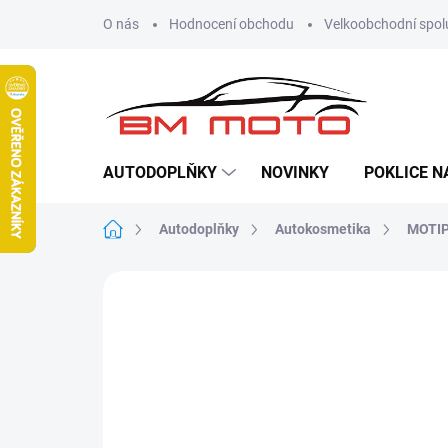
Přejít
O nás
Hodnocení obchodu
Velkoobchodní spol
na
obsah
AUTODOPLŇKY
NOVINKY
POKLICE N
Domů
Autodoplňky
Autokosmetika
MOTIP 
Neohodnoceno
Podrobnosti hodn