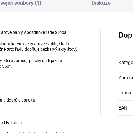
sející soubory (1)
Diskuze
ylátové barvy v odstínové řadě Škoda.
Dop
kladní barvu v akrylátové kvalitě, škálu
ečně tuto řadu dopňuje bezbarvý akrylátový
, které zaručují plochý střik jako u
Katego
o 360°.
Záruk
Hmotn
t a dobrá elasticita
EAN
:
 a UV záření