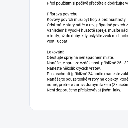
Před použitím si pečlivě přečtěte a dodržujte v
Příprava povrchu:
Kovový povrch musí být holý a bez mastnoty.
Odstraňte starý nátěr a rez, případně povrch 
Vzhledem k vysoké hustotě spreje, musíte ná
minuty, až do doby, kdy uslyšíte zvuk míchací
ventil ucpat.
Lakování:
Otestujte sprej na nenápadném místě.
Nanášejte sprej ze vzdálenosti přibližně 25 - 3
Naneste několik krycích vrstev.
Po zaschnutí (přibližně 24 hodin) naneste zákl
Nanášejte pouze tenké vrstvy na objekty, kter
nutné, přetřete žáruvzdorným lakem (Zkušební
Není doporučeno přelakovávat jinými laky.