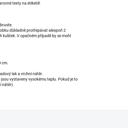
arovné texty na etiketě!
zbruste.
dobku důkladně protřepávat alespoň 2
ch kuliček. V opačném případě by se mohl
0 cm.
adový lak a vrchní nátěr.
é jsou vystaveny vysokému teplu. Pokud je to
 nátěr).