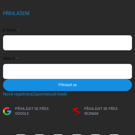
PŘIHLÁŠENÍ
E-MAIL
HESLO
Přihlásit se
Nová registrace
Zapomenuté heslo
PŘIHLÁSIT SE PŘES
PŘIHLÁSIT SE PŘES
GOOGLE
SEZNAM