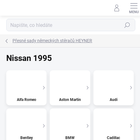
Přejít
na
obsah
Hledat
Přesné sady německých stěračů HEYNER
Nissan 1995
Alfa Romeo
Aston Martin
Audi
Bentley
BMW
Cadillac