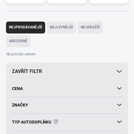
Ř
a
NEJPRODÁVANĚJŠÍ
NEJLEVNĚJŠÍ
NEJDRAŽŠÍ
z
e
ABECEDNĚ
n
í
16
položek celkem
p
r
ZAVŘÍT FILTR
o
d
u
CENA
k
t
ů
ZNAČKY
?
TYP AUTODOPLŇKU