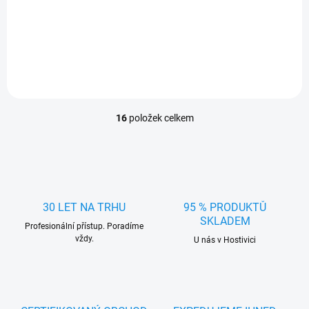
konstrukce pro odolnost v
kvalita pro vaši bezpečnost a
extrémních podmínkách.
pohodlí při řízení.
16
položek celkem
O
v
l
á
d
a
c
30 LET NA TRHU
95 % PRODUKTŮ
í
SKLADEM
Profesionální přístup. Poradíme
p
vždy.
r
U nás v Hostivici
v
k
y
v
ý