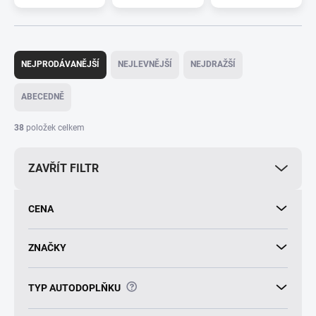
Ř
a
NEJPRODÁVANĚJŠÍ
NEJLEVNĚJŠÍ
NEJDRAŽŠÍ
z
e
ABECEDNĚ
n
í
38
položek celkem
p
r
ZAVŘÍT FILTR
o
d
u
CENA
k
t
ů
ZNAČKY
?
TYP AUTODOPLŇKU