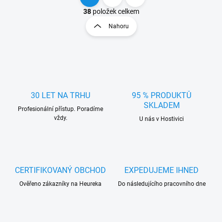
O
S
v
t
38
položek celkem
l
r
Nahoru
á
á
d
n
a
k
c
o
í
p
v
r
á
v
30 LET NA TRHU
95 % PRODUKTŮ
n
k
SKLADEM
í
Profesionální přístup. Poradíme
y
vždy.
U nás v Hostivici
v
ý
p
i
s
u
CERTIFIKOVANÝ OBCHOD
EXPEDUJEME IHNED
Ověřeno zákazníky na Heureka
Do následujícího pracovního dne