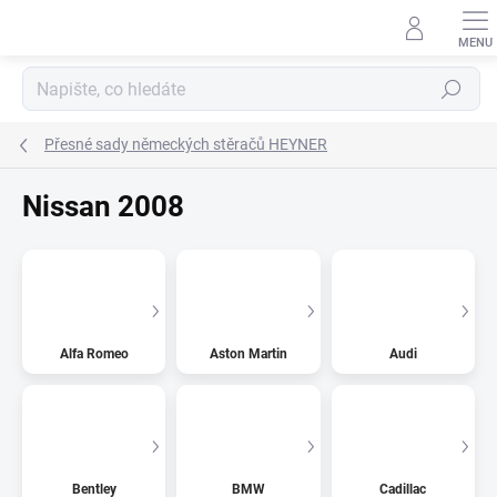
Přejít
na
obsah
Hledat
Přesné sady německých stěračů HEYNER
Nissan 2008
Alfa Romeo
Aston Martin
Audi
Bentley
BMW
Cadillac