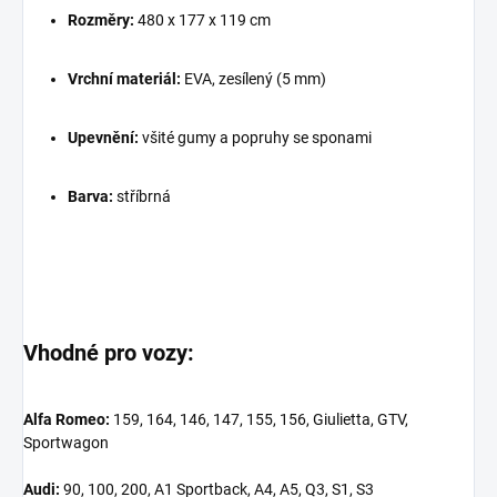
Rozměry:
480 x 177 x 119 cm
Vrchní materiál:
EVA, zesílený (5 mm)
Upevnění:
všité gumy a popruhy se sponami
Barva:
stříbrná
Vhodné pro vozy:
Alfa Romeo:
159, 164, 146, 147, 155, 156, Giulietta, GTV,
Sportwagon
Audi:
90, 100, 200, A1 Sportback, A4, A5, Q3, S1, S3