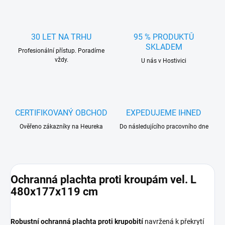
30 LET NA TRHU
95 % PRODUKTŮ
SKLADEM
Profesionální přístup. Poradíme
vždy.
U nás v Hostivici
CERTIFIKOVANÝ OBCHOD
EXPEDUJEME IHNED
Ověřeno zákazníky na Heureka
Do následujícího pracovního dne
Ochranná plachta proti kroupám vel. L
480x177x119 cm
Robustní ochranná plachta proti krupobití
navržená k překrytí