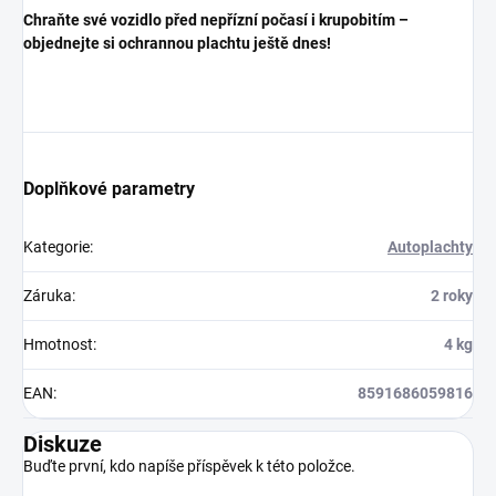
Chraňte své vozidlo před nepřízní počasí i krupobitím –
objednejte si ochrannou plachtu ještě dnes!
Doplňkové parametry
Kategorie
:
Autoplachty
Záruka
:
2 roky
Hmotnost
:
4 kg
EAN
:
8591686059816
Diskuze
Buďte první, kdo napíše příspěvek k této položce.