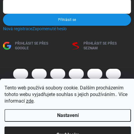
Přihlásit se
Nová registrace
Zapomenuté heslo
PŘIHLÁSIT SE PŘES
PŘIHLÁSIT SE PŘES
GOOGLE
SEZNAM
Tento web používá soubory cookie. Dalším procházením
tohoto webu vyjadřujete souhlas s jejich používáním.. Více
informací
zde
.
Copyright 2026
BM MOTO s.r.o.
. Všechna práva vyhrazena.
Upravit
nastavení cookies
Nastavení
Vytvořil Shoptet
Otevírací doba 7:30 - 16:00 hod