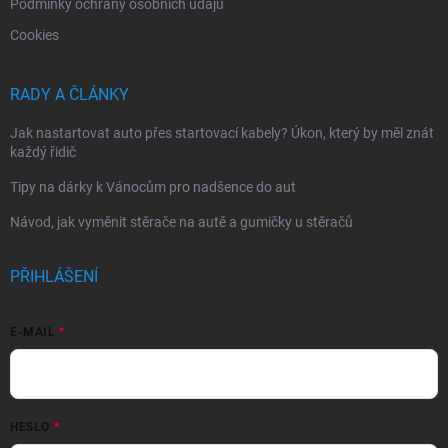
Podmínky ochrany osobních údajů
Cookies
RADY A ČLÁNKY
Jak nastartovat auto přes startovací kabely? Úkon, který by měl znát
každý řidič
Tipy na dárky k Vánocům pro nadšence do aut
Návod, jak vyměnit stěrače na autě a gumičky u stěračů
PŘIHLÁŠENÍ
E-MAIL
HESLO