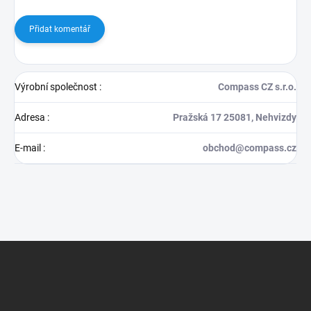
Přidat komentář
Výrobní společnost
:
Compass CZ s.r.o.
Adresa
:
Pražská 17 25081, Nehvizdy
E-mail
:
obchod@compass.cz
Z
á
p
a
t