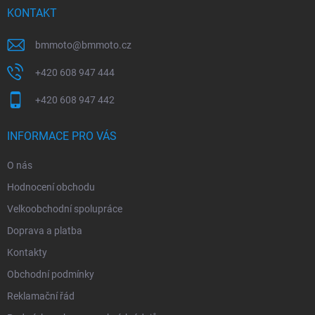
í
KONTAKT
bmmoto
@
bmmoto.cz
+420 608 947 444
+420 608 947 442
INFORMACE PRO VÁS
O nás
Hodnocení obchodu
Velkoobchodní spolupráce
Doprava a platba
Kontakty
Obchodní podmínky
Reklamační řád