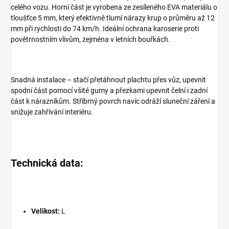
celého vozu. Horní část je vyrobena ze zesíleného EVA materiálu o
tloušťce 5 mm, který efektivně tlumí nárazy krup o průměru až 12
mm při rychlosti do 74 km/h. Ideální ochrana karoserie proti
povětrnostním vlivům, zejména v letních bouřkách.
Snadná instalace – stačí přetáhnout plachtu přes vůz, upevnit
spodní část pomocí všité gumy a přezkami upevnit čelní i zadní
část k nárazníkům. Stříbrný povrch navíc odráží sluneční záření a
snižuje zahřívání interiéru.
Technická data:
Velikost:
L