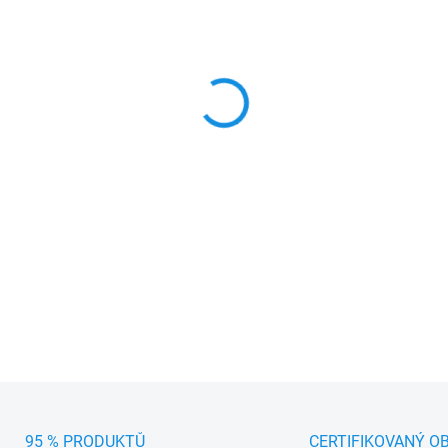
MŮŽEME DORUČIT DO:
7.8.20
−
+
Ochranný návlek Lampa
na 
návěsem. Délka 220 cm, vho
materiál, součástí balení jso
DETAILNÍ INFORMACE
95 % PRODUKTŮ
CERTIFIKOVANÝ O