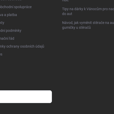
obchodní spolupráce
Tipy na dárky k Vánocům pro na
do aut
a a platba
kty
Návod, jak vyměnit stěrače na au
gumičky u stěračů
dní podmínky
mační řád
nky ochrany osobních údajů
es