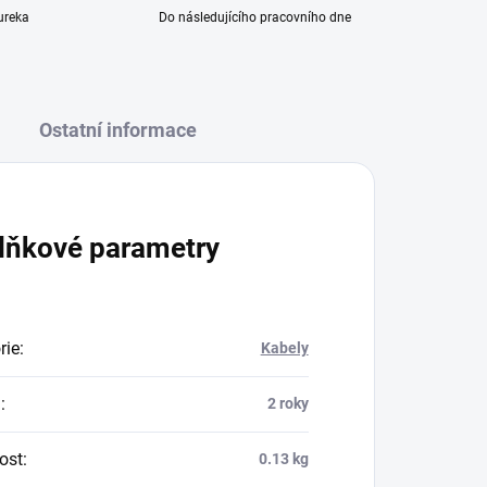
ureka
Do následujícího pracovního dne
Ostatní informace
lňkové parametry
rie
:
Kabely
a
:
2 roky
ost
:
0.13 kg