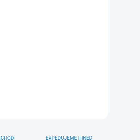
26
MOŽNOSTI DORUČENÍ
Přidat do košíku
spirálové hadice a kabely mezi tahačem a
dný pro hadice do průměru 11 cm. Odolný
u stahovací pásky.
ZEPTAT SE
HLÍDAT
BCHOD
EXPEDUJEME IHNED