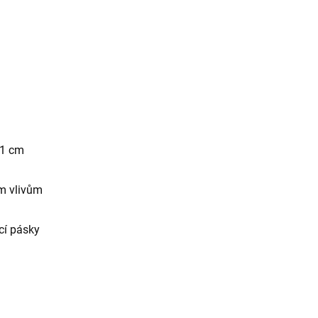
11 cm
ím vlivům
cí pásky