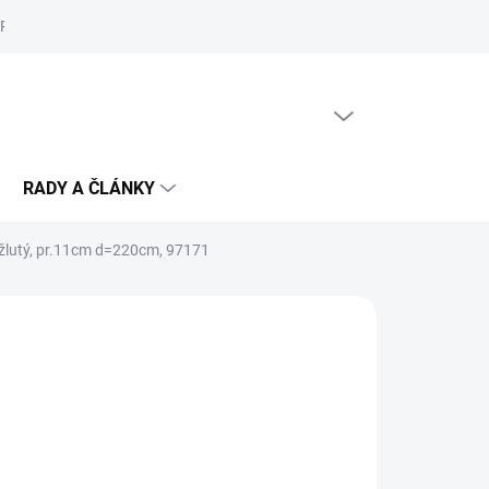
Reklamační řád
Podmínky ochrany osobních údajů
Cookies
PRÁZDNÝ KOŠÍK
NÁKUPNÍ
KOŠÍK
RADY A ČLÁNKY
 žlutý, pr.11cm d=220cm, 97171
č
/ balení