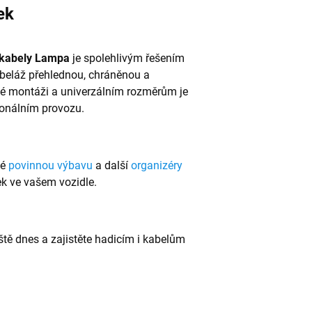
ek
a kabely Lampa
je spolehlivým řešením
kabeláž přehlednou, chráněnou a
ché montáži a univerzálním rozměrům je
ionálním provozu.
ké
povinnou výbavu
a další
organizéry
ek ve vašem vozidle.
tě dnes a zajistěte hadicím i kabelům