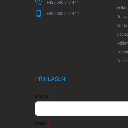
+420 608 947 444
Velko
+420 608 947 442
Doprav
Konta
Obcho
Rekla
Podmí
Cooki
PŘIHLÁŠENÍ
E-MAIL
HESLO