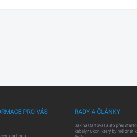
ORMACE PRO VÁS
RADY A ČLÁNKY
Jak nastartovat auto přes starto
kabely? Úkon, který by měl znát 
cení obchodu
řidič