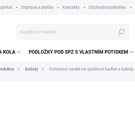
upráce
Doprava a platba
Kontakty
Obchodní podmínky
Hledat
A KOLA
PODLOŽKY POD SPZ S VLASTNÍM POTISKEM
redukce
Kabely
Ochranný návlek na spirálové hadice a kabely
ocení
ZNAČKA:
LAMPA (ITALY)
208 Kč
197 K
163 Kč bez DPH
Měrná
SKLADEM
(>5 BALENÍ)
cena: