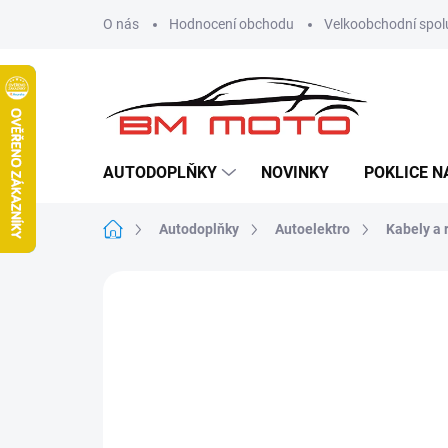
Přejít
O nás
Hodnocení obchodu
Velkoobchodní spol
na
obsah
AUTODOPLŇKY
NOVINKY
POKLICE N
Domů
Autodoplňky
Autoelektro
Kabely a 
Neohodnoceno
Podrobnosti hodn