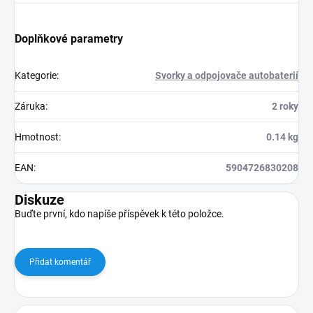
Doplňkové parametry
Kategorie
:
Svorky a odpojovače autobaterií
Záruka
:
2 roky
Hmotnost
:
0.14 kg
EAN
:
5904726830208
Diskuze
Buďte první, kdo napíše příspěvek k této položce.
Přidat komentář