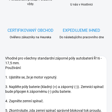
vždy.
U nás v Hostivici
CERTIFIKOVANÝ OBCHOD
EXPEDUJEME IHNED
Ověřeno zákazníky na Heureka
Do následujícího pracovního dne
Vhodné pro všechny standardní záporné póly autobaterií Ř16 -
17,5 mm.
Používání:
1. Ujistěte se, že je motor vypnutý.
3. Najděte póly baterie (kladný (+) a záporný (-)). Zemnící spínač
bude připojen k zápornému (-) pólu baterie.
4. Zapněte zemní spínač.
5. Zkontrolujte, zda zemní spínač správně blokoval tok proudu.