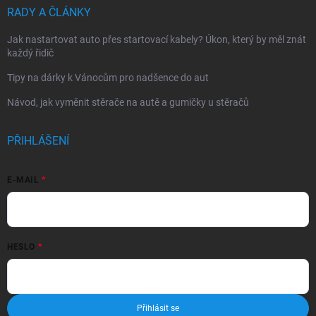
RADY A ČLÁNKY
Jak nastartovat auto přes startovací kabely? Úkon, který by měl znát
každý řidič
Tipy na dárky k Vánocům pro nadšence do aut
Návod, jak vyměnit stěrače na autě a gumičky u stěračů
PŘIHLÁŠENÍ
E-MAIL
HESLO
Přihlásit se