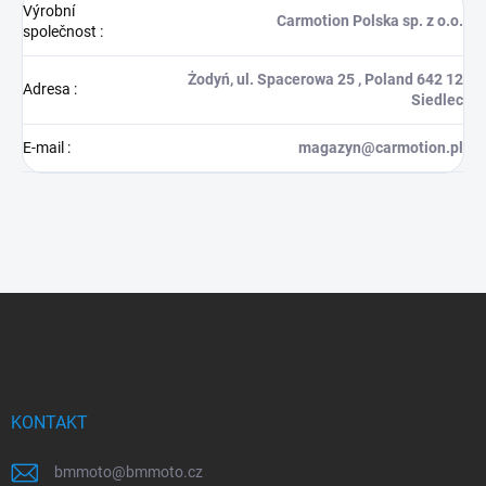
Výrobní
Carmotion Polska sp. z o.o.
společnost
:
Żodyń, ul. Spacerowa 25 , Poland 642 12
Adresa
:
Siedlec
E-mail
:
magazyn@carmotion.pl
Z
á
p
a
t
í
KONTAKT
bmmoto
@
bmmoto.cz