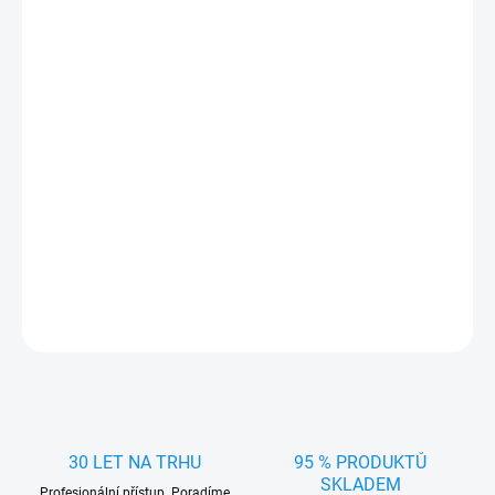
cena:
MŮŽEME
DORUČIT DO:
7.8.2026
MOŽNOSTI
DORUČENÍ
−
+
Přidat do košíku
Odpojovač autobaterie, otočný 12V/24V, 300A max, 83020
DETAILNÍ INFORMACE
ZEPTAT SE
HLÍDAT
30 LET NA TRHU
95 % PRODUKTŮ
SKLADEM
Profesionální přístup. Poradíme