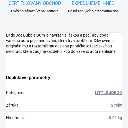
CERTIFIKOVANÝ OBCHOD
EXPEDUJEME IHNED
Ověřeno zákazníky na Heureka
Do následujícího pracovního dne
Little Joe Bubble Gum je navržen s láskou a péčí, aby dodal
vašemu autu příjemnou vůni, která trvá až 45 dní. Díky svému
originálnímu a roztomilému designu panáčka je také skvělou
dekorací, která zaujme každého, kdo do vašeho auta nahlédne.
Doplňkové parametry
Kategorie
:
LITTLE JOE 3D
Záruka
:
2 roky
Hmotnost
:
0.01 kg