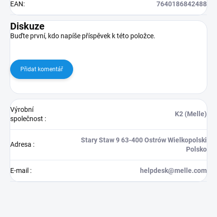
EAN
:
7640186842488
Diskuze
Buďte první, kdo napíše příspěvek k této položce.
Přidat komentář
Výrobní
K2 (Melle)
společnost
:
Stary Staw 9 63-400 Ostrów Wielkopolski
Adresa
:
Polsko
E-mail
:
helpdesk@melle.com