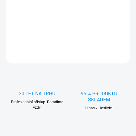
−
+
Přidat do košíku
Osvěžovač Little Joe Bubble Gum
DETAILNÍ INFORMACE
ZEPTAT SE
HLÍDAT
30 LET NA TRHU
95 % PRODUKTŮ
SKLADEM
Profesionální přístup. Poradíme
vždy.
U nás v Hostivici