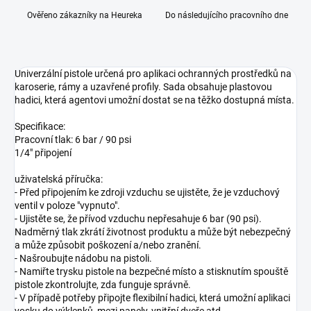
Ověřeno zákazníky na Heureka
Do následujícího pracovního dne
Univerzální pistole určená pro aplikaci ochranných prostředků na
karoserie, rámy a uzavřené profily. Sada obsahuje plastovou
hadici, která agentovi umožní dostat se na těžko dostupná místa.
Specifikace:
Pracovní tlak: 6 bar / 90 psi
1/4" připojení
uživatelská příručka:
- Před připojením ke zdroji vzduchu se ujistěte, že je vzduchový
ventil v poloze "vypnuto".
- Ujistěte se, že přívod vzduchu nepřesahuje 6 bar (90 psi).
Nadměrný tlak zkrátí životnost produktu a může být nebezpečný
a může způsobit poškození a/nebo zranění.
- Našroubujte nádobu na pistoli.
- Namiřte trysku pistole na bezpečné místo a stisknutím spouště
pistole zkontrolujte, zda funguje správně.
- V případě potřeby připojte flexibilní hadici, která umožní aplikaci