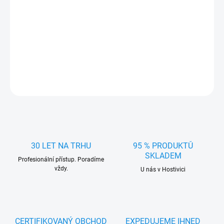
cena:
MOŽNOSTI
DORUČENÍ
Pneumatická pistole na konzervaci, 63819
DETAILNÍ INFORMACE
ZEPTAT SE
HLÍDAT
30 LET NA TRHU
95 % PRODUKTŮ
SKLADEM
Profesionální přístup. Poradíme
vždy.
U nás v Hostivici
CERTIFIKOVANÝ OBCHOD
EXPEDUJEME IHNED