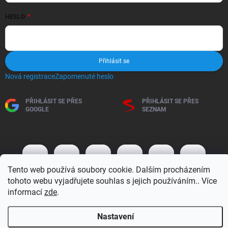
HESLO
Přihlásit se
Nová registrace
Zapomenuté heslo
PŘIHLÁSIT SE PŘES
PŘIHLÁSIT SE PŘES
GOOGLE
SEZNAM
Tento web používá soubory cookie. Dalším procházením
tohoto webu vyjadřujete souhlas s jejich používáním.. Více
informací
zde
.
Copyright 2026
BM MOTO s.r.o.
. Všechna práva vyhrazena.
Upravit
Nastavení
nastavení cookies