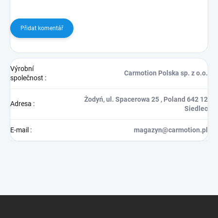
Přidat komentář
Výrobní
Carmotion Polska sp. z o.o.
společnost
:
Żodyń, ul. Spacerowa 25 , Poland 642 12
Adresa
:
Siedlec
E-mail
:
magazyn@carmotion.pl
Z
á