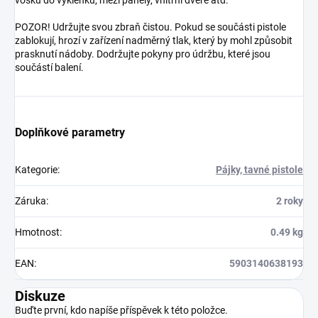
vosku do výklenků, mezi panely, vnitřní dveře atd.
POZOR! Udržujte svou zbraň čistou. Pokud se součásti pistole
zablokují, hrozí v zařízení nadměrný tlak, který by mohl způsobit
prasknutí nádoby. Dodržujte pokyny pro údržbu, které jsou
součástí balení.
Doplňkové parametry
Kategorie
:
Pájky, tavné pistole
Záruka
:
2 roky
Hmotnost
:
0.49 kg
EAN
:
5903140638193
Diskuze
Buďte první, kdo napíše příspěvek k této položce.