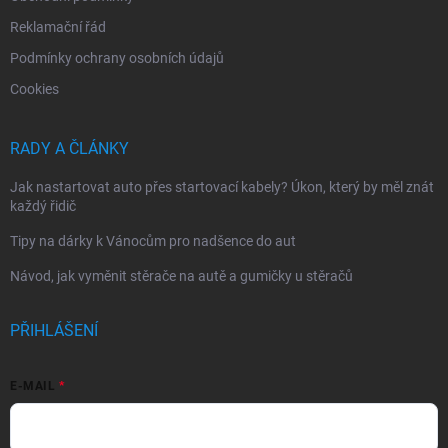
Reklamační řád
Podmínky ochrany osobních údajů
Cookies
RADY A ČLÁNKY
Jak nastartovat auto přes startovací kabely? Úkon, který by měl znát
každý řidič
Tipy na dárky k Vánocům pro nadšence do aut
Návod, jak vyměnit stěrače na autě a gumičky u stěračů
PŘIHLÁŠENÍ
E-MAIL