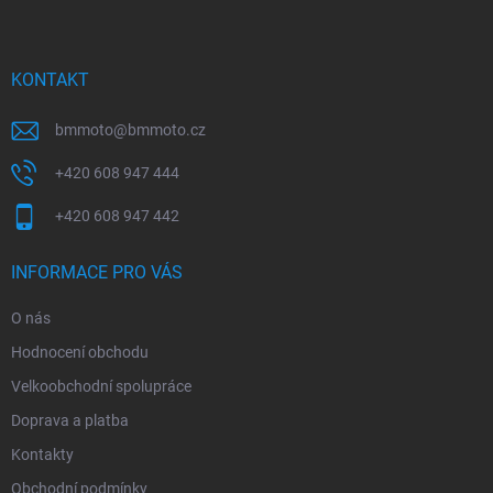
p
a
t
í
KONTAKT
bmmoto
@
bmmoto.cz
+420 608 947 444
+420 608 947 442
INFORMACE PRO VÁS
O nás
Hodnocení obchodu
Velkoobchodní spolupráce
Doprava a platba
Kontakty
Obchodní podmínky