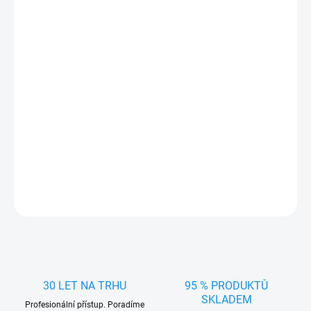
DORUČIT DO:
11.8.2026
MOŽNOSTI
DORUČENÍ
−
+
Přidat do košíku
Stylové Poklice na kola 14" MERIDIAN (1ks) - chrání disky, snadno
se nasazují a vylepší vzhled vozu. Ideální pro zimní i letní použití.
DETAILNÍ INFORMACE
ZEPTAT SE
HLÍDAT
30 LET NA TRHU
95 % PRODUKTŮ
SKLADEM
Profesionální přístup. Poradíme