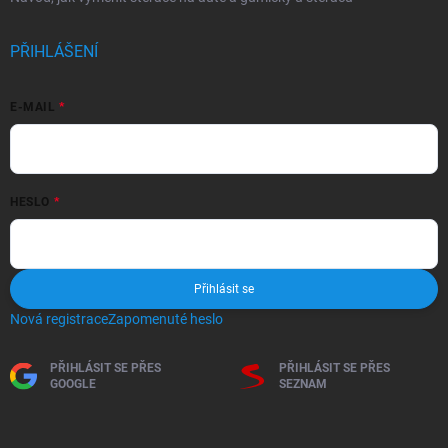
PŘIHLÁŠENÍ
E-MAIL
HESLO
Přihlásit se
Nová registrace
Zapomenuté heslo
PŘIHLÁSIT SE PŘES
PŘIHLÁSIT SE PŘES
GOOGLE
SEZNAM