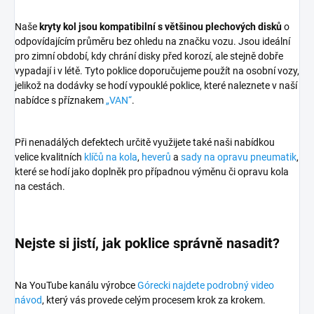
Naše
kryty kol jsou kompatibilní s většinou plechových disků
o
odpovídajícím průměru bez ohledu na značku vozu. Jsou ideální
pro zimní období, kdy chrání disky před korozí, ale stejně dobře
vypadají i v létě. Tyto poklice doporučujeme použít na osobní vozy,
jelikož na dodávky se hodí vypouklé poklice, které naleznete v naší
nabídce s příznakem
„VAN“
.
Při nenadálých defektech určitě využijete také naši nabídkou
velice kvalitních
klíčů na kola
,
heverů
a
sady na opravu pneumatik
,
které se hodí jako doplněk pro případnou výměnu či opravu kola
na cestách.
Nejste si jistí, jak poklice správně nasadit?
Na YouTube kanálu výrobce
Górecki najdete podrobný video
návod
, který vás provede celým procesem krok za krokem.