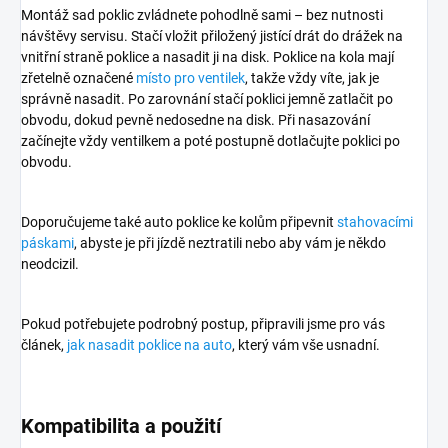
Montáž sad poklic zvládnete pohodlně sami – bez nutnosti
návštěvy servisu. Stačí vložit přiložený jistící drát do drážek na
vnitřní straně poklice a nasadit ji na disk. Poklice na kola mají
zřetelně označené
místo pro ventilek
, takže vždy víte, jak je
správně nasadit. Po zarovnání stačí poklici jemně zatlačit po
obvodu, dokud pevně nedosedne na disk. Při nasazování
začínejte vždy ventilkem a poté postupně dotlačujte poklici po
obvodu.
Doporučujeme také auto poklice ke kolům připevnit
stahovacími
páskami
, abyste je při jízdě neztratili nebo aby vám je někdo
neodcizil.
Pokud potřebujete podrobný postup, připravili jsme pro vás
článek,
jak nasadit poklice na auto
, který vám vše usnadní.
Kompatibilita a použití