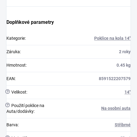
Doplňkové parametry
Kategorie
:
Poklice na kola 14"
Záruka
:
2 roky
Hmotnost
:
0.45 kg
EAN
:
8591522207579
?
Velikost
:
14"
?
Použití poklice na
Na osobní auta
Auta/dodávky
:
Barva
:
Stříbrné