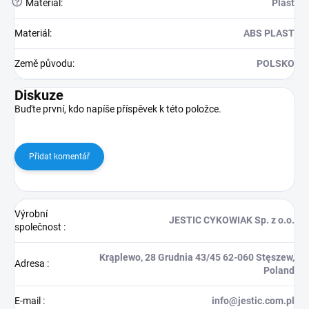
?
Materiál
:
Plast
Materiál
:
ABS PLAST
Země původu
:
POLSKO
Diskuze
Buďte první, kdo napíše příspěvek k této položce.
Přidat komentář
Výrobní
JESTIC CYKOWIAK Sp. z o.o.
společnost
:
Krąplewo, 28 Grudnia 43/45 62-060 Stęszew,
Adresa
:
Poland
E-mail
:
info@jestic.com.pl