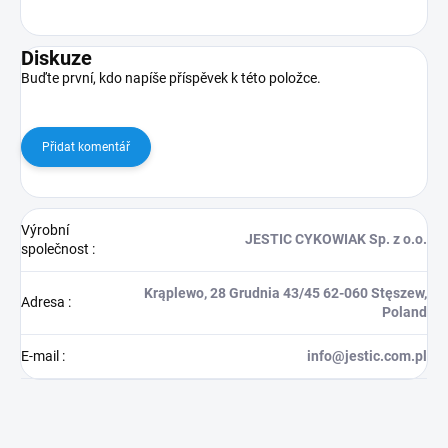
Diskuze
Buďte první, kdo napíše příspěvek k této položce.
Přidat komentář
Výrobní
JESTIC CYKOWIAK Sp. z o.o.
společnost
:
Krąplewo, 28 Grudnia 43/45 62-060 Stęszew,
Adresa
:
Poland
E-mail
:
info@jestic.com.pl