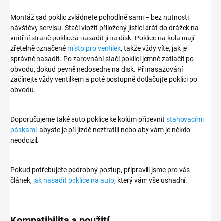
Montáž sad poklic zvládnete pohodlně sami – bez nutnosti
návštěvy servisu. Stačí vložit přiložený jistící drát do drážek na
vnitřní straně poklice a nasadit ji na disk. Poklice na kola mají
zřetelně označené
místo pro ventilek
, takže vždy víte, jak je
správně nasadit. Po zarovnání stačí poklici jemně zatlačit po
obvodu, dokud pevně nedosedne na disk. Při nasazování
začínejte vždy ventilkem a poté postupně dotlačujte poklici po
obvodu.
Doporučujeme také auto poklice ke kolům připevnit
stahovacími
páskami
, abyste je při jízdě neztratili nebo aby vám je někdo
neodcizil.
Pokud potřebujete podrobný postup, připravili jsme pro vás
článek,
jak nasadit poklice na auto
, který vám vše usnadní.
Kompatibilita a použití