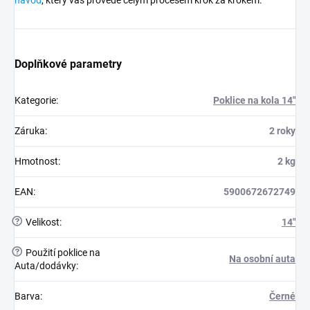
návod
, který vás provede celým procesem krok za krokem.
Doplňkové parametry
Kategorie
:
Poklice na kola 14"
Záruka
:
2 roky
Hmotnost
:
2 kg
EAN
:
5900672672749
?
Velikost
:
14"
?
Použití poklice na
Na osobní auta
Auta/dodávky
:
Barva
:
Černé