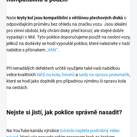
Naše
kryty kol jsou kompatibilní s většinou plechových disků
o
odpovídajícím průměru bez ohledu na značku vozu. Jsou ideální
pro zimní období, kdy chrání disky před korozí, ale stejně dobře
vypadají i v létě. Tyto poklice doporučujeme použít na osobní vozy,
jelikož na dodávky se hodí vypouklé poklice, které naleznete v naší
nabídce s příznakem
„VAN“
.
Při nenadálých defektech určitě využijete také naši nabídkou
velice kvalitních
klíčů na kola
,
heverů
a
sady na opravu pneumatik
,
které se hodí jako doplněk pro případnou výměnu či opravu kola
na cestách.
Nejste si jistí, jak poklice správně nasadit?
Na YouTube kanálu výrobce
Górecki najdete podrobný video