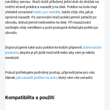
návštěvy servisu. Stačí vložit přiložený jistící drát do drážek na
vnitřní straně poklice a nasadit ji na disk. Poklice na kola mají
zřetelně označené
místo pro ventilek
, takže vždy víte, jak je
správně nasadit. Po zarovnání stačí poklici jemně zatlačit po
obvodu, dokud pevně nedosedne na disk. Při nasazování
začínejte vždy ventilkem a poté postupně dotlačujte poklici po
obvodu.
Doporučujeme také auto poklice ke kolům připevnit
stahovacími
páskami
, abyste je při jízdě neztratili nebo aby vám je někdo
neodcizil.
Pokud potřebujete podrobný postup, připravili jsme pro vás
článek,
jak nasadit poklice na auto
, který vám vše usnadní.
Kompatibilita a použití