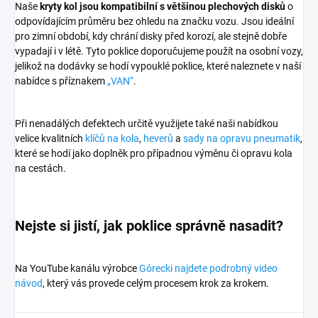
Naše
kryty kol jsou kompatibilní s většinou plechových disků
o
odpovídajícím průměru bez ohledu na značku vozu. Jsou ideální
pro zimní období, kdy chrání disky před korozí, ale stejně dobře
vypadají i v létě. Tyto poklice doporučujeme použít na osobní vozy,
jelikož na dodávky se hodí vypouklé poklice, které naleznete v naší
nabídce s příznakem
„VAN“
.
Při nenadálých defektech určitě využijete také naši nabídkou
velice kvalitních
klíčů na kola
,
heverů
a
sady na opravu pneumatik
,
které se hodí jako doplněk pro případnou výměnu či opravu kola
na cestách.
Nejste si jistí, jak poklice správně nasadit?
Na YouTube kanálu výrobce
Górecki najdete podrobný video
návod
, který vás provede celým procesem krok za krokem.