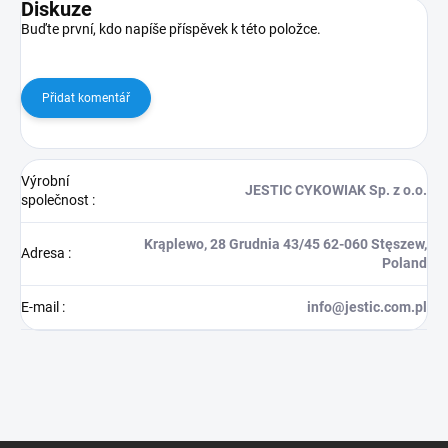
Diskuze
Buďte první, kdo napíše příspěvek k této položce.
Přidat komentář
Výrobní
JESTIC CYKOWIAK Sp. z o.o.
společnost
:
Krąplewo, 28 Grudnia 43/45 62-060 Stęszew,
Adresa
:
Poland
E-mail
:
info@jestic.com.pl