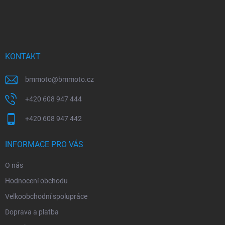
Z
á
p
a
t
í
KONTAKT
bmmoto
@
bmmoto.cz
+420 608 947 444
+420 608 947 442
INFORMACE PRO VÁS
O nás
Hodnocení obchodu
Velkoobchodní spolupráce
Doprava a platba