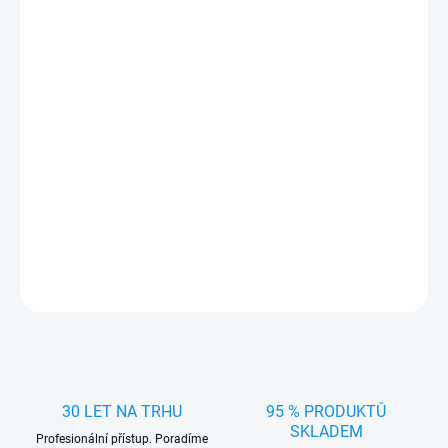
DORUČIT DO:
11.8.2026
MOŽNOSTI
DORUČENÍ
−
+
Přidat do košíku
Stylové Poklice na kola 14" TERRA 1ks - chrání disky, snadno se
nasazují a vylepší vzhled vozu. Ideální pro zimní i letní použití.
DETAILNÍ INFORMACE
ZEPTAT SE
HLÍDAT
30 LET NA TRHU
95 % PRODUKTŮ
SKLADEM
Profesionální přístup. Poradíme