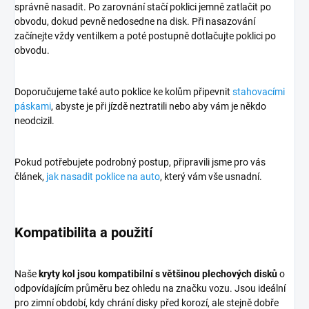
správně nasadit. Po zarovnání stačí poklici jemně zatlačit po
obvodu, dokud pevně nedosedne na disk. Při nasazování
začínejte vždy ventilkem a poté postupně dotlačujte poklici po
obvodu.
Doporučujeme také auto poklice ke kolům připevnit
stahovacími
páskami
, abyste je při jízdě neztratili nebo aby vám je někdo
neodcizil.
Pokud potřebujete podrobný postup, připravili jsme pro vás
článek,
jak nasadit poklice na auto
, který vám vše usnadní.
Kompatibilita a použití
Naše
kryty kol jsou kompatibilní s většinou plechových disků
o
odpovídajícím průměru bez ohledu na značku vozu. Jsou ideální
pro zimní období, kdy chrání disky před korozí, ale stejně dobře