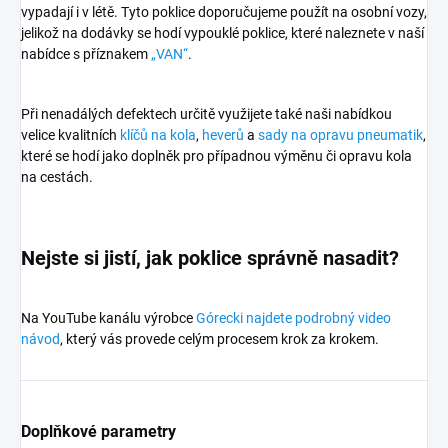
vypadají i v létě. Tyto poklice doporučujeme použít na osobní vozy,
jelikož na dodávky se hodí vypouklé poklice, které naleznete v naší
nabídce s příznakem
„VAN“
.
Při nenadálých defektech určitě využijete také naši nabídkou
velice kvalitních
klíčů na kola
,
heverů
a
sady na opravu pneumatik
,
které se hodí jako doplněk pro případnou výměnu či opravu kola
na cestách.
Nejste si jistí, jak poklice správně nasadit?
Na YouTube kanálu výrobce
Górecki najdete podrobný video
návod
, který vás provede celým procesem krok za krokem.
Doplňkové parametry