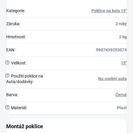
Kategorie
:
Poklice na kola 15"
Záruka
:
2 roky
Hmotnost
:
2 kg
EAN
:
5907439253074
?
Velikost
:
15"
?
Použití poklice na
Na osobní auta
Auta/dodávky
:
Barva
:
Černé
?
Materiál
:
Plast
Montáž poklice