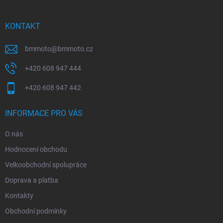
a
t
í
KONTAKT
bmmoto
@
bmmoto.cz
+420 608 947 444
+420 608 947 442
INFORMACE PRO VÁS
O nás
Hodnocení obchodu
Velkoobchodní spolupráce
Doprava a platba
Kontakty
Obchodní podmínky