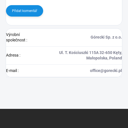
Přidat komentář
Výrobní
Górecki Sp. z o.o.
společnost
:
Ul. T. Kościuszki 115A 32-650 Kęty,
Adresa
:
Małopolska, Poland
E-mail
:
office@gorecki.pl
Z
á
p