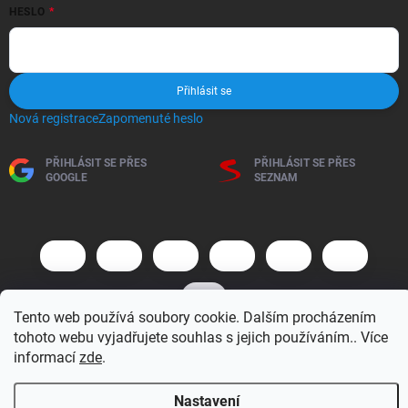
HESLO
Přihlásit se
Nová registrace
Zapomenuté heslo
PŘIHLÁSIT SE PŘES
PŘIHLÁSIT SE PŘES
GOOGLE
SEZNAM
Tento web používá soubory cookie. Dalším procházením
tohoto webu vyjadřujete souhlas s jejich používáním.. Více
informací
zde
.
Copyright 2026
BM MOTO s.r.o.
. Všechna práva vyhrazena.
Upravit
nastavení cookies
Nastavení
Vytvořil Shoptet