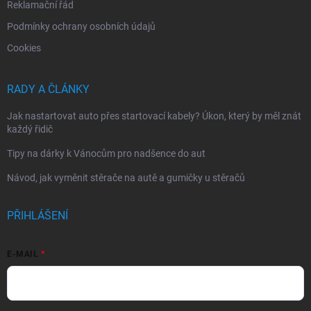
Reklamační řád
Podmínky ochrany osobních údajů
Cookies
RADY A ČLÁNKY
Jak nastartovat auto přes startovací kabely? Úkon, který by měl znát
každý řidič
Tipy na dárky k Vánocům pro nadšence do aut
Návod, jak vyměnit stěrače na autě a gumičky u stěračů
PŘIHLÁŠENÍ
E-MAIL