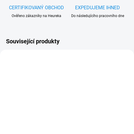
CERTIFIKOVANÝ OBCHOD
EXPEDUJEME IHNED
Ověřeno zákazníky na Heureka
Do následujícího pracovního dne
Související produkty
SKLADEM
SKLADEM
(3 KS)
(>5 KS)
Sada na opravu pneu +
K2 BOLD SPRAY 600 ml -
kompresor, 72153
pěna na ošetření pneu,
K156
1 195 Kč