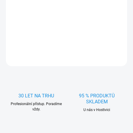
−
+
Přidat do košíku
Stylové Poklice na kola 15" GTR CARBON BLACK - chrání disky,
snadno se nasazují a vylepší vzhled vozu. Ideální pro zimní i letní
použití.
DETAILNÍ INFORMACE
ZEPTAT SE
HLÍDAT
30 LET NA TRHU
95 % PRODUKTŮ
SKLADEM
Profesionální přístup. Poradíme
vždy.
U nás v Hostivici