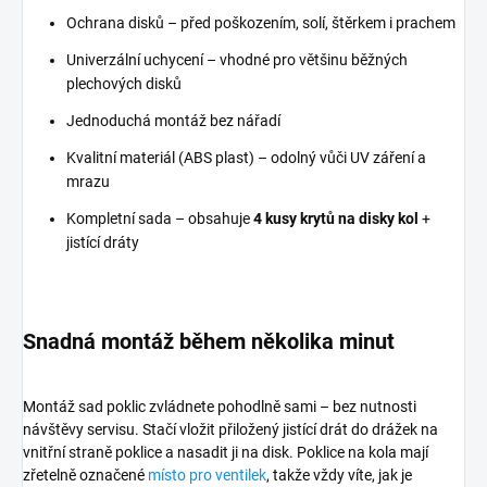
Ochrana disků – před poškozením, solí, štěrkem i prachem
Univerzální uchycení – vhodné pro většinu běžných
plechových disků
Jednoduchá montáž bez nářadí
Kvalitní materiál (ABS plast) – odolný vůči UV záření a
mrazu
Kompletní sada – obsahuje
4 kusy krytů na disky kol
+
jistící dráty
Snadná montáž během několika minut
Montáž sad poklic zvládnete pohodlně sami – bez nutnosti
návštěvy servisu. Stačí vložit přiložený jistící drát do drážek na
vnitřní straně poklice a nasadit ji na disk. Poklice na kola mají
zřetelně označené
místo pro ventilek
, takže vždy víte, jak je