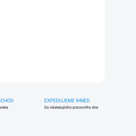
026
MOŽNOSTI DORUČENÍ
Přidat do košíku
 MERIDIAN BLACK - chrání disky, snadno se
. Ideální pro zimní i letní použití.
ZEPTAT SE
HLÍDAT
BCHOD
EXPEDUJEME IHNED
ureka
Do následujícího pracovního dne