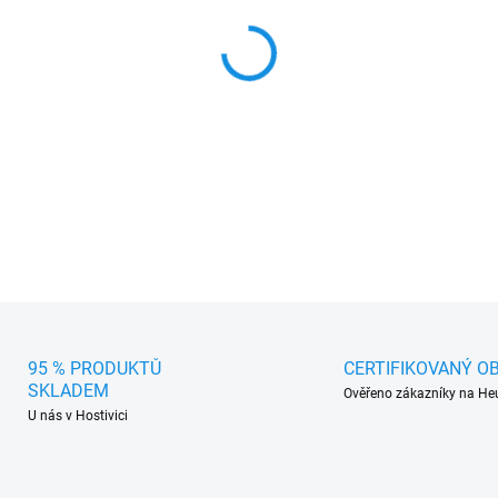
MŮŽEME DORUČIT DO:
11.8.2
−
+
Stylové Poklice na kola 15"
nasazují a vylepší vzhled vozu
DETAILNÍ INFORMACE
95 % PRODUKTŮ
CERTIFIKOVANÝ O
SKLADEM
Ověřeno zákazníky na He
U nás v Hostivici