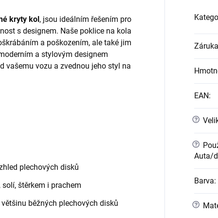
Katego
é kryty kol
, jsou ideálním řešením pro
kčnost s designem. Naše poklice na kola
poškrábáním a poškozením, ale také jim
Záruk
S moderním a stylovým designem
led vašemu vozu a zvednou jeho styl na
Hmotn
EAN
:
?
Veli
?
Použ
Auta/
vzhled plechových disků
Barva
:
solí, štěrkem i prachem
 většinu běžných plechových disků
?
Mate