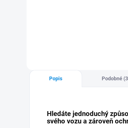
Kart
Do košíku
K2 ROTON 700 ml - profesionální
čistič disků kol
Popis
Podobné (3
Hledáte jednoduchý způsob
svého vozu a zároveň ochr