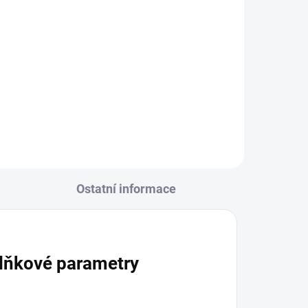
Do košíku
Bold oživovač pneumatik 600 ml
Ostatní informace
lňkové parametry