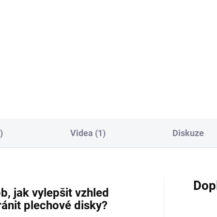
áč na disky kol, 10362
Kartáč na disky kol, 63502
)
Videa (1)
Diskuze
Dop
, jak vylepšit vzhled
ánit plechové disky?