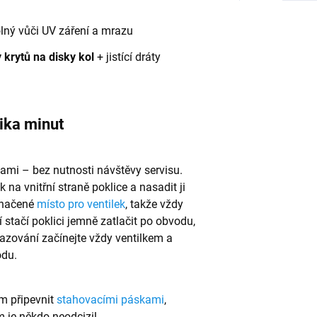
olný vůči UV záření a mrazu
 krytů na disky kol
+ jistící dráty
ika minut
ami – bez nutnosti návštěvy servisu.
ek na vnitřní straně poklice a nasadit ji
označené
místo pro ventilek
, takže vždy
í stačí poklici jemně zatlačit po obvodu,
azování začínejte vždy ventilkem a
odu.
m připevnit
stahovacími páskami
,
m je někdo neodcizil.