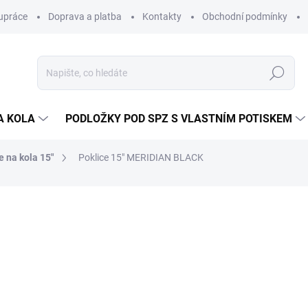
upráce
Doprava a platba
Kontakty
Obchodní podmínky
Hledat
A KOLA
PODLOŽKY POD SPZ S VLASTNÍM POTISKEM
e na kola 15"
Poklice 15" MERIDIAN BLACK
ní
ZNAČKA:
JESTIC (POLAND)
469 Kč
/ sada
388 Kč bez DPH
Měrná
SKLADEM
(>5 SADA)
cena: