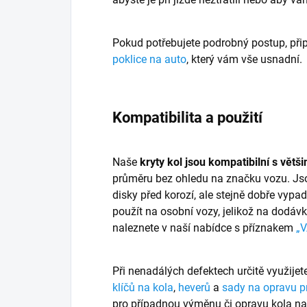
Pokud potřebujete podrobný postup, přip
poklice na auto
, který vám vše usnadní.
Kompatibilita a použití
Naše
kryty kol jsou kompatibilní s větš
průměru bez ohledu na značku vozu. Jsou
disky před korozí, ale stejně dobře vypad
použít na osobní vozy, jelikož na dodávk
naleznete v naší nabídce s příznakem
„
Při nenadálých defektech určitě využijet
klíčů na kola
,
heverů
a
sady na opravu 
pro případnou výměnu či opravu kola na