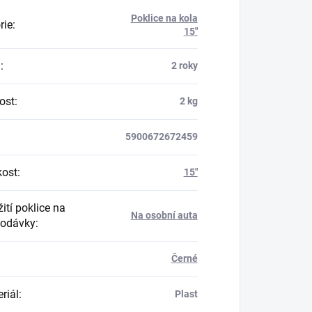
Poklice na kola
rie
:
15"
a
:
2 roky
ost
:
2 kg
5900672672459
kost
:
15"
ití poklice na
Na osobní auta
dodávky
:
Černé
riál
:
Plast