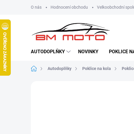
Přejít
O nás
Hodnocení obchodu
Velkoobchodní spol
na
obsah
AUTODOPLŇKY
NOVINKY
POKLICE N
Domů
Autodoplňky
Poklice na kola
Poklic
1 hodnocení
Podrobnosti hodnoce