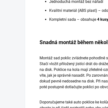
Jednoduchá montáž bez nářadí
Kvalitní materiál (ABS plast) – od
Kompletní sada – obsahuje
4 kusy
Snadná montáž během někol
Montáž sad poklic zvládnete pohodlně s
Stačí vložit přiložený jistící drát do dráž
na disk. Poklice na kola mají zřetelně 
víte, jak je správně nasadit. Po zarovnán
dokud pevně nedosedne na disk. Při nas
poté postupně dotlačujte poklici po obv
Doporučujeme také auto poklice ke kolů
abyste je při jízdě neztratili nebo aby vá