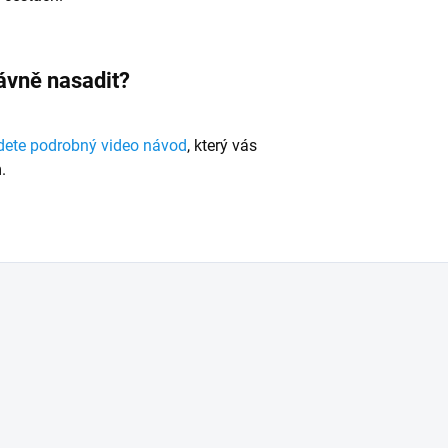
právně nasadit?
dete podrobný video návod
, který vás
.