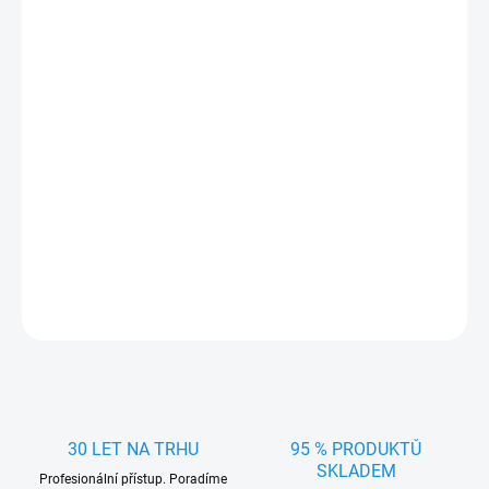
DORUČIT DO:
11.8.2026
MOŽNOSTI
DORUČENÍ
−
+
Přidat do košíku
Stylové Poklice na kola 15" STORM 1ks - chrání disky, snadno se
nasazují a vylepší vzhled vozu. Ideální pro zimní i letní použití.
DETAILNÍ INFORMACE
ZEPTAT SE
HLÍDAT
30 LET NA TRHU
95 % PRODUKTŮ
SKLADEM
Profesionální přístup. Poradíme