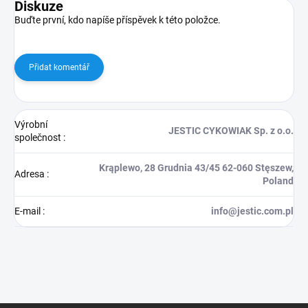
Diskuze
Buďte první, kdo napíše příspěvek k této položce.
Přidat komentář
Výrobní
JESTIC CYKOWIAK Sp. z o.o.
společnost
:
Krąplewo, 28 Grudnia 43/45 62-060 Stęszew,
Adresa
:
Poland
E-mail
:
info@jestic.com.pl