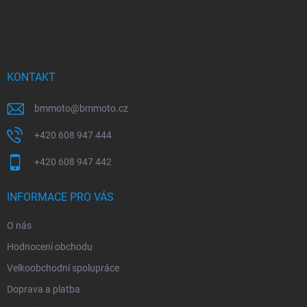
Z
á
p
a
t
í
KONTAKT
bmmoto
@
bmmoto.cz
+420 608 947 444
+420 608 947 442
INFORMACE PRO VÁS
O nás
Hodnocení obchodu
Velkoobchodní spolupráce
Doprava a platba