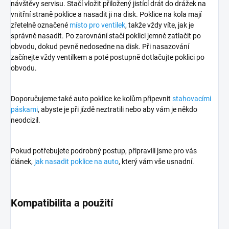
návštěvy servisu. Stačí vložit přiložený jistící drát do drážek na
vnitřní straně poklice a nasadit ji na disk. Poklice na kola mají
zřetelně označené
místo pro ventilek
, takže vždy víte, jak je
správně nasadit. Po zarovnání stačí poklici jemně zatlačit po
obvodu, dokud pevně nedosedne na disk. Při nasazování
začínejte vždy ventilkem a poté postupně dotlačujte poklici po
obvodu.
Doporučujeme také auto poklice ke kolům připevnit
stahovacími
páskami
, abyste je při jízdě neztratili nebo aby vám je někdo
neodcizil.
Pokud potřebujete podrobný postup, připravili jsme pro vás
článek,
jak nasadit poklice na auto
, který vám vše usnadní.
Kompatibilita a použití