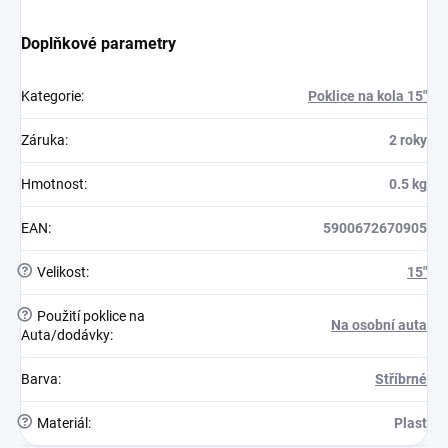
Doplňkové parametry
Kategorie
:
Poklice na kola 15"
Záruka
:
2 roky
Hmotnost
:
0.5 kg
EAN
:
5900672670905
?
Velikost
:
15"
?
Použití poklice na
Na osobní auta
Auta/dodávky
:
Barva
:
Stříbrné
?
Materiál
:
Plast