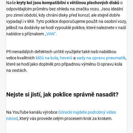
Naše
kryty kol jsou kompatibilní s většinou plechových disků
o
odpovídajícím průměru bez ohledu na značku vozu. Jsou ideální
pro zimní období, kdy chrání disky před korozí, ale stejně dobře
vypadají i v létě. Tyto poklice doporučujeme použít na osobní vozy,
jelikož na dodávky se hodí vypouklé poklice, které naleznete v naší
nabídce s příznakem
„VAN“
.
Při nenadálých defektech určitě využijete také naši nabídkou
velice kvalitních
klíčů na kola
,
heverů
a
sady na opravu pneumatik
,
které se hodí jako doplněk pro případnou výměnu či opravu kola
na cestách.
Nejste si jistí, jak poklice správně nasadit?
Na YouTube kanálu výrobce
Górecki najdete podrobný video
návod
, který vás provede celým procesem krok za krokem.