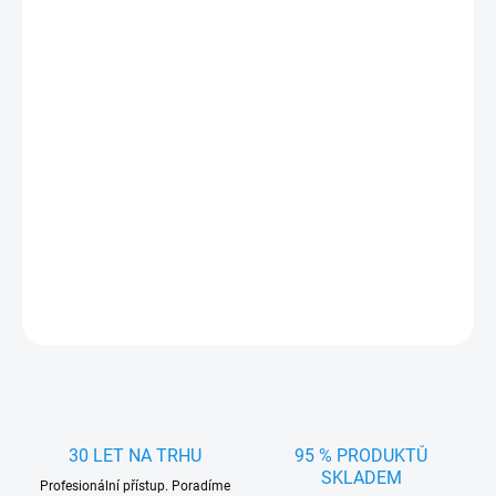
DORUČIT DO:
10.8.2026
MOŽNOSTI
DORUČENÍ
−
+
Přidat do košíku
Stylové Poklice na kola 16" GIGA BLACK - chrání disky, snadno se
nasazují a vylepší vzhled vozu. Ideální pro zimní i letní použití.
DETAILNÍ INFORMACE
ZEPTAT SE
HLÍDAT
30 LET NA TRHU
95 % PRODUKTŮ
SKLADEM
Profesionální přístup. Poradíme