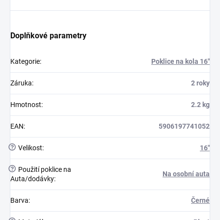
Doplňkové parametry
Kategorie
:
Poklice na kola 16"
Záruka
:
2 roky
Hmotnost
:
2.2 kg
EAN
:
5906197741052
?
Velikost
:
16"
?
Použití poklice na
Na osobní auta
Auta/dodávky
:
Barva
:
Černé