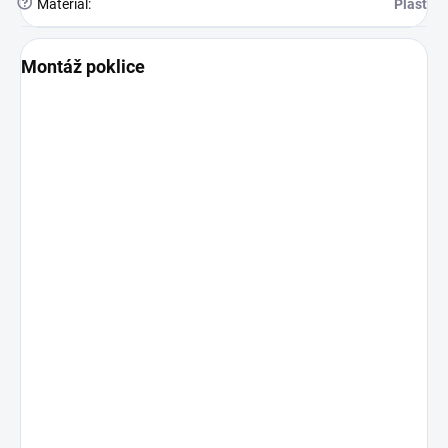
?
Materiál
:
Plast
Montáž poklice