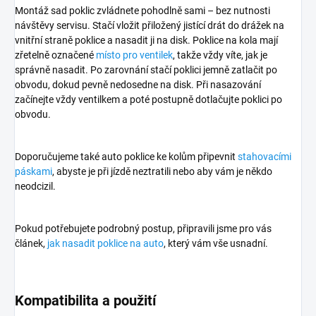
Montáž sad poklic zvládnete pohodlně sami – bez nutnosti
návštěvy servisu. Stačí vložit přiložený jistící drát do drážek na
vnitřní straně poklice a nasadit ji na disk. Poklice na kola mají
zřetelně označené
místo pro ventilek
, takže vždy víte, jak je
správně nasadit. Po zarovnání stačí poklici jemně zatlačit po
obvodu, dokud pevně nedosedne na disk. Při nasazování
začínejte vždy ventilkem a poté postupně dotlačujte poklici po
obvodu.
Doporučujeme také auto poklice ke kolům připevnit
stahovacími
páskami
, abyste je při jízdě neztratili nebo aby vám je někdo
neodcizil.
Pokud potřebujete podrobný postup, připravili jsme pro vás
článek,
jak nasadit poklice na auto
, který vám vše usnadní.
Kompatibilita a použití