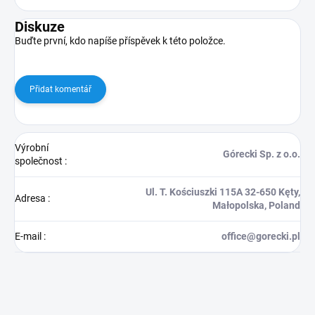
Diskuze
Buďte první, kdo napíše příspěvek k této položce.
Přidat komentář
Výrobní
Górecki Sp. z o.o.
společnost
:
Ul. T. Kościuszki 115A 32-650 Kęty,
Adresa
:
Małopolska, Poland
E-mail
:
office@gorecki.pl