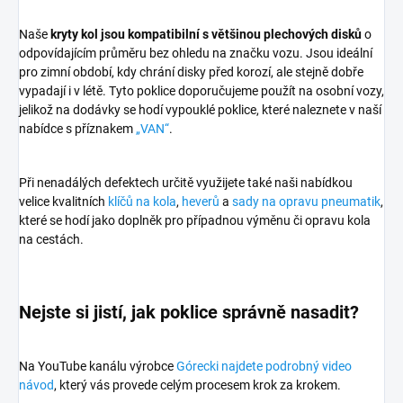
Naše
kryty kol jsou kompatibilní s většinou plechových disků
o
odpovídajícím průměru bez ohledu na značku vozu. Jsou ideální
pro zimní období, kdy chrání disky před korozí, ale stejně dobře
vypadají i v létě. Tyto poklice doporučujeme použít na osobní vozy,
jelikož na dodávky se hodí vypouklé poklice, které naleznete v naší
nabídce s příznakem
„VAN“
.
Při nenadálých defektech určitě využijete také naši nabídkou
velice kvalitních
klíčů na kola
,
heverů
a
sady na opravu pneumatik
,
které se hodí jako doplněk pro případnou výměnu či opravu kola
na cestách.
Nejste si jistí, jak poklice správně nasadit?
Na YouTube kanálu výrobce
Górecki najdete podrobný video
návod
, který vás provede celým procesem krok za krokem.