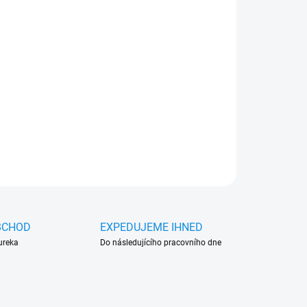
026
MOŽNOSTI DORUČENÍ
Přidat do košíku
) dělený
ZEPTAT SE
HLÍDAT
BCHOD
EXPEDUJEME IHNED
ureka
Do následujícího pracovního dne