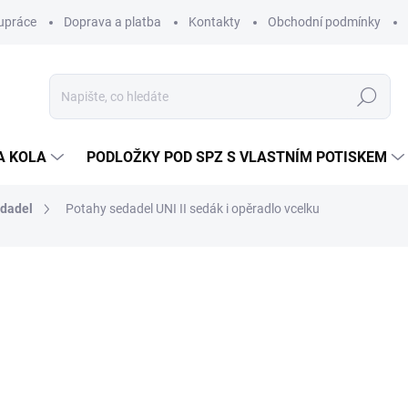
upráce
Doprava a platba
Kontakty
Obchodní podmínky
Hledat
A KOLA
PODLOŽKY POD SPZ S VLASTNÍM POTISKEM
edadel
Potahy sedadel UNI II sedák i opěradlo vcelku
ocení
ZNAČKA:
ODERON
1 014 Kč
/ sada
838 Kč bez DPH
Měrná
SKLADEM
(1 SADA)
cena: