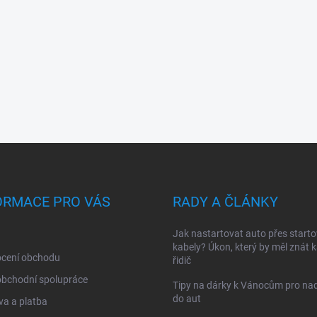
ORMACE PRO VÁS
RADY A ČLÁNKY
Jak nastartovat auto přes starto
kabely? Úkon, který by měl znát 
cení obchodu
řidič
obchodní spolupráce
Tipy na dárky k Vánocům pro na
do aut
a a platba