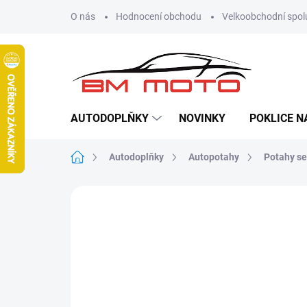
Přejít
O nás
Hodnocení obchodu
Velkoobchodní spol
na
obsah
AUTODOPLŇKY
NOVINKY
POKLICE N
Domů
Autodoplňky
Autopotahy
Potahy s
Neohodnoceno
Podrobnosti hodn