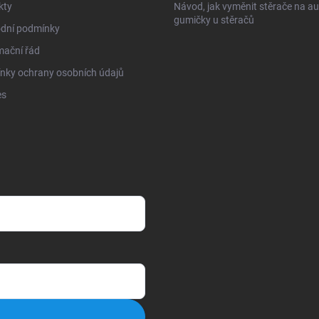
kty
Návod, jak vyměnit stěrače na au
gumičky u stěračů
dní podmínky
mační řád
nky ochrany osobních údajů
es