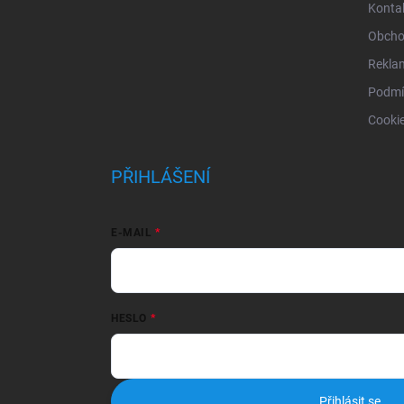
Konta
Obcho
Rekla
Podmí
Cooki
PŘIHLÁŠENÍ
E-MAIL
HESLO
Přihlásit se