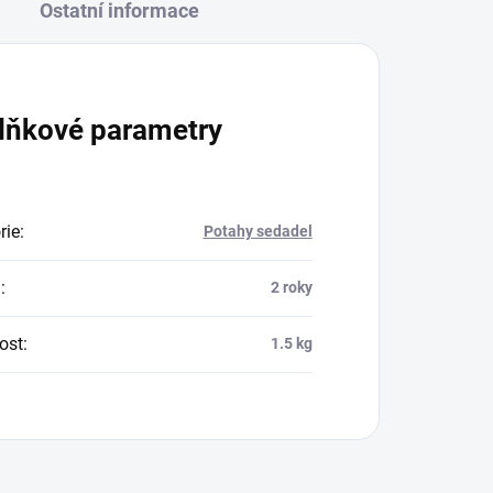
Ostatní informace
lňkové parametry
rie
:
Potahy sedadel
a
:
2 roky
ost
:
1.5 kg