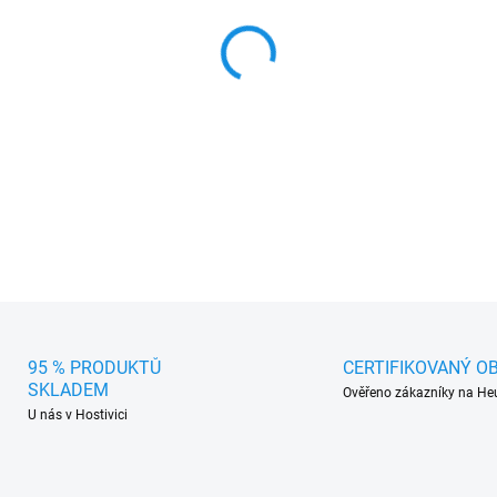
MŮŽEME DORUČIT DO:
10.8.2
−
+
Potahy sedadel uni I (125cm
DETAILNÍ INFORMACE
95 % PRODUKTŮ
CERTIFIKOVANÝ O
SKLADEM
Ověřeno zákazníky na He
U nás v Hostivici