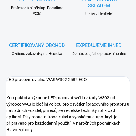
SKLADEM
Profesionální přístup. Poradíme
vždy.
U nás v Hostivici
CERTIFIKOVANÝ OBCHOD
EXPEDUJEME IHNED
Ověřeno zákazníky na Heureka
Do následujícího pracovního dne
LED pracovní svítilna WAS W302 2582 ECO
Kompaktní a výkonné LED pracovní světlo z řady W302 od
výrobce WAŚ je ideální volbou pro osvětlení pracovního prostoru u
nákladních vozidel, přívěsů, zemědělské techniky i off-road
aplikací. Díky robustní konstrukci a vysokému stupni krytí je
připraveno pro každodenní použití i v náročných podmínkách.
Hlavní výhody