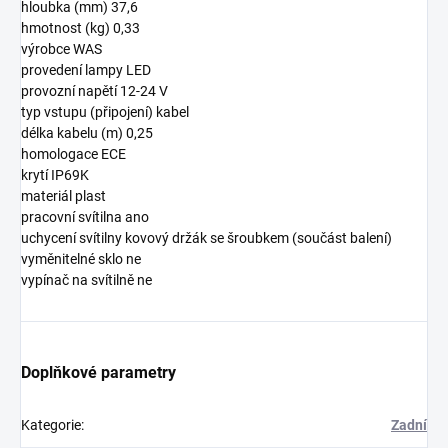
hloubka (mm) 37,6
hmotnost (kg) 0,33
výrobce WAS
provedení lampy LED
provozní napětí 12-24 V
typ vstupu (připojení) kabel
délka kabelu (m) 0,25
homologace ECE
krytí IP69K
materiál plast
pracovní svítilna ano
uchycení svítilny kovový držák se šroubkem (součást balení)
vyměnitelné sklo ne
vypínač na svítilně ne
Doplňkové parametry
Kategorie
:
Zadní