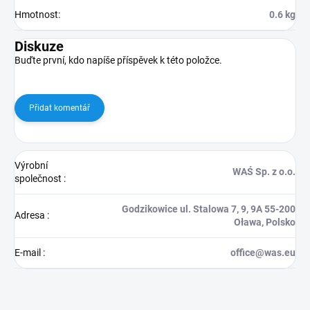
Hmotnost
:
0.6 kg
Diskuze
Buďte první, kdo napíše příspěvek k této položce.
Přidat komentář
Výrobní
WAŚ Sp. z o.o.
společnost
:
Godzikowice ul. Stalowa 7, 9, 9A 55-200
Adresa
:
Oława, Polsko
E-mail
:
office@was.eu