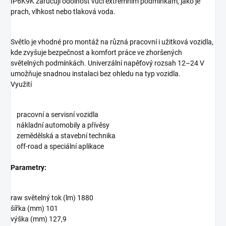
IP6K9K zaručují odolnost vůči extrémním podmínkám, jako je
prach, vlhkost nebo tlaková voda.
Světlo je vhodné pro montáž na různá pracovní i užitková vozidla,
kde zvyšuje bezpečnost a komfort práce ve zhoršených
světelných podmínkách. Univerzální napěťový rozsah 12–24 V
umožňuje snadnou instalaci bez ohledu na typ vozidla.
Využití
pracovní a servisní vozidla
nákladní automobily a přívěsy
zemědělská a stavební technika
off-road a speciální aplikace
Parametry:
raw světelný tok (lm) 1880
šířka (mm) 101
výška (mm) 127,9