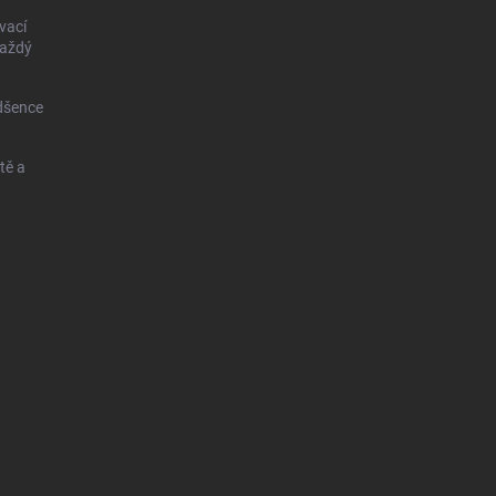
vací
každý
dšence
tě a