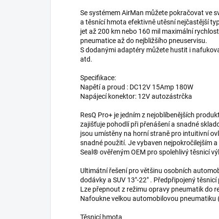
Se systémem AirMan můžete pokračovat ve své
a těsnící hmota efektivně utěsní nejčastější 
jet až 200 km nebo 160 mil maximální rychlos
pneumatice až do nejbližšího pneuservisu.
S dodanými adaptéry můžete hustit i nafukova
atd.
Specifikace:
Napětí a proud : DC12V 15Amp 180W
Napájecí konektor: 12V autozástrčka
ResQ Pro+ je jedním z nejoblíbenějších produkt
zajišťuje pohodlí při přenášení a snadné sklad
jsou umístěny na horní straně pro intuitivní o
snadné použití. Je vybaven nejpokročilejším 
Seal® ověřeným OEM pro spolehlivý těsnicí vý
Ultimátní řešení pro většinu osobních automobi
dodávky a SUV 13"-22" . Předpřipojený těsnicí
Lze přepnout z režimu opravy pneumatik do 
Nafoukne velkou automobilovou pneumatiku (41
Těsnicí hmota