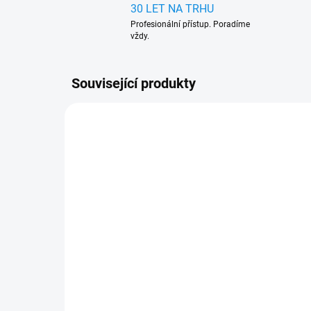
30 LET NA TRHU
Profesionální přístup. Poradíme
vždy.
Související produkty
334-0205
SKLADEM
(>5 BALENÍ)
Knot 100mm na opravu
Sa
pneumatik (balení 5 ks)
pne