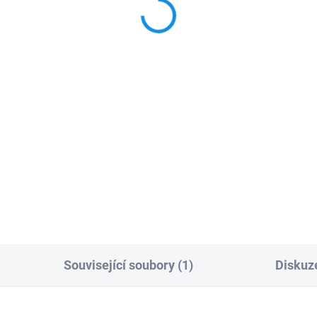
419
09420
 Kč
121 Kč
Kč bez DPH
100 Kč bez DPH
Do košíku
Do košíku
a na opravu defektu
Sada na opravu defektu
umatiky
pneumatiky + 5 knotů
Související soubory (1)
Diskuz