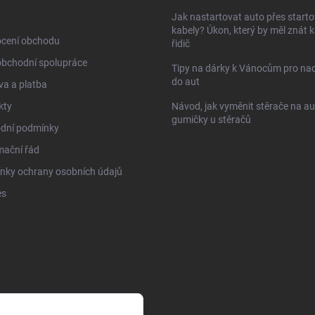
Jak nastartovat auto přes starto
kabely? Úkon, který by měl znát 
cení obchodu
řidič
obchodní spolupráce
Tipy na dárky k Vánocům pro na
do aut
a a platba
kty
Návod, jak vyměnit stěrače na au
gumičky u stěračů
dní podmínky
mační řád
nky ochrany osobních údajů
es