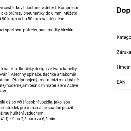
 cestě i když dostanete defekt. Kompresor
Dop
typické průrazy pneumatiky do 6 mm. Můžete
tí 80 km/h nebo 50 m/h na utěsněné
cí sportovní potřeby, pneumatiky bicyklu
Katego
Záruk
Hmotn
ů na trhu. Ikonický design ve tvaru kabelky
ování. Všechny spínače, tlačítka a tlakoměr
vládání. Předpřipojený tmel nabízí maximálně
EAN
:
a nejmodernějším těsnicím materiálem Active
kon.
lů až po větší osobní vozidla, jako jsou
 prostředek pro maximálně snadné použití.
režimu huštění vzduchem
 l) z 0 na 2,5 baru za 6,5 min.