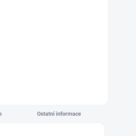
CAPTAIN, 90499
126 Kč
104 Kč bez DPH
Do košíku
Sprej na lepení pneu 450ml
CAPTAIN, 90499
e
Ostatní informace