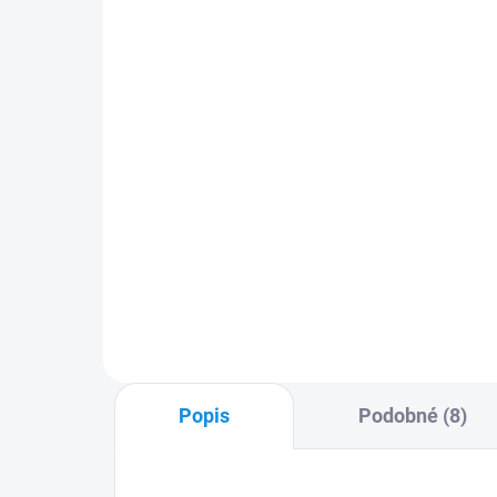
pkdc106
09
24 Kč
64
20 Kč bez DPH
53 
Do košíku
Knot 100mm na opravu
Sad
pneumatik (balení 5 ks)
pne
Popis
Podobné (8)