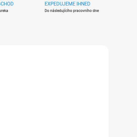
BCHOD
EXPEDUJEME IHNED
ureka
Do následujícího pracovního dne
0201
334-0104
ADEM
SKLADEM
SADA)
(>5 KS)
u
Sprej na opravu
pneumatik 450ml