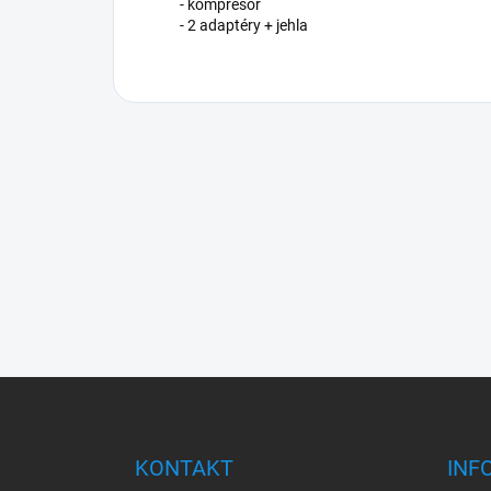
- kompresor
- 2 adaptéry + jehla
Z
á
p
a
KONTAKT
INF
t