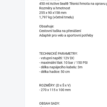
450 ml Active Seal® Těsnicí hmota na opravu
Rozměry a hmotnost
255 x 90 x158 mm
1,797 kg (včetně tmelu)
Obsahuje:
Cestovní taška na přenášení
Adaptér pro velo a sportovní potřeby
TECHNICKÉ PARAMETRY:
- vstupní napětí: 12V DC
- maximální tlak: 10 bar / 150 PSI
- délka napájecího kabelu: 3m
- délka hadice: 50 cm
ROZMĚRY: (D x Š x V)
- 270 x 115 x 100 mm
OBSAH SADY: