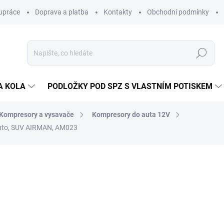
upráce
Doprava a platba
Kontakty
Obchodní podmínky
Hledat
A KOLA
PODLOŽKY POD SPZ S VLASTNÍM POTISKEM
Kompresory a vysavače
Kompresory do auta 12V
auto, SUV AIRMAN, AM023
ocení
ZNAČKA:
AIRMAN
1 694 Kč
/ ks
1 400 Kč bez DPH
Měrná
MOMENTÁLNĚ NEDOSTUP