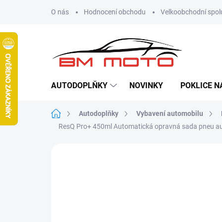
Přejít
O nás
Hodnocení obchodu
Velkoobchodní spol
na
obsah
AUTODOPLŇKY
NOVINKY
POKLICE N
Domů
Autodoplňky
Vybavení automobilu
ResQ Pro+ 450ml Automatická opravná sada pneu 
Neohodnoceno
Podrobnosti hodn