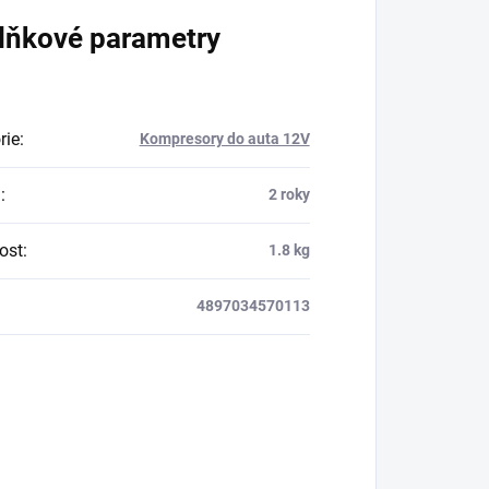
lňkové parametry
rie
:
Kompresory do auta 12V
a
:
2 roky
ost
:
1.8 kg
4897034570113