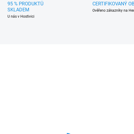
95 % PRODUKTŮ
CERTIFIKOVANÝ O
SKLADEM
Ověřeno zákazníky na He
U nás v Hostivici
334-0200
334-
SKLADEM
SKL
(>5 SADA)
(>5 
da na opravu defektu
Sada na opravu defekt
umatiky, 3 knoty,
pneumatiky, 5 knotů,