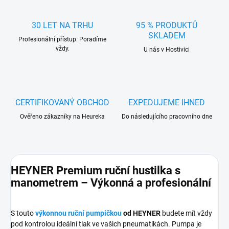
30 LET NA TRHU
95 % PRODUKTŮ
SKLADEM
Profesionální přístup. Poradíme
vždy.
U nás v Hostivici
CERTIFIKOVANÝ OBCHOD
EXPEDUJEME IHNED
Ověřeno zákazníky na Heureka
Do následujícího pracovního dne
HEYNER Premium ruční hustilka s
manometrem – Výkonná a profesionální
S touto
výkonnou ruční pumpičkou
od HEYNER
budete mít vždy
pod kontrolou ideální tlak ve vašich pneumatikách. Pumpa je