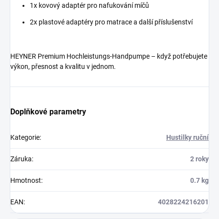
1x kovový adaptér pro nafukování míčů
2x plastové adaptéry pro matrace a další příslušenství
HEYNER Premium Hochleistungs-Handpumpe – když potřebujete
výkon, přesnost a kvalitu v jednom.
Doplňkové parametry
Kategorie
:
Hustilky ruční
Záruka
:
2 roky
Hmotnost
:
0.7 kg
EAN
:
4028224216201