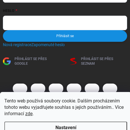
HESLO
Přihlásit se
Nová registrace
Zapomenuté heslo
PŘIHLÁSIT SE PŘES
PŘIHLÁSIT SE PŘES
GOOGLE
SEZNAM
Tento web používá soubory cookie. Dalším procházením
tohoto webu vyjadřujete souhlas s jejich používáním.. Více
informací
zde
.
Copyright 2026
BM MOTO s.r.o.
. Všechna práva vyhrazena.
Upravit
Nastavení
nastavení cookies