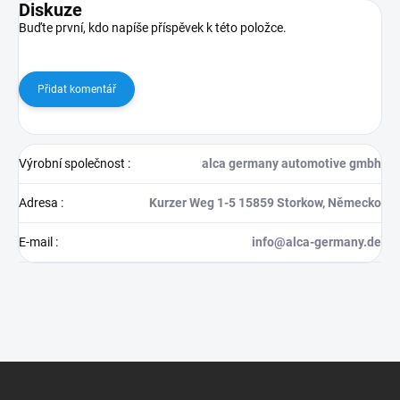
Diskuze
Buďte první, kdo napíše příspěvek k této položce.
Přidat komentář
Výrobní společnost
:
alca germany automotive gmbh
Adresa
:
Kurzer Weg 1-5 15859 Storkow, Německo
E-mail
:
info@alca-germany.de
Z
á