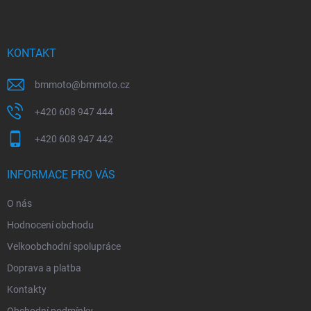
p
a
t
í
KONTAKT
bmmoto
@
bmmoto.cz
+420 608 947 444
+420 608 947 442
INFORMACE PRO VÁS
O nás
Hodnocení obchodu
Velkoobchodní spolupráce
Doprava a platba
Kontakty
Obchodní podmínky