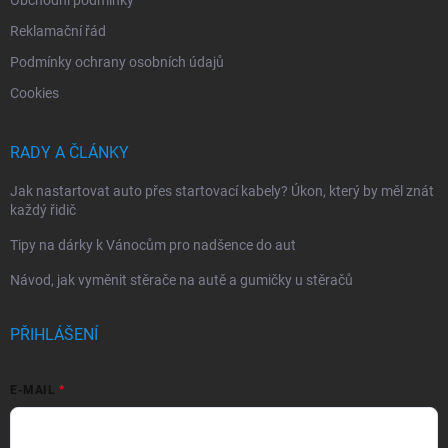
Reklamační řád
Podmínky ochrany osobních údajů
Cookies
RADY A ČLÁNKY
Jak nastartovat auto přes startovací kabely? Úkon, který by měl znát
každý řidič
Tipy na dárky k Vánocům pro nadšence do aut
Návod, jak vyměnit stěrače na autě a gumičky u stěračů
PŘIHLÁŠENÍ
E-MAIL