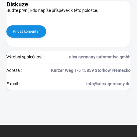
Diskuze
Buďte první, kdo napíše příspěvek k této položce.
Přidat komentář
Výrobní společnost
:
alca germany automotive gmbh
Adresa
:
Kurzer Weg 1-5 15859 Storkow, Německo
E-mail
:
info@alca-germany.de
Z
á