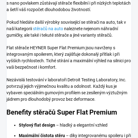
s nano povlakem zůstávají stěrače flexibilní i při nízkých teplotách
a šetří váš rozpočet dlouhodobou životností.
Pokud hledáte další výrobky související se stěrači na auto, tak v
naší kategorii
stěračů na auto
naleznete nejenom náhradní
gumičky, ale také i tekuté stěrače a jiné varianty stěračů.
Flat stěrače HEYNER Super Flat Premium jsou navrženy s
integrovaným spoilerem, který zajišťuje dokonalý přítlak i při
vyšších rychlostech. Tiché stírání a maximální výhled na silnici pro
vaši bezpečnost i komfort.
Nezávislá testování v laboratoři Detroit Testing Laboratory, Inc.
potvrzují jejich výjimečnou kvalitu a odolnost. Každý kus je
vybaven speciálním gumovým profilem se zesíleným výztužným
jádrem pro dlouhodobý provoz bez deformace.
Benefity stěračů Super Flat Premium
Stylový flat design
– hladký a elegantní vzhled
Maximální čistota stěru
– díky integrovanému spoileru i při