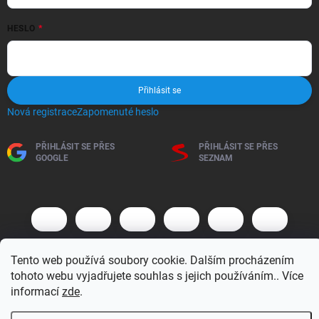
HESLO
Přihlásit se
Nová registrace
Zapomenuté heslo
PŘIHLÁSIT SE PŘES
PŘIHLÁSIT SE PŘES
GOOGLE
SEZNAM
Tento web používá soubory cookie. Dalším procházením
tohoto webu vyjadřujete souhlas s jejich používáním.. Více
informací
zde
.
Copyright 2026
BM MOTO s.r.o.
. Všechna práva vyhrazena.
Upravit
nastavení cookies