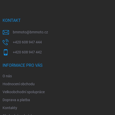
p
a
t
í
KONTAKT
bmmoto
@
bmmoto.cz
+420 608 947 444
+420 608 947 442
INFORMACE PRO VÁS
O nás
Hodnocení obchodu
Velkoobchodní spolupráce
Doprava a platba
Kontakty