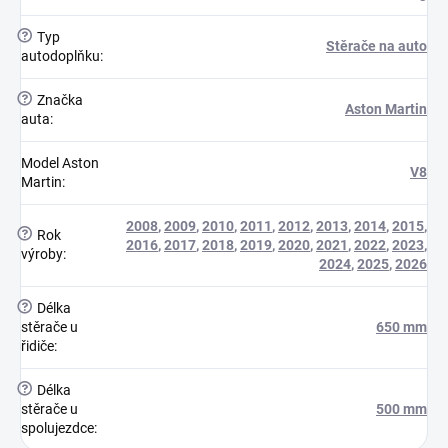
?
Typ
Stěrače na auto
autodoplňku
:
?
Značka
Aston Martin
auta
:
Model Aston
V8
Martin
:
2008
,
2009
,
2010
,
2011
,
2012
,
2013
,
2014
,
2015
,
?
Rok
2016
,
2017
,
2018
,
2019
,
2020
,
2021
,
2022
,
2023
,
výroby
:
2024
,
2025
,
2026
?
Délka
stěrače u
650 mm
řidiče
:
?
Délka
stěrače u
500 mm
spolujezdce
: