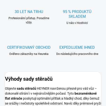
30 LET NA TRHU
95 % PRODUKTŮ
SKLADEM
Profesionální přístup. Poradíme
vždy.
U nás v Hostivici
CERTIFIKOVANÝ OBCHOD
EXPEDUJEME IHNED
Ověřeno zákazníky na Heureka
Do následujícího pracovního dne
Výhody sady stěračů
Objevte
sadu stěračů
HEYNER navrženou přesně pro váš vůz –
dokonalé stírání i v nejnáročnějším počasí. Tyto
bezraménkové
flat stěrače
poskytují optimální přítlak a hladký chod, díky čemuž
se srážky i nečistoty spolehlivě odstraní. Navíc díky prémiové pryži