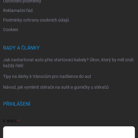
Obchodní podmínky
Reklamační řád
Podmínky ochrany osobních údajů
Cookies
RADY A ČLÁNKY
Jak nastartovat auto přes startovací kabely? Úkon, který by měl znát
každý řidič
Tipy na dárky k Vánocům pro nadšence do aut
Návod, jak vyměnit stěrače na autě a gumičky u stěračů
PŘIHLÁŠENÍ
E-MAIL