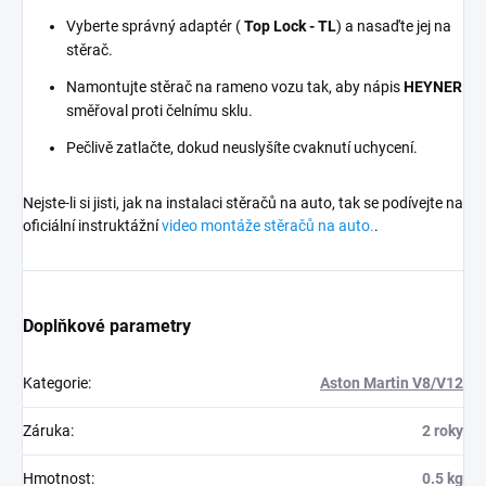
Vyberte správný adaptér (
Top Lock - TL
) a nasaďte jej na
stěrač.
Namontujte stěrač na rameno vozu tak, aby nápis
HEYNER
směřoval proti čelnímu sklu.
Pečlivě zatlačte, dokud neuslyšíte cvaknutí uchycení.
Nejste-li si jisti, jak na instalaci stěračů na auto, tak se podívejte na
oficiální instruktážní
video montáže stěračů na auto.
.
Doplňkové parametry
Kategorie
:
Aston Martin V8/V12
Záruka
:
2 roky
Hmotnost
:
0.5 kg