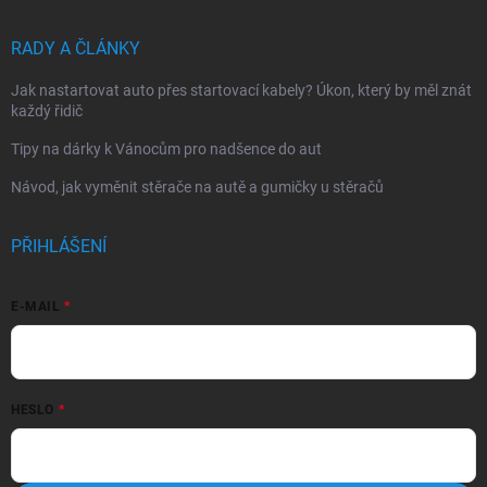
RADY A ČLÁNKY
Jak nastartovat auto přes startovací kabely? Úkon, který by měl znát
každý řidič
Tipy na dárky k Vánocům pro nadšence do aut
Návod, jak vyměnit stěrače na autě a gumičky u stěračů
PŘIHLÁŠENÍ
E-MAIL
HESLO