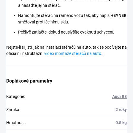
a nasaďte jej na stěrač.
Namontujte stěrač na rameno vozu tak, aby nápis
HEYNER
směřoval proti čelnímu sklu.
Pečlivě zatlačte, dokud neuslyšíte cvaknutí uchycení.
Nejste-li si jisti, jak na instalaci stěračů na auto, tak se podívejte na
oficiální instruktážní
video montáže stěračů na auto.
.
Doplňkové parametry
Kategorie
:
Audi R8
Záruka
:
2 roky
Hmotnost
:
0.5 kg