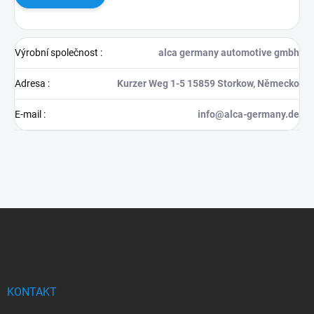
Výrobní společnost
:
alca germany automotive gmbh
Adresa
:
Kurzer Weg 1-5 15859 Storkow, Německo
E-mail
:
info@alca-germany.de
Z
á
p
a
t
í
KONTAKT