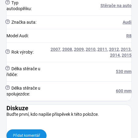
?
Typ
Stěrače na auto
autodoplňku
:
?
Značka auta
:
Audi
Model Audi
:
R8
2007
,
2008
,
2009
,
2010
,
2011
,
2012
,
2013
,
?
Rok výroby
:
2014
,
2015
?
Délka stěrače u
530 mm
řidiče
:
?
Délka stěrače u
600 mm
spolujezdce
:
Diskuze
Buďte první, kdo napíše příspěvek k této položce.
Přidat komentář