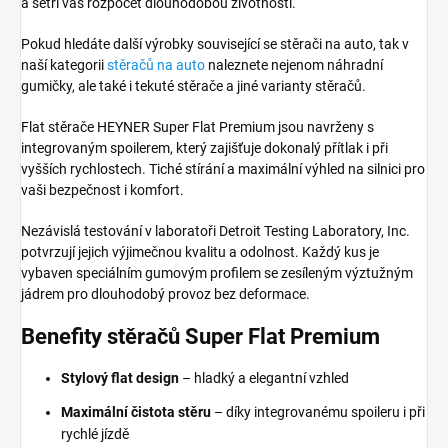
a šetří váš rozpočet dlouhodobou životností.
Pokud hledáte další výrobky související se stěrači na auto, tak v
naší kategorii
stěračů na auto
naleznete nejenom náhradní
gumičky, ale také i tekuté stěrače a jiné varianty stěračů.
Flat stěrače HEYNER Super Flat Premium jsou navrženy s
integrovaným spoilerem, který zajišťuje dokonalý přítlak i při
vyšších rychlostech. Tiché stírání a maximální výhled na silnici pro
vaši bezpečnost i komfort.
Nezávislá testování v laboratoři Detroit Testing Laboratory, Inc.
potvrzují jejich výjimečnou kvalitu a odolnost. Každý kus je
vybaven speciálním gumovým profilem se zesíleným výztužným
jádrem pro dlouhodobý provoz bez deformace.
Benefity stěračů Super Flat Premium
Stylový flat design
– hladký a elegantní vzhled
Maximální čistota stěru
– díky integrovanému spoileru i při
rychlé jízdě