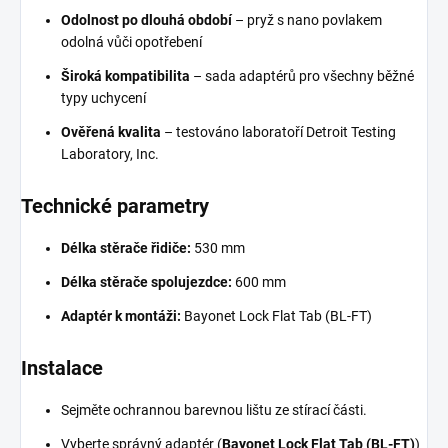
Odolnost po dlouhá období
– pryž s nano povlakem
odolná vůči opotřebení
Široká kompatibilita
– sada adaptérů pro všechny běžné
typy uchycení
Ověřená kvalita
– testováno laboratoří Detroit Testing
Laboratory, Inc.
Technické parametry
Délka stěrače řidiče:
530 mm
Délka stěrače spolujezdce:
600 mm
Adaptér k montáži:
Bayonet Lock Flat Tab (BL-FT)
Instalace
Sejměte ochrannou barevnou lištu ze stírací části.
Vyberte správný adaptér (
Bayonet Lock Flat Tab (BL-FT)
)