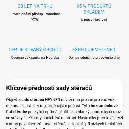
30 LET NA TRHU
95 % PRODUKTŮ
SKLADEM
Profesionální přístup. Poradíme
vždy.
U nás v Hostivici
CERTIFIKOVANÝ OBCHOD
EXPEDUJEME IHNED
Ověřeno zákazníky na Heureka
Do následujícího pracovního dne
Klíčové přednosti sady stěračů
Objevte
sadu stěračů
HEYNER navrženou přesně pro váš vůz –
dokonalé stírání i v nejnáročnějším počasí. Tyto
bezraménkové
flat stěrače
poskytují optimální přítlak a hladký chod, díky čemuž
se srážky i nečistoty spolehlivě odstraní. Navíc díky prémiové pryži
s nano povlakem zůstávají stěrače flexibilní i při nízkých teplotách