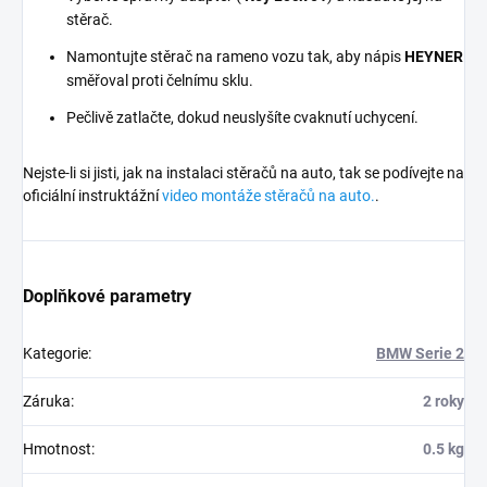
stěrač.
Namontujte stěrač na rameno vozu tak, aby nápis
HEYNER
směřoval proti čelnímu sklu.
Pečlivě zatlačte, dokud neuslyšíte cvaknutí uchycení.
Nejste-li si jisti, jak na instalaci stěračů na auto, tak se podívejte na
oficiální instruktážní
video montáže stěračů na auto.
.
Doplňkové parametry
Kategorie
:
BMW Serie 2
Záruka
:
2 roky
Hmotnost
:
0.5 kg