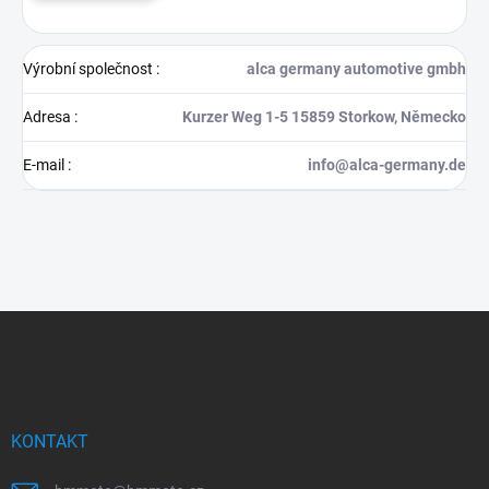
Výrobní společnost
:
alca germany automotive gmbh
Adresa
:
Kurzer Weg 1-5 15859 Storkow, Německo
E-mail
:
info@alca-germany.de
Z
á
p
a
t
í
KONTAKT