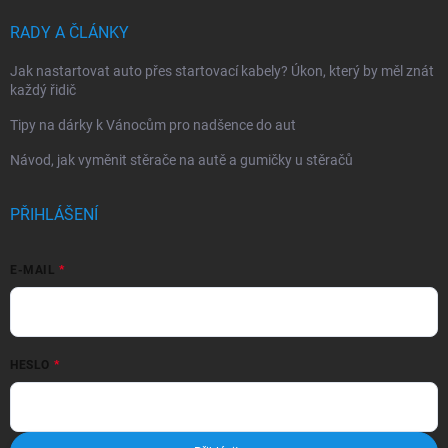
RADY A ČLÁNKY
Jak nastartovat auto přes startovací kabely? Úkon, který by měl znát
každý řidič
Tipy na dárky k Vánocům pro nadšence do aut
Návod, jak vyměnit stěrače na autě a gumičky u stěračů
PŘIHLÁŠENÍ
E-MAIL
HESLO