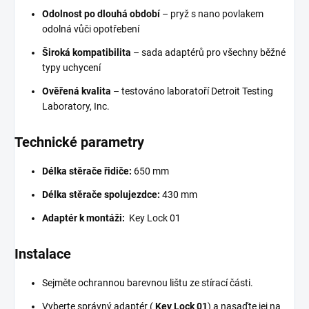
Odolnost po dlouhá období
– pryž s nano povlakem
odolná vůči opotřebení
Široká kompatibilita
– sada adaptérů pro všechny běžné
typy uchycení
Ověřená kvalita
– testováno laboratoří Detroit Testing
Laboratory, Inc.
Technické parametry
Délka stěrače řidiče:
650 mm
Délka stěrače spolujezdce:
430 mm
Adaptér k montáži:
Key Lock 01
Instalace
Sejměte ochrannou barevnou lištu ze stírací části.
Vyberte správný adaptér (
Key Lock 01
) a nasaďte jej na