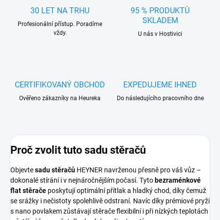
30 LET NA TRHU
95 % PRODUKTŮ
SKLADEM
Profesionální přístup. Poradíme
vždy.
U nás v Hostivici
CERTIFIKOVANÝ OBCHOD
EXPEDUJEME IHNED
Ověřeno zákazníky na Heureka
Do následujícího pracovního dne
Proč zvolit tuto sadu stěračů
Objevte
sadu stěračů
HEYNER navrženou přesně pro váš vůz –
dokonalé stírání i v nejnáročnějším počasí. Tyto
bezraménkové
flat stěrače
poskytují optimální přítlak a hladký chod, díky čemuž
se srážky i nečistoty spolehlivě odstraní. Navíc díky prémiové pryži
s nano povlakem zůstávají stěrače flexibilní i při nízkých teplotách