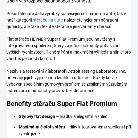
a šetří váš rozpočet dlouhodobou životností.
Pokud hledáte další výrobky související se stěrači na auto, tak v
naší kategorii
stěračů na auto
naleznete nejenom náhradní
gumičky, ale také i tekuté stěrače a jiné varianty stěračů.
Flat stěrače HEYNER Super Flat Premium jsou navrženy s
integrovaným spoilerem, který zajišťuje dokonalý přítlak i při
vyšších rychlostech. Tiché stírání a maximální výhled na silnici pro
vaši bezpečnost i komfort.
Nezávislá testování v laboratoři Detroit Testing Laboratory, Inc.
potvrzují jejich výjimečnou kvalitu a odolnost. Každý kus je
vybaven speciálním gumovým profilem se zesíleným výztužným
jádrem pro dlouhodobý provoz bez deformace.
Benefity stěračů Super Flat Premium
Stylový flat design
– hladký a elegantní vzhled
Maximální čistota stěru
– díky integrovanému spoileru i při
rychlé jízdě