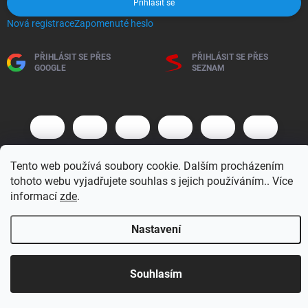
Přihlásit se
Nová registrace
Zapomenuté heslo
PŘIHLÁSIT SE PŘES
PŘIHLÁSIT SE PŘES
GOOGLE
SEZNAM
Tento web používá soubory cookie. Dalším procházením
tohoto webu vyjadřujete souhlas s jejich používáním.. Více
informací
zde
.
Copyright 2026
BM MOTO s.r.o.
. Všechna práva vyhrazena.
Upravit
nastavení cookies
Nastavení
Vytvořil Shoptet
Otevírací doba 7:30 - 16:00 hod
Souhlasím
Objednávky přijaté do 10:00 expedujeme v tentýž den.