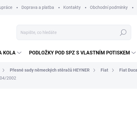
upráce
Doprava a platba
Kontakty
Obchodní podmínky
Hledat
A KOLA
PODLOŽKY POD SPZ S VLASTNÍM POTISKEM
Přesné sady německých stěračů HEYNER
Fiat
Fiat Duc
 04/2002
ocení
ZNAČKA:
ALCA/HEYNER (GERMANY)
335 Kč
312 K
258 Kč bez DPH
Měrná
SKLADEM
(>5 PÁR)