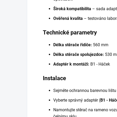
Široká kompatibilita
– sada adapté
Ověřená kvalita
– testováno labora
Technické parametry
Délka stěrače řidiče:
560 mm
Délka stěrače spolujezdce:
530 
Adaptér k montáži:
B1 - Háček
Instalace
Sejměte ochrannou barevnou lištu z
Vyberte správný adaptér (
B1 - Háč
Namontujte stěrač na rameno vozu
čelnímu sklu.