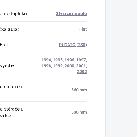
autodoplňku
:
Stěrače na auto
ka auta
:
Fiat
Fiat
:
DUCATO (230)
1994
,
1995
,
1996
,
1997
,
výroby
:
1998
,
1999
,
2000
,
2001
,
2002
a stěrače u
560 mm
a stěrače u
530 mm
ezdce
: