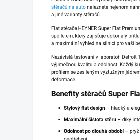
stěračů na auto
naleznete nejenom náhrad
a jiné varianty stěračů.
Flat stěrače HEYNER Super Flat Premiu
spoilerem, který zajišťuje dokonalý přítla
a maximální výhled na silnici pro vaši b
Nezávislá testování v laboratoři Detroit T
výjimečnou kvalitu a odolnost. Každý 
profilem se zesíleným výztužným jádre
deformace.
Benefity stěračů Super Fl
Stylový flat design
– hladký a eleg
Maximální čistota stěru
– díky inte
Odolnost po dlouhá období
– pryž
opotřebení