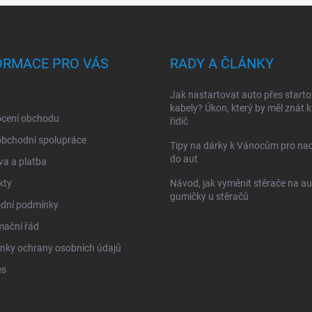
ORMACE PRO VÁS
RADY A ČLÁNKY
Jak nastartovat auto přes starto
kabely? Úkon, který by měl znát 
cení obchodu
řidič
obchodní spolupráce
Tipy na dárky k Vánocům pro na
do aut
a a platba
kty
Návod, jak vyměnit stěrače na au
gumičky u stěračů
dní podmínky
mační řád
nky ochrany osobních údajů
es