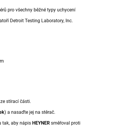
rů pro všechny běžné typy uchycení
toří Detroit Testing Laboratory, Inc.
mm
e stírací části.
ek
) a nasaďte jej na stěrač.
 tak, aby nápis
HEYNER
směřoval proti