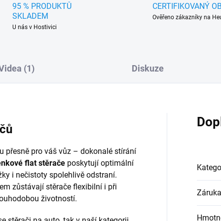
95 % PRODUKTŮ
CERTIFIKOVANÝ O
SKLADEM
Ověřeno zákazníky na He
U nás v Hostivici
Videa (1)
Diskuze
Dop
ačů
přesně pro váš vůz – dokonalé stírání
nkové flat stěrače
poskytují optimální
Katego
ky i nečistoty spolehlivě odstraní.
 zůstávají stěrače flexibilní i při
Záruk
louhodobou životností.
Hmotn
e stěrači na auto, tak v naší kategorii