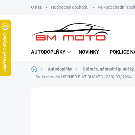
Přejít
O nás
Hodnocení obchodu
Velkoobchodní spol
na
obsah
AUTODOPLŇKY
NOVINKY
POKLICE N
Domů
Autodoplňky
Stěrače, náhradní gumičky
Sada stěračů HEYNER FIAT DUCATO (230) 03/1994 -
Neohodnoceno
Podrobnosti hodn