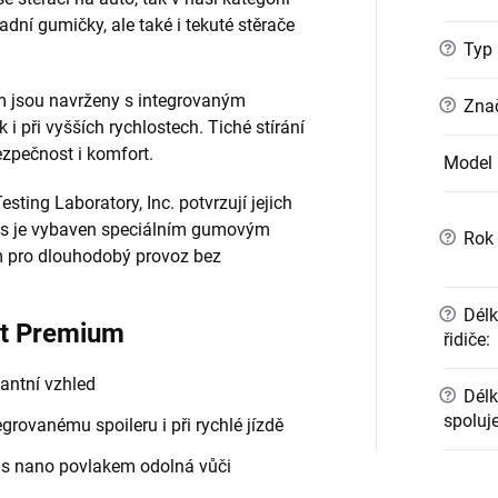
ní gumičky, ale také i tekuté stěrače
?
Typ 
m jsou navrženy s integrovaným
?
Znač
k i při vyšších rychlostech. Tiché stírání
ezpečnost i komfort.
Model 
esting Laboratory, Inc. potvrzují jejich
kus je vybaven speciálním gumovým
?
Rok 
m pro dlouhodobý provoz bez
?
Délk
at Premium
řidiče
:
antní vzhled
?
Délk
spoluj
grovanému spoileru i při rychlé jízdě
 s nano povlakem odolná vůči