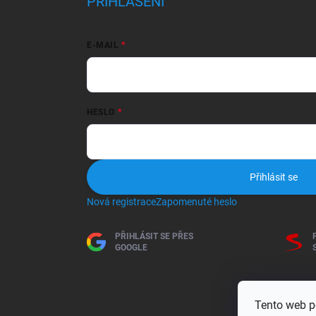
PŘIHLÁŠENÍ
E-MAIL
HESLO
Přihlásit se
Nová registrace
Zapomenuté heslo
PŘIHLÁSIT SE PŘES
GOOGLE
Tento web p