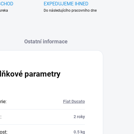
BCHOD
EXPEDUJEME IHNED
ureka
Do následujícího pracovního dne
Ostatní informace
lňkové parametry
rie
:
Fiat Ducato
a
:
2 roky
ost
:
0.5 kg