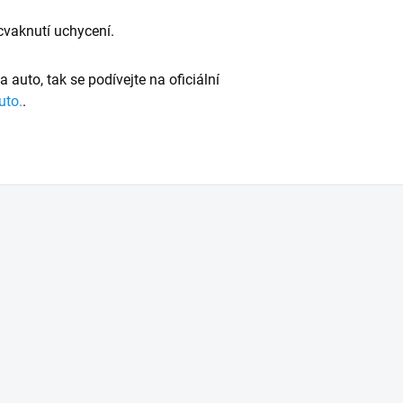
 cvaknutí uchycení.
 na auto, tak se podívejte na oficiální
uto.
.