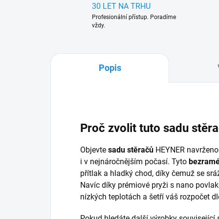
30 LET NA TRHU
Profesionální přístup. Poradíme
vždy.
Popis
Proč zvolit tuto sadu stěr
Objevte
sadu stěračů
HEYNER navrženou 
i v nejnáročnějším počasí. Tyto
bezramé
přítlak a hladký chod, díky čemuž se sráž
Navíc díky prémiové pryži s nano povlakem
nízkých teplotách a šetří váš rozpočet d
Pokud hledáte další výrobky související s