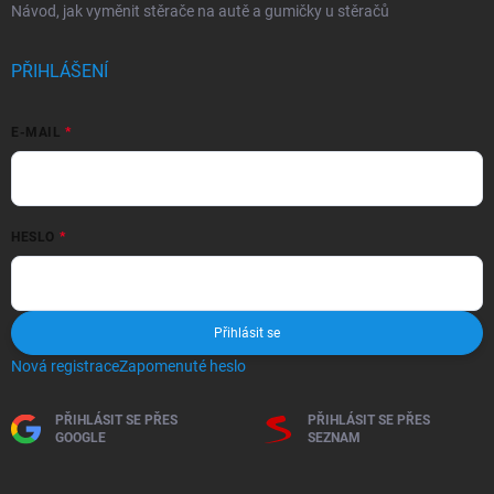
Návod, jak vyměnit stěrače na autě a gumičky u stěračů
PŘIHLÁŠENÍ
E-MAIL
HESLO
Přihlásit se
Nová registrace
Zapomenuté heslo
PŘIHLÁSIT SE PŘES
PŘIHLÁSIT SE PŘES
GOOGLE
SEZNAM