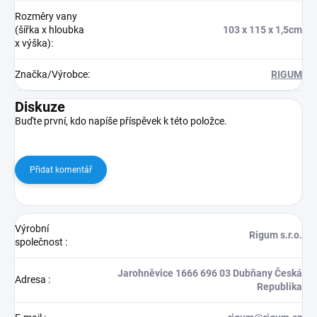
Rozměry vany
(šířka x hloubka
103 x 115 x 1,5cm
x výška)
:
Značka/Výrobce
:
RIGUM
Diskuze
Buďte první, kdo napíše příspěvek k této položce.
Přidat komentář
Výrobní
Rigum s.r.o.
společnost
:
Jarohněvice 1666 696 03 Dubňany Česká
Adresa
:
Republika