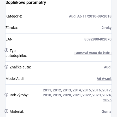
Doplňkové parametry
Kategorie
:
Audi A6 11/2010-09/2018
Záruka
:
2 roky
EAN
:
8592980402070
?
Typ
Gumová vana do kufru
autodoplňku
:
?
Značka auta
:
Audi
Model Audi
:
A6 Avant
2011
,
2012
,
2013
,
2014
,
2015
,
2016
,
2017
,
?
Rok výroby
:
2018
,
2019
,
2020
,
2021
,
2022
,
2023
,
2024
,
2025
?
Materiál
:
Guma