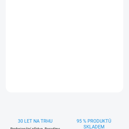
Přesně pasující gumová vana/koberec do kufru pro
Audi A6 Avant
2011-
. Praktický doplněk vyrobený v Čechách firmou RIGUM z
kvalitního materiálu
chránící kufr
auta před
nečistotami a ostrými
předměty.
Rozměry vany (šířka x hloubka x výška):
103 x 115 x 1,5 cm
DETAILNÍ INFORMACE
ZEPTAT SE
HLÍDAT
30 LET NA TRHU
95 % PRODUKTŮ
SKLADEM