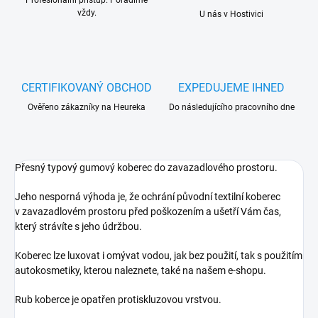
Profesionální přístup. Poradíme
vždy.
U nás v Hostivici
CERTIFIKOVANÝ OBCHOD
EXPEDUJEME IHNED
Ověřeno zákazníky na Heureka
Do následujícího pracovního dne
Přesný typový gumový koberec do zavazadlového prostoru.
Jeho nesporná výhoda je, že ochrání původní textilní koberec
v zavazadlovém prostoru před poškozením a ušetří Vám čas,
který strávíte s jeho údržbou.
Koberec lze luxovat i omývat vodou, jak bez použití, tak s použitím
autokosmetiky, kterou naleznete, také na našem e-shopu.
Rub koberce je opatřen protiskluzovou vrstvou.