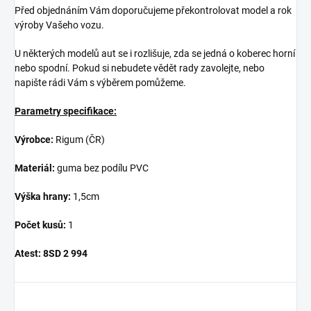
Před objednáním Vám doporučujeme překontrolovat model a rok
výroby Vašeho vozu.
U některých modelů aut se i rozlišuje, zda se jedná o koberec horní
nebo spodní. Pokud si nebudete vědět rady zavolejte, nebo
napište rádi Vám s výběrem pomůžeme.
Parametry specifikace:
Výrobce:
Rigum (ČR)
Materiál:
guma bez podílu PVC
Výška hrany:
1,5cm
Počet kusů:
1
Atest:
8SD 2 994