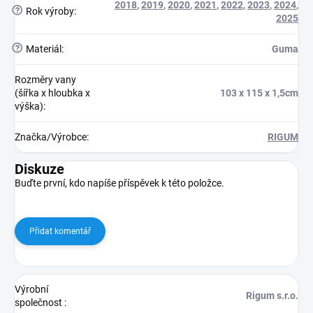
2018
,
2019
,
2020
,
2021
,
2022
,
2023
,
2024
,
?
Rok výroby
:
2025
?
Materiál
:
Guma
Rozměry vany
(šířka x hloubka x
103 x 115 x 1,5cm
výška)
:
Značka/Výrobce
:
RIGUM
Diskuze
Buďte první, kdo napíše příspěvek k této položce.
Přidat komentář
Výrobní
Rigum s.r.o.
společnost
: