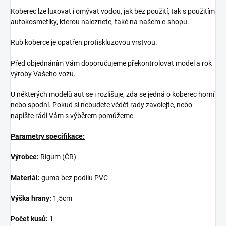
Koberec lze luxovat i omývat vodou, jak bez použití, tak s použitím
autokosmetiky, kterou naleznete, také na našem e-shopu.
Rub koberce je opatřen protiskluzovou vrstvou.
Před objednáním Vám doporučujeme překontrolovat model a rok
výroby Vašeho vozu.
U některých modelů aut se i rozlišuje, zda se jedná o koberec horní
nebo spodní. Pokud si nebudete vědět rady zavolejte, nebo
napište rádi Vám s výběrem pomůžeme.
Parametry specifikace:
Výrobce:
Rigum (ČR)
Materiál:
guma bez podílu PVC
Výška hrany:
1,5cm
Počet kusů:
1