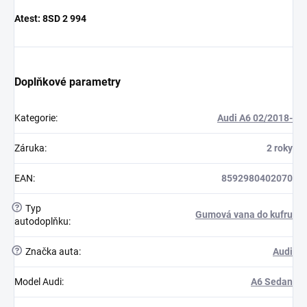
Atest:
8SD 2 994
Doplňkové parametry
Kategorie
:
Audi A6 02/2018-
Záruka
:
2 roky
EAN
:
8592980402070
?
Typ
Gumová vana do kufru
autodoplňku
:
?
Značka auta
:
Audi
Model Audi
:
A6 Sedan