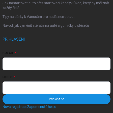
Jak nastartovat auto přes startovací kabely? Úkon, který by měl znát
každý řidič
Tipy na dárky k Vánocům pro nadšence do aut
Návod, jak vyměnit stěrače na autě a gumičky u stěračů
PŘIHLÁŠENÍ
E-MAIL
HESLO
Přihlásit se
Nová registrace
Zapomenuté heslo