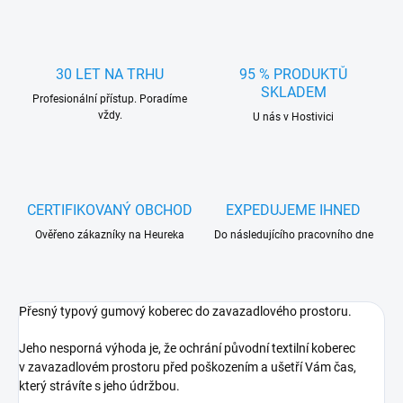
30 LET NA TRHU
95 % PRODUKTŮ
SKLADEM
Profesionální přístup. Poradíme
vždy.
U nás v Hostivici
CERTIFIKOVANÝ OBCHOD
EXPEDUJEME IHNED
Ověřeno zákazníky na Heureka
Do následujícího pracovního dne
Přesný typový gumový koberec do zavazadlového prostoru.
Jeho nesporná výhoda je, že ochrání původní textilní koberec
v zavazadlovém prostoru před poškozením a ušetří Vám čas,
který strávíte s jeho údržbou.