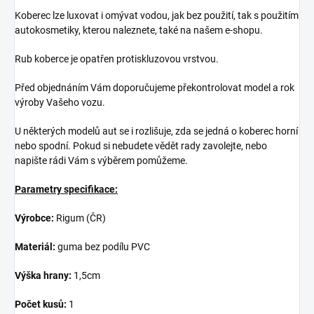
Koberec lze luxovat i omývat vodou, jak bez použití, tak s použitím
autokosmetiky, kterou naleznete, také na našem e-shopu.
Rub koberce je opatřen protiskluzovou vrstvou.
Před objednáním Vám doporučujeme překontrolovat model a rok
výroby Vašeho vozu.
U některých modelů aut se i rozlišuje, zda se jedná o koberec horní
nebo spodní. Pokud si nebudete vědět rady zavolejte, nebo
napište rádi Vám s výběrem pomůžeme.
Parametry specifikace:
Výrobce:
Rigum (ČR)
Materiál:
guma bez podílu PVC
Výška hrany:
1,5cm
Počet kusů:
1