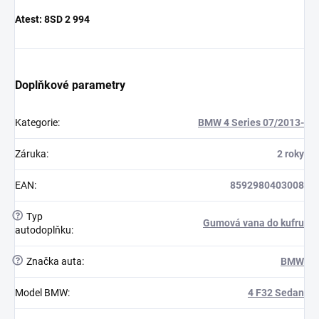
Atest:
8SD 2 994
Doplňkové parametry
Kategorie
:
BMW 4 Series 07/2013-
Záruka
:
2 roky
EAN
:
8592980403008
?
Typ
Gumová vana do kufru
autodoplňku
:
?
Značka auta
:
BMW
Model BMW
:
4 F32 Sedan