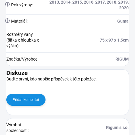
2013
,
2014
,
2015
,
2016
,
2017
,
2018
,
2019
,
?
Rok výroby
:
2020
?
Materiál
:
Guma
Rozměry vany
(šířka x hloubka x
75 x 97 x 1,5cm
výška)
:
Značka/Výrobce
:
RIGUM
Diskuze
Buďte první, kdo napíše příspěvek k této položce.
Přidat komentář
Výrobní
Rigum s.r.o.
společnost
: