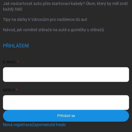
Jak nastartovat auto přes startovací kabely? Úkon, který by měl znát
každý řidič
Tipy na dárky k Vánocům pro nadšence do aut
Návod, jak vyměnit stěrače na autě a gumičky u stěračů
PŘIHLÁŠENÍ
E-MAIL
HESLO
Přihlásit se
Nová registrace
Zapomenuté heslo