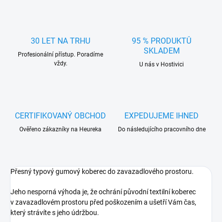
30 LET NA TRHU
95 % PRODUKTŮ
SKLADEM
Profesionální přístup. Poradíme
vždy.
U nás v Hostivici
CERTIFIKOVANÝ OBCHOD
EXPEDUJEME IHNED
Ověřeno zákazníky na Heureka
Do následujícího pracovního dne
Přesný typový gumový koberec do zavazadlového prostoru.
Jeho nesporná výhoda je, že ochrání původní textilní koberec
v zavazadlovém prostoru před poškozením a ušetří Vám čas,
který strávíte s jeho údržbou.