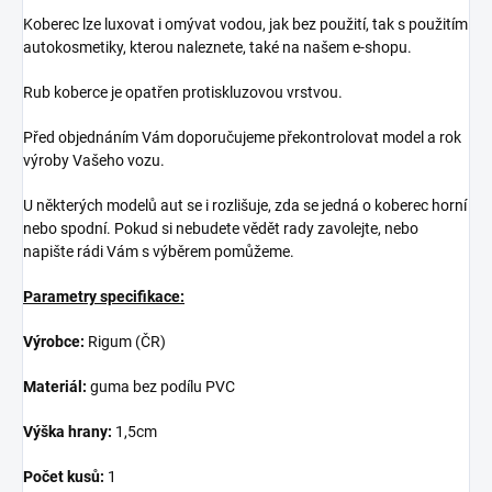
Koberec lze luxovat i omývat vodou, jak bez použití, tak s použitím
autokosmetiky, kterou naleznete, také na našem e-shopu.
Rub koberce je opatřen protiskluzovou vrstvou.
Před objednáním Vám doporučujeme překontrolovat model a rok
výroby Vašeho vozu.
U některých modelů aut se i rozlišuje, zda se jedná o koberec horní
nebo spodní. Pokud si nebudete vědět rady zavolejte, nebo
napište rádi Vám s výběrem pomůžeme.
Parametry specifikace:
Výrobce:
Rigum (ČR)
Materiál:
guma bez podílu PVC
Výška hrany:
1,5cm
Počet kusů:
1