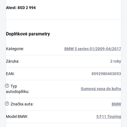
Atest:
8SD 2 994
Doplňkové parametry
Kategorie
:
BMW 5 series 01/2009-04/2017
Záruka
:
2 roky
EAN
:
8592980403053
?
Typ
Gumová vana do kufru
autodoplňku
:
?
Značka auta
:
BMW
Model BMW
:
5 F11 Touring