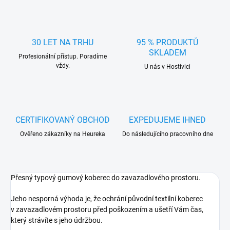
30 LET NA TRHU
95 % PRODUKTŮ
SKLADEM
Profesionální přístup. Poradíme
vždy.
U nás v Hostivici
CERTIFIKOVANÝ OBCHOD
EXPEDUJEME IHNED
Ověřeno zákazníky na Heureka
Do následujícího pracovního dne
Přesný typový gumový koberec do zavazadlového prostoru.
Jeho nesporná výhoda je, že ochrání původní textilní koberec
v zavazadlovém prostoru před poškozením a ušetří Vám čas,
který strávíte s jeho údržbou.