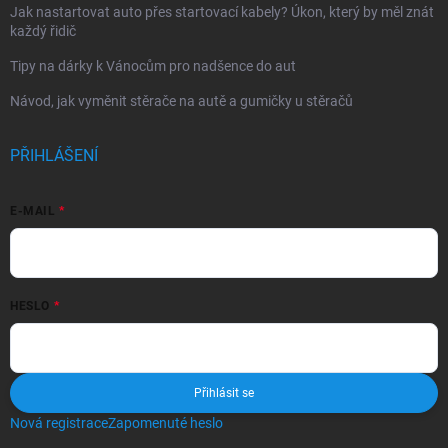
Jak nastartovat auto přes startovací kabely? Úkon, který by měl znát
každý řidič
Tipy na dárky k Vánocům pro nadšence do aut
Návod, jak vyměnit stěrače na autě a gumičky u stěračů
PŘIHLÁŠENÍ
E-MAIL
HESLO
Přihlásit se
Nová registrace
Zapomenuté heslo