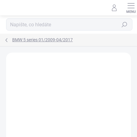
Přejít
na
obsah
Hledat
BMW 5 series 01/2009-04/2017
Neohodnoceno
Podrobnosti hodnocení
ZNAČKA:
RIGUM