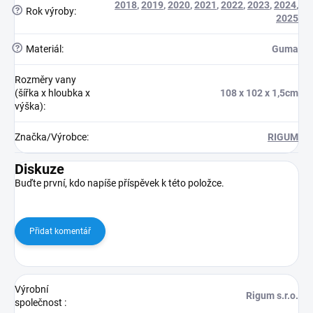
2018
,
2019
,
2020
,
2021
,
2022
,
2023
,
2024
,
?
Rok výroby
:
2025
?
Materiál
:
Guma
Rozměry vany
(šířka x hloubka x
108 x 102 x 1,5cm
výška)
:
Značka/Výrobce
:
RIGUM
Diskuze
Buďte první, kdo napíše příspěvek k této položce.
Přidat komentář
Výrobní
Rigum s.r.o.
společnost
: