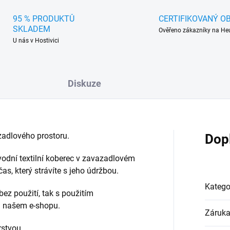
95 % PRODUKTŮ
CERTIFIKOVANÝ O
SKLADEM
Ověřeno zákazníky na He
U nás v Hostivici
Diskuze
adlového prostoru.
Dop
vodní textilní koberec v zavazadlovém
s, který strávíte s jeho údržbou.
Katego
bez použití, tak s použitím
na našem e-shopu.
Záruk
rstvou.