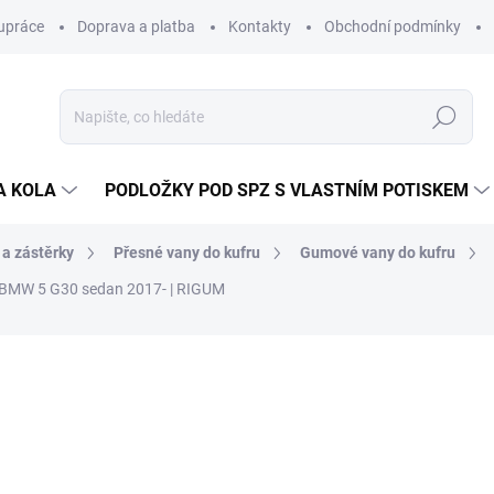
upráce
Doprava a platba
Kontakty
Obchodní podmínky
Hledat
A KOLA
PODLOŽKY POD SPZ S VLASTNÍM POTISKEM
 a zástěrky
Přesné vany do kufru
Gumové vany do kufru
 BMW 5 G30 sedan 2017- | RIGUM
ocení
ZNAČKA:
RIGUM
836 Kč
/ ks
691 Kč bez DPH
Měrná
SKLADEM V EXTERNÍM S