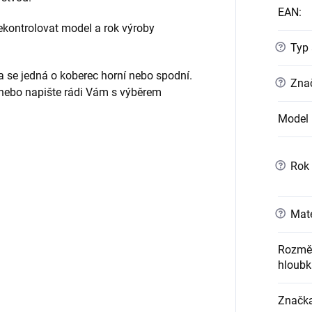
EAN
:
ontrolovat model a rok výroby
?
Typ 
da se jedná o koberec horní nebo spodní.
?
Znač
 nebo napište rádi Vám s výběrem
Model
?
Rok 
?
Mate
Rozměr
hloubk
Značk