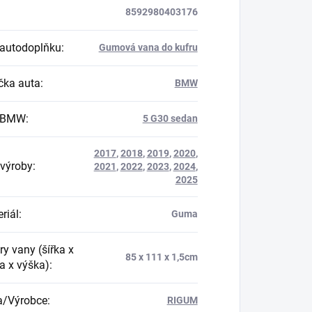
8592980403176
autodoplňku
:
Gumová vana do kufru
ka auta
:
BMW
 BMW
:
5 G30 sedan
2017
,
2018
,
2019
,
2020
,
výroby
:
2021
,
2022
,
2023
,
2024
,
2025
riál
:
Guma
y vany (šířka x
85 x 111 x 1,5cm
a x výška)
:
a/Výrobce
:
RIGUM