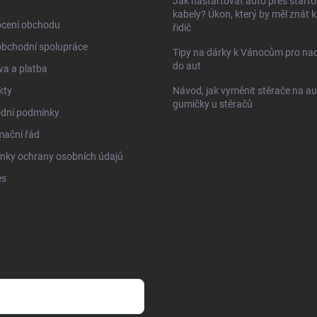
Jak nastartovat auto přes starto
kabely? Úkon, který by měl znát 
cení obchodu
řidič
obchodní spolupráce
Tipy na dárky k Vánocům pro na
do aut
a a platba
kty
Návod, jak vyměnit stěrače na au
gumičky u stěračů
dní podmínky
mační řád
nky ochrany osobních údajů
es