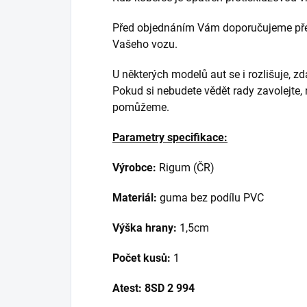
Před objednáním Vám doporučujeme přek
Vašeho vozu.
U některých modelů aut se i rozlišuje, z
Pokud si nebudete vědět rady zavolejte,
pomůžeme.
Parametry specifikace:
Výrobce:
Rigum (ČR)
Materiál:
guma bez podílu PVC
Výška hrany:
1,5cm
Počet kusů:
1
Atest:
8SD 2 994