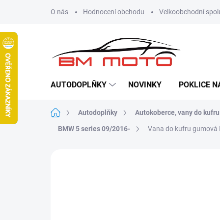
Přejít
O nás
Hodnocení obchodu
Velkoobchodní spol
na
obsah
AUTODOPLŇKY
NOVINKY
POKLICE N
Domů
Autodoplňky
Autokoberce, vany do kufru
BMW 5 series 09/2016-
Vana do kufru gumová
Neohodnoceno
Podrobnosti hodn