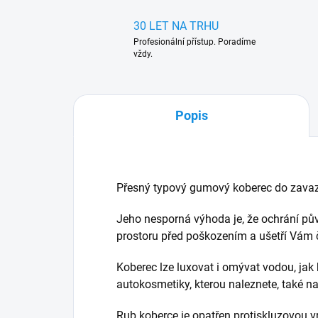
30 LET NA TRHU
Profesionální přístup. Poradíme
vždy.
Popis
Přesný typový gumový koberec do zavaz
Jeho nesporná výhoda je, že ochrání pů
prostoru před poškozením a ušetří Vám ča
Koberec lze luxovat i omývat vodou, jak 
autokosmetiky, kterou naleznete, také 
Rub koberce je opatřen protiskluzovou v