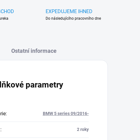
BCHOD
EXPEDUJEME IHNED
ureka
Do následujícího pracovního dne
Ostatní informace
lňkové parametry
rie
:
BMW 5 series 09/2016-
a
:
2 roky