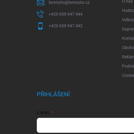
O nás
bmmoto
@
bmmoto.cz
Hodno
+420 608 947 444
Velko
+420 608 947 442
Doprav
Konta
Obcho
Rekla
Podmí
Cooki
PŘIHLÁŠENÍ
E-MAIL