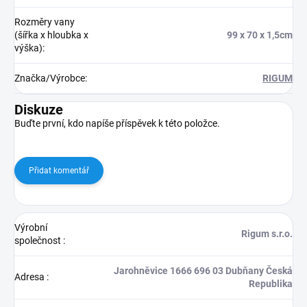
Rozměry vany
(šířka x hloubka x
99 x 70 x 1,5cm
výška)
:
Značka/Výrobce
:
RIGUM
Diskuze
Buďte první, kdo napíše příspěvek k této položce.
Přidat komentář
Výrobní
Rigum s.r.o.
společnost
:
Jarohněvice 1666 696 03 Dubňany Česká
Adresa
:
Republika