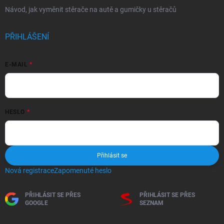
Návod, jak vyměnit stěrače na autě a gumičky u stěračů
PŘIHLÁŠENÍ
E-MAIL
HESLO
Přihlásit se
Nová registrace
Zapomenuté heslo
PŘIHLÁSIT SE PŘES
PŘIHLÁSIT SE PŘES
GOOGLE
SEZNAM