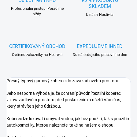
30 LET NA TRHU
95 % PRODUKTŮ
SKLADEM
Profesionální přístup. Poradíme
vždy.
U nás v Hostivici
CERTIFIKOVANÝ OBCHOD
EXPEDUJEME IHNED
Ověřeno zákazníky na Heureka
Do následujícího pracovního dne
Přesný typový gumový koberec do zavazadlového prostoru.
Jeho nesporná výhoda je, že ochrání původní textilní koberec
v zavazadlovém prostoru před poškozením a ušetří Vám čas,
který strávíte s jeho údržbou.
Koberec lze luxovat i omývat vodou, jak bez použití, tak s použitím
autokosmetiky, kterou naleznete, také na našem e-shopu.