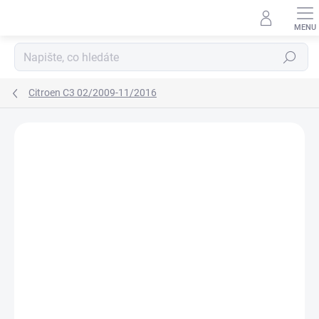
Přejít
na
obsah
Hledat
Citroen C3 02/2009-11/2016
Neohodnoceno
Podrobnosti hodnocení
ZNAČKA:
RIGUM