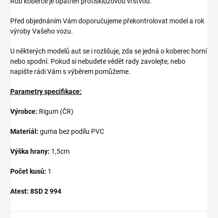
Rub koberce je opatřen protiskluzovou vrstvou.
Před objednáním Vám doporučujeme překontrolovat model a rok
výroby Vašeho vozu.
U některých modelů aut se i rozlišuje, zda se jedná o koberec horní
nebo spodní. Pokud si nebudete vědět rady zavolejte, nebo
napište rádi Vám s výběrem pomůžeme.
Parametry specifikace:
Výrobce:
Rigum (ČR)
Materiál:
guma bez podílu PVC
Výška hrany:
1,5cm
Počet kusů:
1
Atest:
8SD 2 994