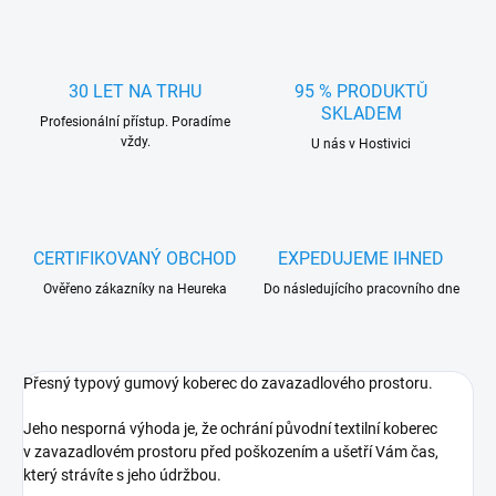
30 LET NA TRHU
95 % PRODUKTŮ
SKLADEM
Profesionální přístup. Poradíme
vždy.
U nás v Hostivici
CERTIFIKOVANÝ OBCHOD
EXPEDUJEME IHNED
Ověřeno zákazníky na Heureka
Do následujícího pracovního dne
Přesný typový gumový koberec do zavazadlového prostoru.
Jeho nesporná výhoda je, že ochrání původní textilní koberec
v zavazadlovém prostoru před poškozením a ušetří Vám čas,
který strávíte s jeho údržbou.