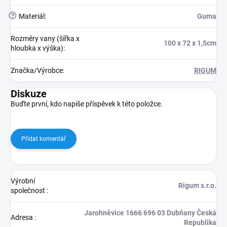
?
Materiál
:
Guma
Rozměry vany (šířka x
100 x 72 x 1,5cm
hloubka x výška)
:
Značka/Výrobce
:
RIGUM
Diskuze
Buďte první, kdo napíše příspěvek k této položce.
Přidat komentář
Výrobní
Rigum s.r.o.
společnost
:
Jarohněvice 1666 696 03 Dubňany Česká
Adresa
:
Republika