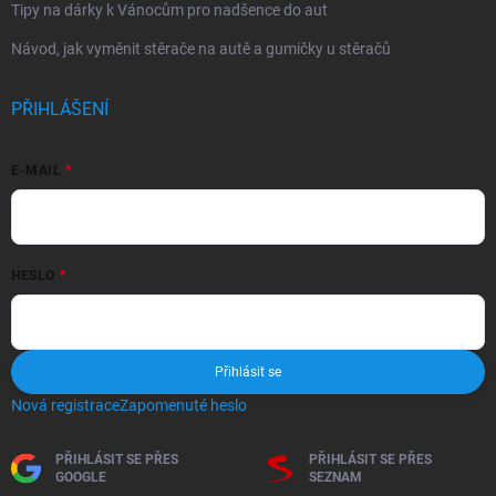
Tipy na dárky k Vánocům pro nadšence do aut
Návod, jak vyměnit stěrače na autě a gumičky u stěračů
PŘIHLÁŠENÍ
E-MAIL
HESLO
Přihlásit se
Nová registrace
Zapomenuté heslo
PŘIHLÁSIT SE PŘES
PŘIHLÁSIT SE PŘES
GOOGLE
SEZNAM