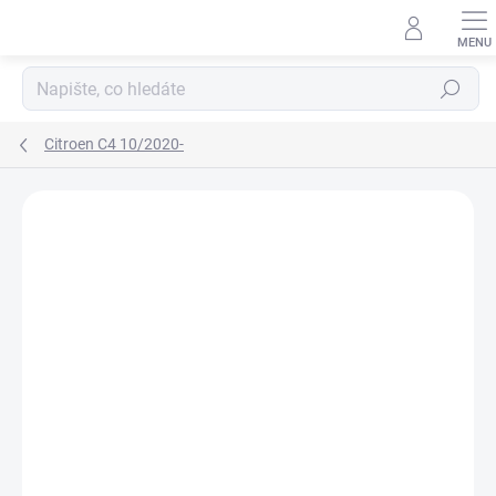
Přejít
na
obsah
Hledat
Citroen C4 10/2020-
Neohodnoceno
Podrobnosti hodnocení
ZNAČKA:
RIGUM