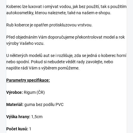
Koberec lze luxovat i omývat vodou, jak bez použití, tak s použitím
autokosmetiky, kterou naleznete, také na našem e-shopu.
Rub koberce je opatřen protiskluzovou vrstvou.
Před objednáním Vám doporučujeme překontrolovat model a rok
výroby Vašeho vozu.
U některých modelů aut se i rozlišuje, zda se jedná o koberec horní
nebo spodní. Pokud si nebudete vědět rady zavolejte, nebo
napište rádi Vám s výběrem pomůžeme.
Parametry specifikace:
Výrobce:
Rigum (ČR)
Materiál:
guma bez podílu PVC
Výška hrany:
1,5cm
Počet kusů:
1