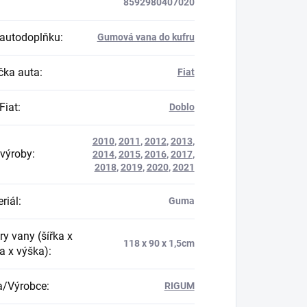
8592980407020
autodoplňku
:
Gumová vana do kufru
ka auta
:
Fiat
Fiat
:
Doblo
2010
,
2011
,
2012
,
2013
,
výroby
:
2014
,
2015
,
2016
,
2017
,
2018
,
2019
,
2020
,
2021
riál
:
Guma
y vany (šířka x
118 x 90 x 1,5cm
a x výška)
:
a/Výrobce
:
RIGUM