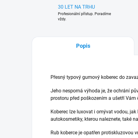
30 LET NA TRHU
Profesionální přístup. Poradíme
vždy.
Popis
Přesný typový gumový koberec do zavaz
Jeho nesporná výhoda je, že ochrání pů
prostoru před poškozením a ušetří Vám ča
Koberec lze luxovat i omývat vodou, jak 
autokosmetiky, kterou naleznete, také 
Rub koberce je opatřen protiskluzovou v