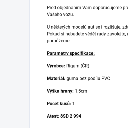
Před objednáním Vám doporučujeme přek
Vašeho vozu.
U některých modelů aut se i rozlišuje, z
Pokud si nebudete vědět rady zavolejte,
pomůžeme.
Parametry specifikace:
Výrobce:
Rigum (ČR)
Materiál:
guma bez podílu PVC
Výška hrany:
1,5cm
Počet kusů:
1
Atest:
8SD 2 994