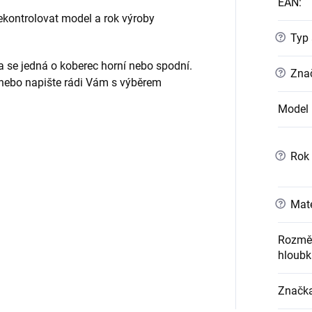
EAN
:
ontrolovat model a rok výroby
?
Typ 
da se jedná o koberec horní nebo spodní.
?
Znač
 nebo napište rádi Vám s výběrem
Model 
?
Rok 
?
Mate
Rozměr
hloubk
Značk