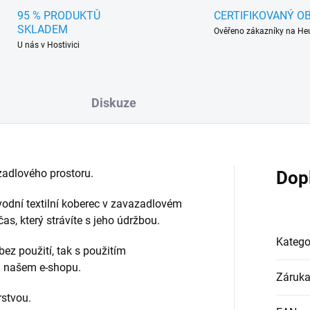
95 % PRODUKTŮ
CERTIFIKOVANÝ O
SKLADEM
Ověřeno zákazníky na He
U nás v Hostivici
Diskuze
adlového prostoru.
Dop
vodní textilní koberec v zavazadlovém
s, který strávíte s jeho údržbou.
Katego
bez použití, tak s použitím
na našem e-shopu.
Záruk
rstvou.