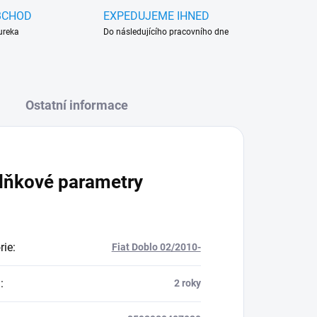
BCHOD
EXPEDUJEME IHNED
ureka
Do následujícího pracovního dne
Ostatní informace
lňkové parametry
rie
:
Fiat Doblo 02/2010-
a
:
2 roky