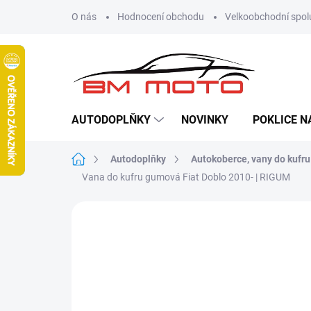
Přejít
O nás
Hodnocení obchodu
Velkoobchodní spol
na
obsah
AUTODOPLŇKY
NOVINKY
POKLICE N
Domů
Autodoplňky
Autokoberce, vany do kufru
Vana do kufru gumová Fiat Doblo 2010- | RIGUM
Neohodnoceno
Podrobnosti hodn