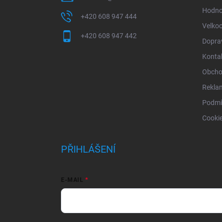
Hodno
+420 608 947 444
Velko
+420 608 947 442
Doprav
Konta
Obcho
Rekla
Podmí
Cooki
PŘIHLÁŠENÍ
E-MAIL