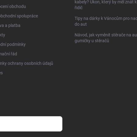
kabely? Úkon, který by měl znát 
cení obchodu
řidič
obchodní spolupráce
Tipy na dárky k Vánocům pro na
do aut
a a platba
kty
Návod, jak vyměnit stěrače na au
gumičky u stěračů
dní podmínky
mační řád
nky ochrany osobních údajů
es