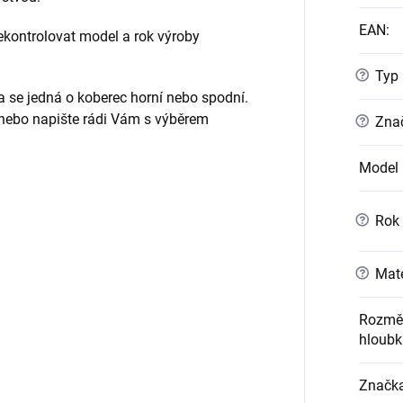
EAN
:
ontrolovat model a rok výroby
?
Typ 
da se jedná o koberec horní nebo spodní.
 nebo napište rádi Vám s výběrem
?
Znač
Model 
?
Rok 
?
Mate
Rozměr
hloubk
Značk