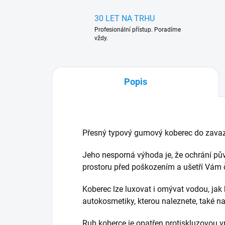
30 LET NA TRHU
Profesionální přístup. Poradíme
vždy.
Popis
Přesný typový gumový koberec do zavaz
Jeho nesporná výhoda je, že ochrání pů
prostoru před poškozením a ušetří Vám ča
Koberec lze luxovat i omývat vodou, jak 
autokosmetiky, kterou naleznete, také 
Rub koberce je opatřen protiskluzovou v