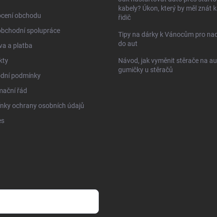
kabely? Úkon, který by měl znát 
cení obchodu
řidič
obchodní spolupráce
Tipy na dárky k Vánocům pro na
do aut
a a platba
kty
Návod, jak vyměnit stěrače na au
gumičky u stěračů
dní podmínky
mační řád
nky ochrany osobních údajů
es