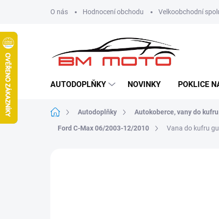
Přejít
O nás
Hodnocení obchodu
Velkoobchodní spol
na
obsah
AUTODOPLŇKY
NOVINKY
POKLICE N
Domů
Autodoplňky
Autokoberce, vany do kufru
Ford C-Max 06/2003-12/2010
Vana do kufru g
Neohodnoceno
Podrobnosti hodn