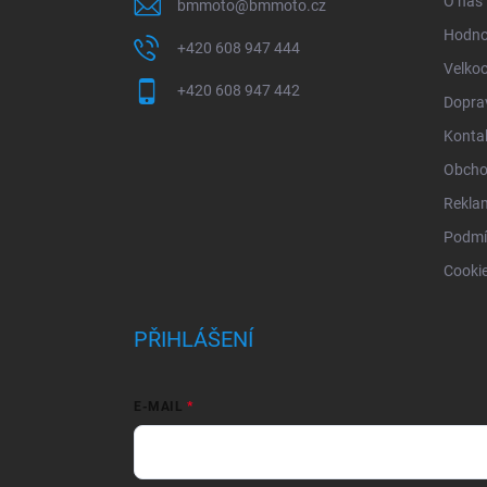
O nás
bmmoto
@
bmmoto.cz
Hodno
+420 608 947 444
Velko
+420 608 947 442
Doprav
Konta
Obcho
Rekla
Podmí
Cooki
PŘIHLÁŠENÍ
E-MAIL