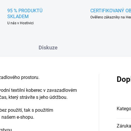
95 % PRODUKTŮ
CERTIFIKOVANÝ O
SKLADEM
Ověřeno zákazníky na He
U nás v Hostivici
Diskuze
adlového prostoru.
Dop
vodní textilní koberec v zavazadlovém
s, který strávíte s jeho údržbou.
Katego
bez použití, tak s použitím
na našem e-shopu.
Záruk
rstvou.