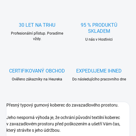
30 LET NA TRHU
95 % PRODUKTŮ
SKLADEM
Profesionální přístup. Poradíme
vždy.
U nás v Hostivici
CERTIFIKOVANÝ OBCHOD
EXPEDUJEME IHNED
Ověřeno zákazníky na Heureka
Do následujícího pracovního dne
Přesný typový gumový koberec do zavazadlového prostoru.
Jeho nesporná výhoda je, že ochrání původní textilní koberec
v zavazadlovém prostoru před poškozením a ušetří Vám čas,
který strávíte s jeho údržbou.