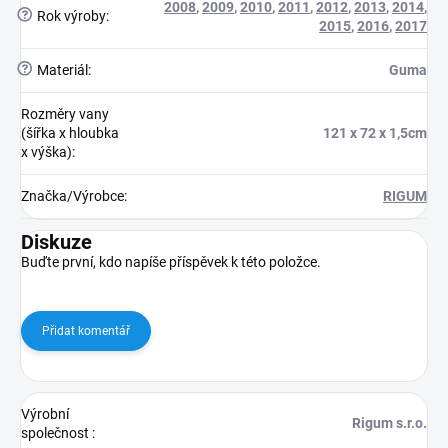
2008
,
2009
,
2010
,
2011
,
2012
,
2013
,
2014
,
?
Rok výroby
:
2015
,
2016
,
2017
?
Materiál
:
Guma
Rozměry vany
(šířka x hloubka
121 x 72 x 1,5cm
x výška)
:
Značka/Výrobce
:
RIGUM
Diskuze
Buďte první, kdo napíše příspěvek k této položce.
Přidat komentář
Výrobní
Rigum s.r.o.
společnost
: