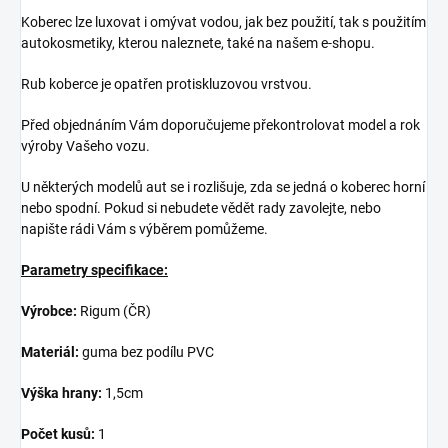
Koberec lze luxovat i omývat vodou, jak bez použití, tak s použitím
autokosmetiky, kterou naleznete, také na našem e-shopu.
Rub koberce je opatřen protiskluzovou vrstvou.
Před objednáním Vám doporučujeme překontrolovat model a rok
výroby Vašeho vozu.
U některých modelů aut se i rozlišuje, zda se jedná o koberec horní
nebo spodní. Pokud si nebudete vědět rady zavolejte, nebo
napište rádi Vám s výběrem pomůžeme.
Parametry specifikace:
Výrobce:
Rigum (ČR)
Materiál:
guma bez podílu PVC
Výška hrany:
1,5cm
Počet kusů:
1