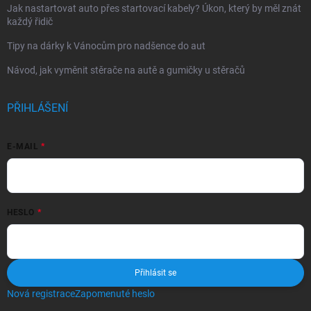
Jak nastartovat auto přes startovací kabely? Úkon, který by měl znát
každý řidič
Tipy na dárky k Vánocům pro nadšence do aut
Návod, jak vyměnit stěrače na autě a gumičky u stěračů
PŘIHLÁŠENÍ
E-MAIL
HESLO
Přihlásit se
Nová registrace
Zapomenuté heslo