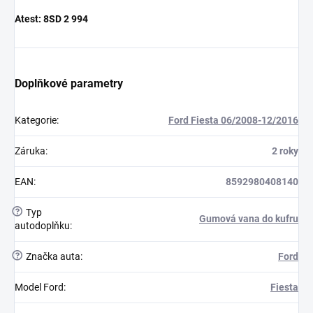
Atest:
8SD 2 994
Doplňkové parametry
Kategorie
:
Ford Fiesta 06/2008-12/2016
Záruka
:
2 roky
EAN
:
8592980408140
?
Typ
Gumová vana do kufru
autodoplňku
:
?
Značka auta
:
Ford
Model Ford
:
Fiesta