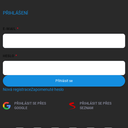
PŘIHLÁŠENÍ
E-MAIL
HESLO
Přihlásit se
Nová registrace
Zapomenuté heslo
PŘIHLÁSIT SE PŘES
PŘIHLÁSIT SE PŘES
GOOGLE
SEZNAM