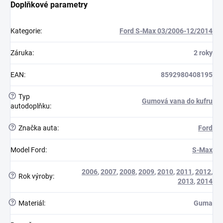
Doplňkové parametry
Kategorie
:
Ford S-Max 03/2006-12/2014
Záruka
:
2 roky
EAN
:
8592980408195
?
Typ
Gumová vana do kufru
autodoplňku
:
?
Značka auta
:
Ford
Model Ford
:
S-Max
2006
,
2007
,
2008
,
2009
,
2010
,
2011
,
2012
,
?
Rok výroby
:
2013
,
2014
?
Materiál
:
Guma