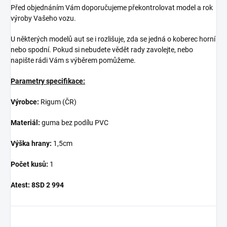
Před objednáním Vám doporučujeme překontrolovat model a rok
výroby Vašeho vozu.
U některých modelů aut se i rozlišuje, zda se jedná o koberec horní
nebo spodní. Pokud si nebudete vědět rady zavolejte, nebo
napište rádi Vám s výběrem pomůžeme.
Parametry specifikace:
Výrobce:
Rigum (ČR)
Materiál:
guma bez podílu PVC
Výška hrany:
1,5cm
Počet kusů:
1
Atest:
8SD 2 994