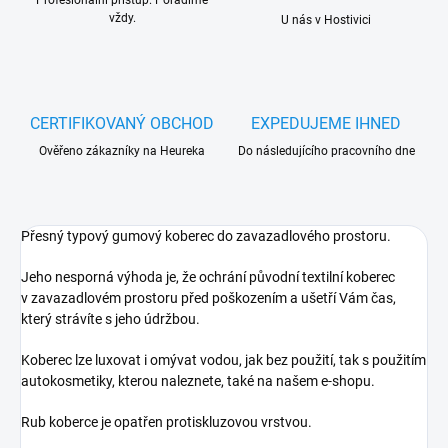
Profesionální přístup. Poradíme
vždy.
U nás v Hostivici
CERTIFIKOVANÝ OBCHOD
EXPEDUJEME IHNED
Ověřeno zákazníky na Heureka
Do následujícího pracovního dne
Přesný typový gumový koberec do zavazadlového prostoru.
Jeho nesporná výhoda je, že ochrání původní textilní koberec
v zavazadlovém prostoru před poškozením a ušetří Vám čas,
který strávíte s jeho údržbou.
Koberec lze luxovat i omývat vodou, jak bez použití, tak s použitím
autokosmetiky, kterou naleznete, také na našem e-shopu.
Rub koberce je opatřen protiskluzovou vrstvou.