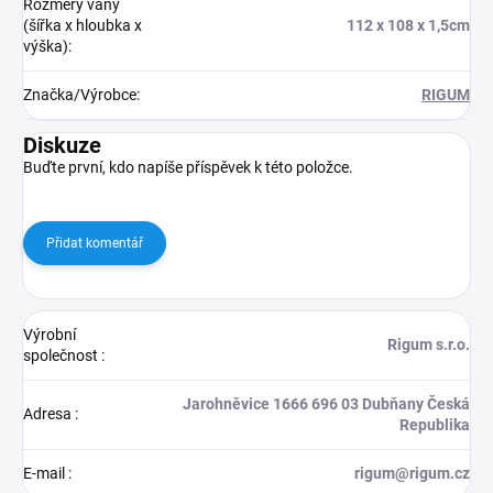
Rozměry vany
(šířka x hloubka x
112 x 108 x 1,5cm
výška)
:
Značka/Výrobce
:
RIGUM
Diskuze
Buďte první, kdo napíše příspěvek k této položce.
Přidat komentář
Výrobní
Rigum s.r.o.
společnost
:
Jarohněvice 1666 696 03 Dubňany Česká
Adresa
:
Republika
E-mail
:
rigum@rigum.cz