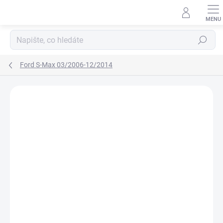
Přejít
na
obsah
Hledat
Ford S-Max 03/2006-12/2014
Neohodnoceno
Podrobnosti hodnocení
ZNAČKA:
RIGUM