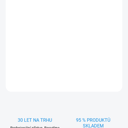
Přesně pasující gumová vana/koberec do kufru pro
Ford S-max
5místný 2007-
. Praktický doplněk vyrobený v Čechách firmou
RIGUM z kvalitního materiálu
chránící kufr
auta před
nečistotami
a ostrými předměty.
Rozměry vany (šířka x hloubka x výška):
112 x 108 x 1,5 cm
DETAILNÍ INFORMACE
ZEPTAT SE
HLÍDAT
30 LET NA TRHU
95 % PRODUKTŮ
SKLADEM