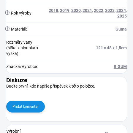
2018
,
2019
,
2020
,
2021
,
2022
,
2023
,
2024
,
?
Rok výroby
:
2025
?
Materiál
:
Guma
Rozměry vany
(šířka x hloubka x
121 x 48 x 1,5cm
výška)
:
Značka/Výrobce
:
RIGUM
Diskuze
Buďte první, kdo napíše příspěvek k této položce.
Přidat komentář
Výrobní