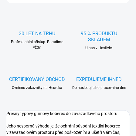
30 LET NA TRHU
95 % PRODUKTŮ
SKLADEM
Profesionální přístup. Poradíme
vždy.
U nás v Hostivici
CERTIFIKOVANÝ OBCHOD
EXPEDUJEME IHNED
Ověřeno zákazníky na Heureka
Do následujícího pracovního dne
Přesný typový gumový koberec do zavazadlového prostoru.
Jeho nesporná výhoda je, že ochrání původní textilní koberec
v zavazadlovém prostoru před poškozením a ušetří Vám čas,