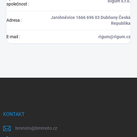
Rigum s.r.o.
společnost
:
Jarohněvice 1666 696 03 Dubňany Česká
Adresa
:
Republika
E-mail
:
rigum@rigum.cz
Z
á
p
a
t
í
KONTAKT
bmmoto
@
bmmoto.cz