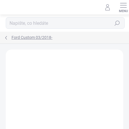
Přejít
na
obsah
Hledat
Ford Custom 03/2018-
Neohodnoceno
Podrobnosti hodnocení
ZNAČKA:
RIGUM