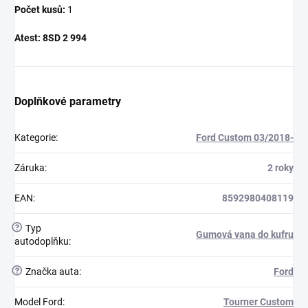
Počet kusů:
1
Atest:
8SD 2 994
Doplňkové parametry
Kategorie
:
Ford Custom 03/2018-
Záruka
:
2 roky
EAN
:
8592980408119
?
Typ
Gumová vana do kufru
autodoplňku
:
?
Značka auta
:
Ford
Model Ford
:
Tourner Custom