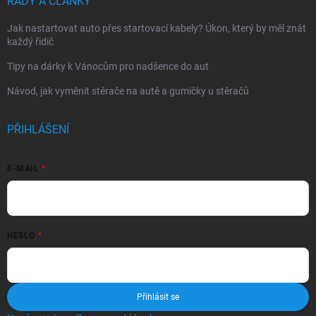
RADY A ČLÁNKY
Jak nastartovat auto přes startovací kabely? Úkon, který by měl znát
každý řidič
Tipy na dárky k Vánocům pro nadšence do aut
Návod, jak vyměnit stěrače na autě a gumičky u stěračů
PŘIHLÁŠENÍ
E-MAIL
HESLO
Přihlásit se