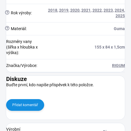
2018
,
2019
,
2020
,
2021
,
2022
,
2023
,
2024
,
?
Rok výroby
:
2025
?
Materiál
:
Guma
Rozměry vany
(šířka x hloubka x
155 x 84 x 1,5cm
výška)
:
Značka/Výrobce
:
RIGUM
Diskuze
Buďte první, kdo napíše příspěvek k této položce.
Přidat komentář
Výrobní