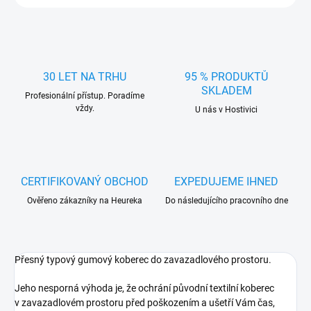
30 LET NA TRHU
95 % PRODUKTŮ
SKLADEM
Profesionální přístup. Poradíme
vždy.
U nás v Hostivici
CERTIFIKOVANÝ OBCHOD
EXPEDUJEME IHNED
Ověřeno zákazníky na Heureka
Do následujícího pracovního dne
Přesný typový gumový koberec do zavazadlového prostoru.
Jeho nesporná výhoda je, že ochrání původní textilní koberec
v zavazadlovém prostoru před poškozením a ušetří Vám čas,