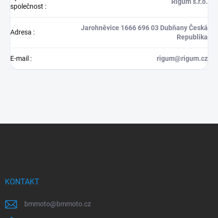
Rigum s.r.o.
společnost
:
Jarohněvice 1666 696 03 Dubňany Česká
Adresa
:
Republika
E-mail
:
rigum@rigum.cz
Z
á
p
a
t
í
KONTAKT
bmmoto
@
bmmoto.cz