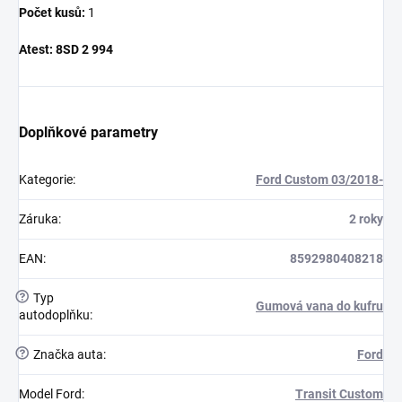
Počet kusů:
1
Atest:
8SD 2 994
Doplňkové parametry
Kategorie
:
Ford Custom 03/2018-
Záruka
:
2 roky
EAN
:
8592980408218
?
Typ
Gumová vana do kufru
autodoplňku
:
?
Značka auta
:
Ford
Model Ford
:
Transit Custom