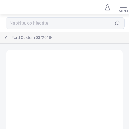
Přejít
na
obsah
Hledat
Ford Custom 03/2018-
Neohodnoceno
Podrobnosti hodnocení
ZNAČKA:
RIGUM