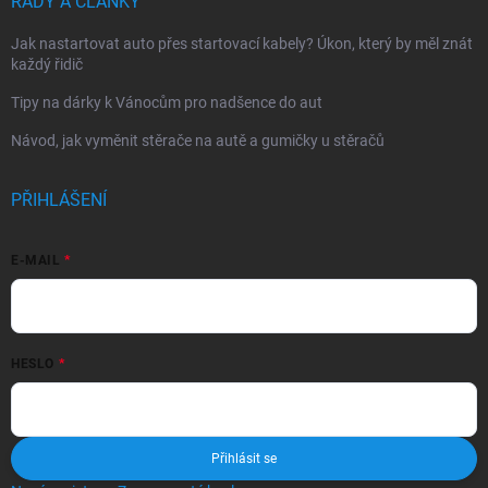
RADY A ČLÁNKY
Jak nastartovat auto přes startovací kabely? Úkon, který by měl znát
každý řidič
Tipy na dárky k Vánocům pro nadšence do aut
Návod, jak vyměnit stěrače na autě a gumičky u stěračů
PŘIHLÁŠENÍ
E-MAIL
HESLO
Přihlásit se