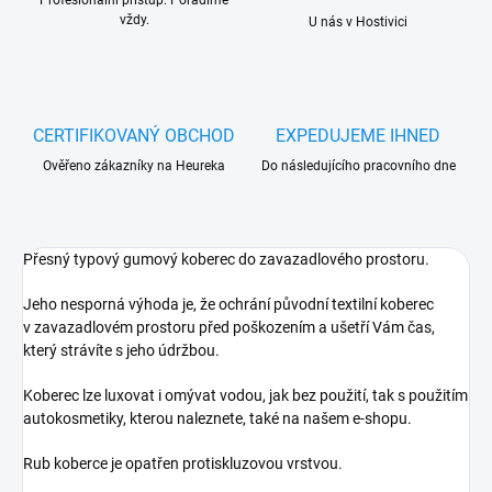
Profesionální přístup. Poradíme
vždy.
U nás v Hostivici
CERTIFIKOVANÝ OBCHOD
EXPEDUJEME IHNED
Ověřeno zákazníky na Heureka
Do následujícího pracovního dne
Přesný typový gumový koberec do zavazadlového prostoru.
Jeho nesporná výhoda je, že ochrání původní textilní koberec
v zavazadlovém prostoru před poškozením a ušetří Vám čas,
který strávíte s jeho údržbou.
Koberec lze luxovat i omývat vodou, jak bez použití, tak s použitím
autokosmetiky, kterou naleznete, také na našem e-shopu.
Rub koberce je opatřen protiskluzovou vrstvou.