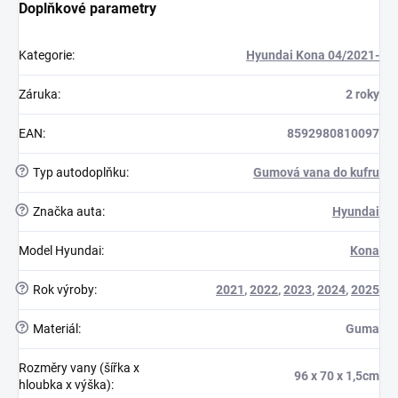
Doplňkové parametry
Kategorie
:
Hyundai Kona 04/2021-
Záruka
:
2 roky
EAN
:
8592980810097
?
Typ autodoplňku
:
Gumová vana do kufru
?
Značka auta
:
Hyundai
Model Hyundai
:
Kona
?
Rok výroby
:
2021
,
2022
,
2023
,
2024
,
2025
?
Materiál
:
Guma
Rozměry vany (šířka x
96 x 70 x 1,5cm
hloubka x výška)
: