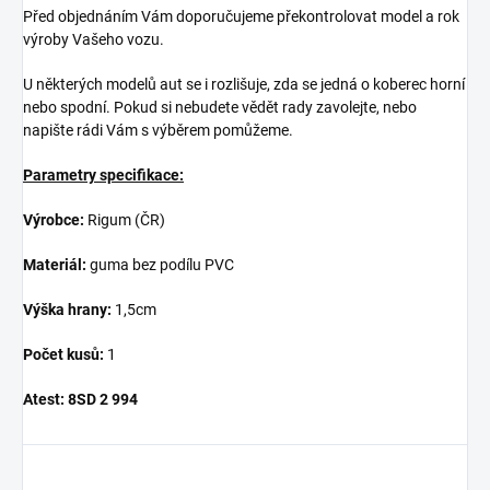
Před objednáním Vám doporučujeme překontrolovat model a rok
výroby Vašeho vozu.
U některých modelů aut se i rozlišuje, zda se jedná o koberec horní
nebo spodní. Pokud si nebudete vědět rady zavolejte, nebo
napište rádi Vám s výběrem pomůžeme.
Parametry specifikace:
Výrobce:
Rigum (ČR)
Materiál:
guma bez podílu PVC
Výška hrany:
1,5cm
Počet kusů:
1
Atest:
8SD 2 994