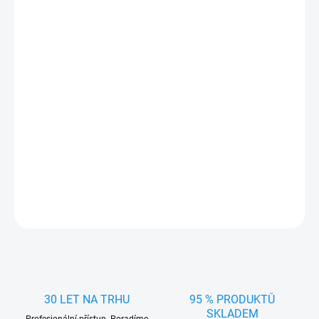
Přesně pasující gumová vana/koberec do kufru pro
Hyundai Kona
2021- Dolní poloha
. Praktický doplněk vyrobený v Čechách firmou
RIGUM z kvalitního materiálu
chránící kufr
auta před
nečistotami
a ostrými předměty.
Rozměry vany (šířka x hloubka x výška):
96 x 70 x 1,5 cm
DETAILNÍ INFORMACE
ZEPTAT SE
HLÍDAT
30 LET NA TRHU
95 % PRODUKTŮ
SKLADEM