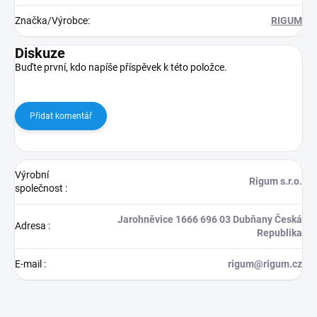
Značka/Výrobce
:
RIGUM
Diskuze
Buďte první, kdo napíše příspěvek k této položce.
Přidat komentář
Výrobní
Rigum s.r.o.
společnost
:
Jarohněvice 1666 696 03 Dubňany Česká
Adresa
:
Republika
E-mail
:
rigum@rigum.cz