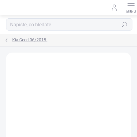
Přejít
na
obsah
Hledat
Kia Ceed 06/2018-
Neohodnoceno
Podrobnosti hodnocení
ZNAČKA:
RIGUM