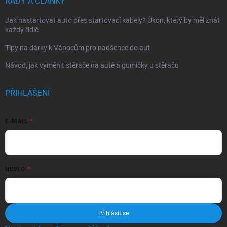
RADY A ČLÁNKY
Jak nastartovat auto přes startovací kabely? Úkon, který by měl znát
každý řidič
Tipy na dárky k Vánocům pro nadšence do aut
Návod, jak vyměnit stěrače na autě a gumičky u stěračů
PŘIHLÁŠENÍ
E-MAIL
HESLO
Přihlásit se