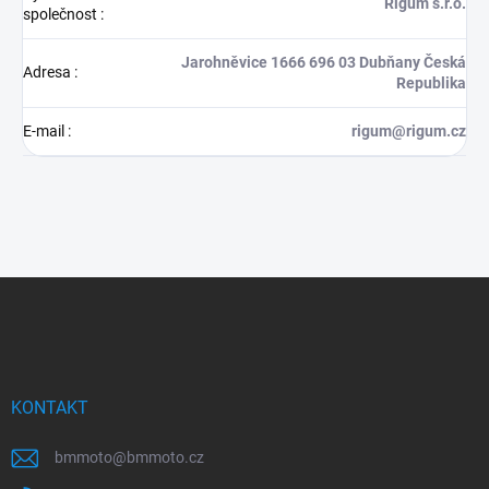
Rigum s.r.o.
společnost
:
Jarohněvice 1666 696 03 Dubňany Česká
Adresa
:
Republika
E-mail
:
rigum@rigum.cz
Z
á
p
a
t
í
KONTAKT
bmmoto
@
bmmoto.cz