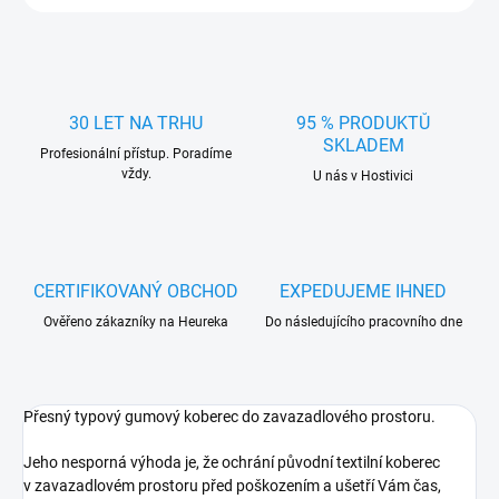
30 LET NA TRHU
95 % PRODUKTŮ
SKLADEM
Profesionální přístup. Poradíme
vždy.
U nás v Hostivici
CERTIFIKOVANÝ OBCHOD
EXPEDUJEME IHNED
Ověřeno zákazníky na Heureka
Do následujícího pracovního dne
Přesný typový gumový koberec do zavazadlového prostoru.
Jeho nesporná výhoda je, že ochrání původní textilní koberec
v zavazadlovém prostoru před poškozením a ušetří Vám čas,