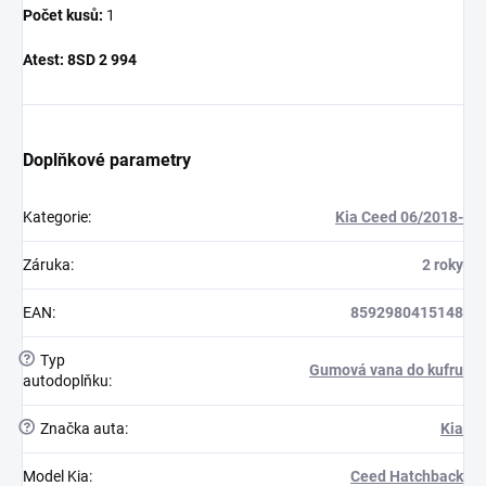
Počet kusů:
1
Atest:
8SD 2 994
Doplňkové parametry
Kategorie
:
Kia Ceed 06/2018-
Záruka
:
2 roky
EAN
:
8592980415148
?
Typ
Gumová vana do kufru
autodoplňku
:
?
Značka auta
:
Kia
Model Kia
:
Ceed Hatchback