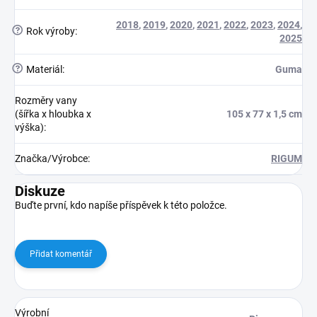
2018
,
2019
,
2020
,
2021
,
2022
,
2023
,
2024
,
?
Rok výroby
:
2025
?
Materiál
:
Guma
Rozměry vany
(šířka x hloubka x
105 x 77 x 1,5 cm
výška)
:
Značka/Výrobce
:
RIGUM
Diskuze
Buďte první, kdo napíše příspěvek k této položce.
Přidat komentář
Výrobní