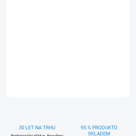
Přesně pasující gumová vana/koberec do kufru pro
Kia Soul EV
2019-
. Praktický doplněk vyrobený v Čechách firmou RIGUM z
kvalitního materiálu
chránící kufr
auta před
nečistotami a ostrými
předměty.
Rozměry vany (šířka x hloubka x výška):
101 x 68 x 1,5 cm
DETAILNÍ INFORMACE
ZEPTAT SE
HLÍDAT
30 LET NA TRHU
95 % PRODUKTŮ
SKLADEM