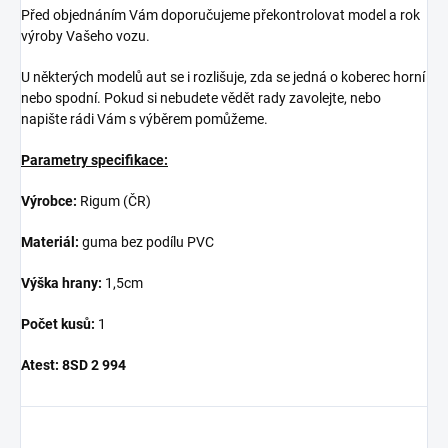
Před objednáním Vám doporučujeme překontrolovat model a rok
výroby Vašeho vozu.
U některých modelů aut se i rozlišuje, zda se jedná o koberec horní
nebo spodní. Pokud si nebudete vědět rady zavolejte, nebo
napište rádi Vám s výběrem pomůžeme.
Parametry specifikace:
Výrobce:
Rigum (ČR)
Materiál:
guma bez podílu PVC
Výška hrany:
1,5cm
Počet kusů:
1
Atest:
8SD 2 994