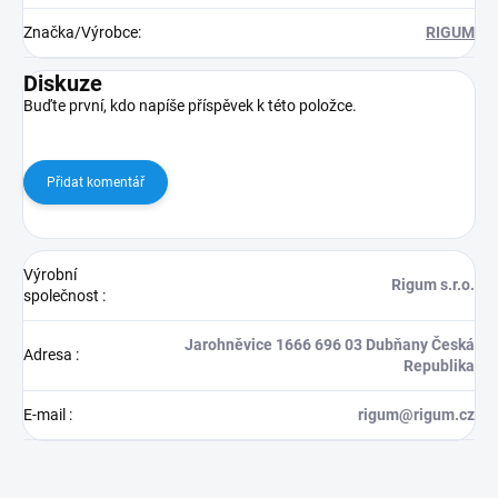
Značka/Výrobce
:
RIGUM
Diskuze
Buďte první, kdo napíše příspěvek k této položce.
Přidat komentář
Výrobní
Rigum s.r.o.
společnost
:
Jarohněvice 1666 696 03 Dubňany Česká
Adresa
:
Republika
E-mail
:
rigum@rigum.cz