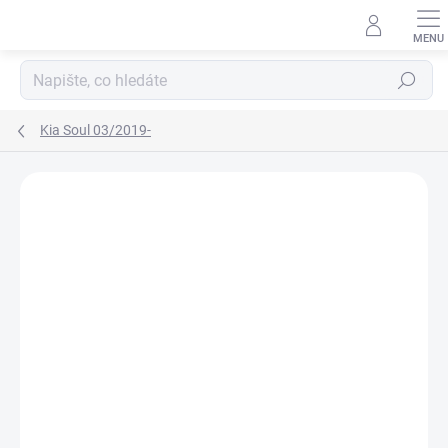
Přejít
na
obsah
Hledat
Kia Soul 03/2019-
Neohodnoceno
Podrobnosti hodnocení
ZNAČKA:
RIGUM