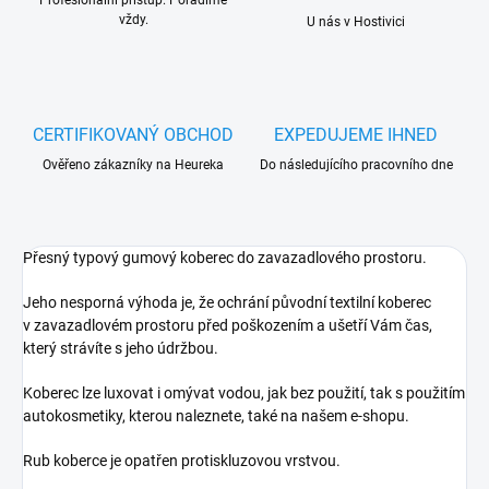
Profesionální přístup. Poradíme
vždy.
U nás v Hostivici
CERTIFIKOVANÝ OBCHOD
EXPEDUJEME IHNED
Ověřeno zákazníky na Heureka
Do následujícího pracovního dne
Přesný typový gumový koberec do zavazadlového prostoru.
Jeho nesporná výhoda je, že ochrání původní textilní koberec
v zavazadlovém prostoru před poškozením a ušetří Vám čas,
který strávíte s jeho údržbou.
Koberec lze luxovat i omývat vodou, jak bez použití, tak s použitím
autokosmetiky, kterou naleznete, také na našem e-shopu.
Rub koberce je opatřen protiskluzovou vrstvou.