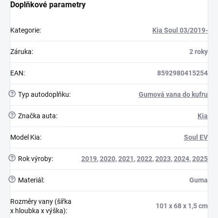
Doplňkové parametry
Kategorie
:
Kia Soul 03/2019-
Záruka
:
2 roky
EAN
:
8592980415254
?
Typ autodoplňku
:
Gumová vana do kufru
?
Značka auta
:
Kia
Model Kia
:
Soul EV
?
Rok výroby
:
2019
,
2020
,
2021
,
2022
,
2023
,
2024
,
2025
?
Materiál
:
Guma
Rozměry vany (šířka
101 x 68 x 1,5 cm
x hloubka x výška)
: