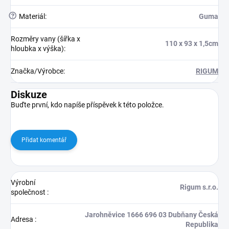
?
Materiál
:
Guma
Rozměry vany (šířka x
110 x 93 x 1,5cm
hloubka x výška)
:
Značka/Výrobce
:
RIGUM
Diskuze
Buďte první, kdo napíše příspěvek k této položce.
Přidat komentář
Výrobní
Rigum s.r.o.
společnost
:
Jarohněvice 1666 696 03 Dubňany Česká
Adresa
:
Republika