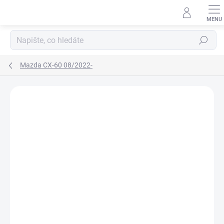
Přejít
na
obsah
Hledat
Mazda CX-60 08/2022-
Neohodnoceno
Podrobnosti hodnocení
ZNAČKA:
RIGUM