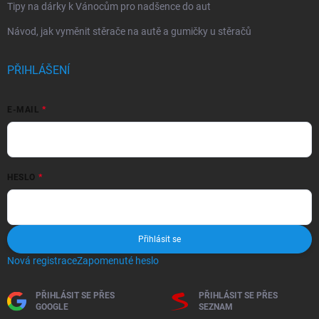
Tipy na dárky k Vánocům pro nadšence do aut
Návod, jak vyměnit stěrače na autě a gumičky u stěračů
PŘIHLÁŠENÍ
E-MAIL
HESLO
Přihlásit se
Nová registrace
Zapomenuté heslo
PŘIHLÁSIT SE PŘES
PŘIHLÁSIT SE PŘES
GOOGLE
SEZNAM