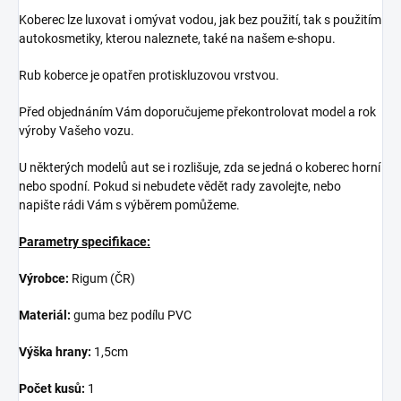
Koberec lze luxovat i omývat vodou, jak bez použití, tak s použitím
autokosmetiky, kterou naleznete, také na našem e-shopu.
Rub koberce je opatřen protiskluzovou vrstvou.
Před objednáním Vám doporučujeme překontrolovat model a rok
výroby Vašeho vozu.
U některých modelů aut se i rozlišuje, zda se jedná o koberec horní
nebo spodní. Pokud si nebudete vědět rady zavolejte, nebo
napište rádi Vám s výběrem pomůžeme.
Parametry specifikace:
Výrobce:
Rigum (ČR)
Materiál:
guma bez podílu PVC
Výška hrany:
1,5cm
Počet kusů:
1