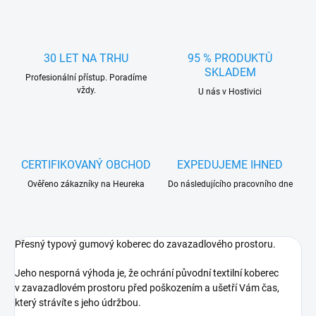
30 LET NA TRHU
95 % PRODUKTŮ
SKLADEM
Profesionální přístup. Poradíme
vždy.
U nás v Hostivici
CERTIFIKOVANÝ OBCHOD
EXPEDUJEME IHNED
Ověřeno zákazníky na Heureka
Do následujícího pracovního dne
Přesný typový gumový koberec do zavazadlového prostoru.
Jeho nesporná výhoda je, že ochrání původní textilní koberec
v zavazadlovém prostoru před poškozením a ušetří Vám čas,
který strávíte s jeho údržbou.