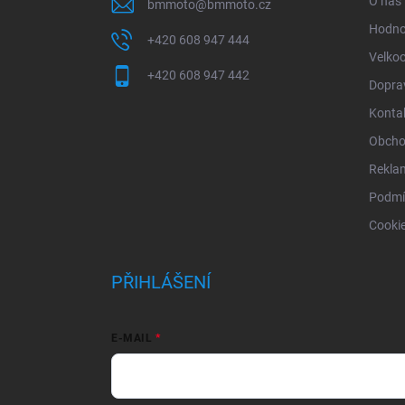
O nás
bmmoto
@
bmmoto.cz
Hodno
+420 608 947 444
Velko
+420 608 947 442
Doprav
Konta
Obcho
Rekla
Podmí
Cooki
PŘIHLÁŠENÍ
E-MAIL