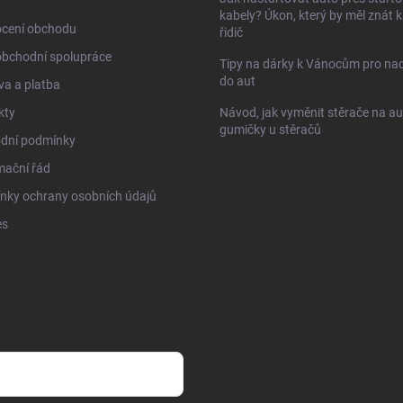
kabely? Úkon, který by měl znát 
cení obchodu
řidič
obchodní spolupráce
Tipy na dárky k Vánocům pro na
do aut
a a platba
kty
Návod, jak vyměnit stěrače na au
gumičky u stěračů
dní podmínky
mační řád
nky ochrany osobních údajů
es