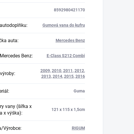
8592980421170
autodoplňku
:
Gumová vana do kufru
ka auta
:
Mercedes Benz
Mercedes Benz
:
E-Class S212 Combi
2009
,
2010
,
2011
,
2012
,
výroby
:
2013
,
2014
,
2015
,
2016
riál
:
Guma
y vany (šířka x
121 x 115 x 1,5cm
a x výška)
:
a/Výrobce
:
RIGUM