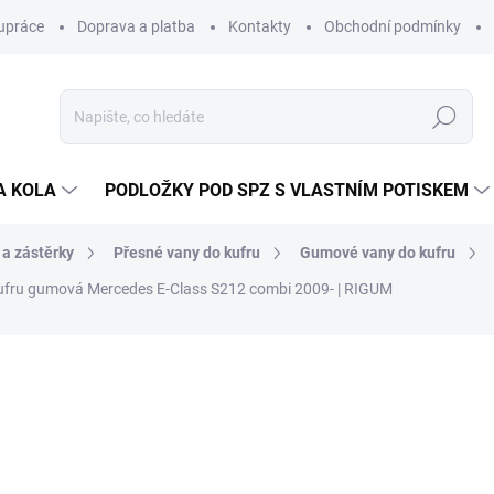
upráce
Doprava a platba
Kontakty
Obchodní podmínky
Hledat
A KOLA
PODLOŽKY POD SPZ S VLASTNÍM POTISKEM
 a zástěrky
Přesné vany do kufru
Gumové vany do kufru
ufru gumová Mercedes E-Class S212 combi 2009- | RIGUM
ocení
ZNAČKA:
RIGUM
1 065 Kč
/ ks
880 Kč bez DPH
Měrná
SKLADEM V EXTERNÍM S