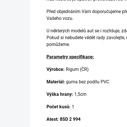
Před objednáním Vám doporučujeme přek
Vašeho vozu.
U některých modelů aut se i rozlišuje, z
Pokud si nebudete vědět rady zavolejte,
pomůžeme.
Parametry specifikace:
Výrobce:
Rigum (ČR)
Materiál:
guma bez podílu PVC
Výška hrany:
1,5cm
Počet kusů:
1
Atest:
8SD 2 994