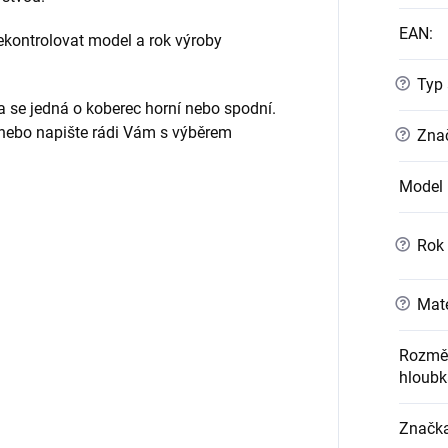
EAN
:
ontrolovat model a rok výroby
?
Typ 
da se jedná o koberec horní nebo spodní.
 nebo napište rádi Vám s výběrem
?
Znač
Model 
?
Rok 
?
Mate
Rozměr
hloubk
Značk