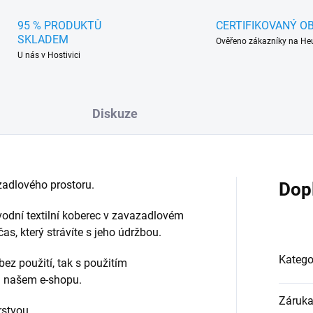
95 % PRODUKTŮ
CERTIFIKOVANÝ O
SKLADEM
Ověřeno zákazníky na He
U nás v Hostivici
Diskuze
adlového prostoru.
Dop
vodní textilní koberec v zavazadlovém
s, který strávíte s jeho údržbou.
Katego
bez použití, tak s použitím
na našem e-shopu.
Záruk
rstvou.