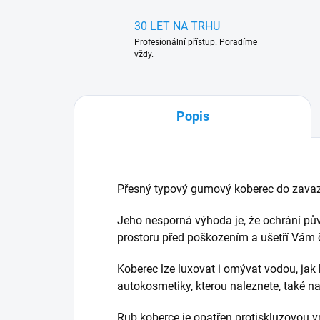
30 LET NA TRHU
Profesionální přístup. Poradíme
vždy.
Popis
Přesný typový gumový koberec do zavaz
Jeho nesporná výhoda je, že ochrání pů
prostoru před poškozením a ušetří Vám ča
Koberec lze luxovat i omývat vodou, jak 
autokosmetiky, kterou naleznete, také 
Rub koberce je opatřen protiskluzovou v